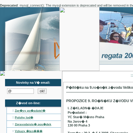
Deprecated
: mysql_connect(): The mysql extension is deprecated and will be removed in th
:
Novinky na V� email:
P�ihl�ku na 9.ro�n�k z�vodu Velik
--------------------------------------------------------
PROPOZICE 9. RO�N�KU Z�VODU V
Z�vod on-line:
I. Z�KLADN� �DAJE
::
Zpr�vy po�adatel�
Po�adatel :
YC Star� M�sto Praha
::
Polohy lod�
Na Jarov� 4
::
Zpravodajstv� pos�dek
130 00 Praha 3
::
Vzkazy �ten���