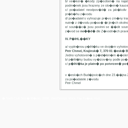
b/ ve�ker� �kody zp�soben� na najat
podm�nek jsou hrazeny ze slo�en� kauc
c/ po�adatel neodpov�d� za jak�kol
pr�b�hu z�vodu
d/ po�adatel s vyhrazuje pr�vo zm�ny t
nutn� z d�vodu po�as� �i jin�ch oko
e/ sout��c� jsou povinni se ��dit sou
z�vod se
ne��d�
dle Z�vodn�ch pravide
IV. P�IHL��KY
a/ vypln�nou p�ihl�ku ve dvoj�m vyhot
Petr Chmel, Krajinsk� 7, 370 01 �esk� 
Jedno vyhotoven� s p�id�len�m ��slem
b/ p�ihl�ky budou vy�izov�ny podle p
c/
p�ihl�ka je platn� po potvrzen� po
v �esk�ch Bud�jovic�ch dne 23.��jna 
za po�adatele z�vodu
Petr Chmel
� Yach Club Star� M�sto. 2006, WebDesign:
RNDr. Filip Pe�ek, PhD.