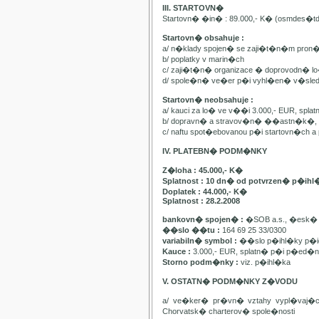
III. STARTOVN�
Startovn� �in� : 89.000,- K� (osmdes�t
Startovn� obsahuje :
a/ n�klady spojen� se zaji�t�n�m pron
b/ poplatky v marin�ch
c/ zaji�t�n� organizace � doprovodn� lo�
d/ spole�n� ve�er p�i vyhl�en� v�sle
Startovn� neobsahuje :
a/ kauci za lo� ve v��i 3.000,- EUR, spl
b/ dopravn� a stravov�n� ��astn�k�, pa
c/ naftu spot�ebovanou p�i startovn�ch
IV. PLATEBN� PODM�NKY
Z�loha : 45.000,- K�
Splatnost : 10 dn� od potvrzen� p�ihl
Doplatek : 44.000,- K�
Splatnost : 28.2.2008
bankovn� spojen� :
�SOB a.s., �esk� 
��slo ��tu :
164 69 25 33/0300
variabiln� symbol :
��slo p�ihl�ky p�id
Kauce :
3.000,- EUR, splatn� p�i p�ed�n�
Storno podm�nky :
viz. p�ihl�ka
V. OSTATN� PODM�NKY Z�VODU
a/ ve�ker� pr�vn� vztahy vypl�vaj�
Chorvatsk� charterov� spole�nosti