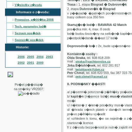
Term�n : 29.3. � 5.4.2008, Chorvatsko
Trasa :
1. etapa
Biograd � Dubrovn�k
::
V�sledky z�vodu
2. etapa
Dubrovn�k � Biograd
Informace o z�vodu:
v p��pad� �patn�ch pov�trnostn�ch p
trasy celkem cca 350 Nm
::
Propozice, p�ihl�ka
2008
Startuj�c� lod� : BAVARIA 42 Match
::
Tech. parametry lod�
pos�dka min. 4, max. 8 osob
::
Seznam pos�dek
lod� budou losov�ny na setk�n� kapit�
p�edpokl�dan� ��ast 17 lod�
::
Sponzo�i pos�dek
Doprovodn� lo� :
2x, bude up�esn�no
Historie:
Kontaktn� osoby :
2006
2005
2004
2003
Olda Straka
, tel. 608 818 209
mail :
straka@yachtservice.cz
2002
2001
2000
Jirka B�lohl�vek
, tel. 602 281 817
mail :
belohlavek@zbm.cz
Petr Chmel
, tel. 608 820 559, fax 387 315 7
mail :
petr.chmel@acmail.cz
II. PODM�NKY ��ASTI
Po�et p��stup�
na str�nky VR2007:
a/ p�semn� potvrzen� p�ihl�ky po�ada
b/
kapit�n
(n�jemce lod�)
mus� vlastn
mo�i
c/ n�kter� z �len� pos�dky mus� vla
d/ �hrada v�ech plateb v dan�ch term
pr�vo p�ihl�ku vy�adit
e/ vzhledem k tomu, �e se nejedn� o 
startovn� licence
f/ z d�vodu bezpe�nosti je nutn� zajistit