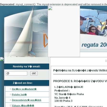
Deprecated
: mysql_connect(): The mysql extension is deprecated and will be removed in th
:
Novinky na V� email:
P�ihl�ku na 9.ro�n�k z�vodu Velik
--------------------------------------------------------
PROPOZICE 9. RO�N�KU Z�VODU V
Z�vod on-line:
I. Z�KLADN� �DAJE
::
Zpr�vy po�adatel�
Po�adatel :
YC Star� M�sto Praha
::
Polohy lod�
Na Jarov� 4
::
Zpravodajstv� pos�dek
130 00 Praha 3
::
Vzkazy �ten���