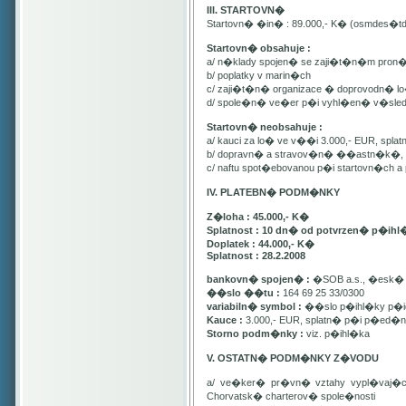
III. STARTOVN�
Startovn� �in� : 89.000,- K� (osmdes�t
Startovn� obsahuje :
a/ n�klady spojen� se zaji�t�n�m pron
b/ poplatky v marin�ch
c/ zaji�t�n� organizace � doprovodn� lo�
d/ spole�n� ve�er p�i vyhl�en� v�sle
Startovn� neobsahuje :
a/ kauci za lo� ve v��i 3.000,- EUR, spl
b/ dopravn� a stravov�n� ��astn�k�, pa
c/ naftu spot�ebovanou p�i startovn�ch
IV. PLATEBN� PODM�NKY
Z�loha : 45.000,- K�
Splatnost : 10 dn� od potvrzen� p�ihl
Doplatek : 44.000,- K�
Splatnost : 28.2.2008
bankovn� spojen� :
�SOB a.s., �esk� 
��slo ��tu :
164 69 25 33/0300
variabiln� symbol :
��slo p�ihl�ky p�id
Kauce :
3.000,- EUR, splatn� p�i p�ed�n�
Storno podm�nky :
viz. p�ihl�ka
V. OSTATN� PODM�NKY Z�VODU
a/ ve�ker� pr�vn� vztahy vypl�vaj�
Chorvatsk� charterov� spole�nosti