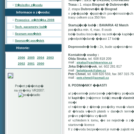
Term�n : 29.3. � 5.4.2008, Chorvatsko
Trasa :
1. etapa
Biograd � Dubrovn�k
::
V�sledky z�vodu
2. etapa
Dubrovn�k � Biograd
Informace o z�vodu:
v p��pad� �patn�ch pov�trnostn�ch p
trasy celkem cca 350 Nm
::
Propozice, p�ihl�ka
2008
Startuj�c� lod� : BAVARIA 42 Match
::
Tech. parametry lod�
pos�dka min. 4, max. 8 osob
::
Seznam pos�dek
lod� budou losov�ny na setk�n� kapit�
p�edpokl�dan� ��ast 17 lod�
::
Sponzo�i pos�dek
Doprovodn� lo� :
2x, bude up�esn�no
Historie:
Kontaktn� osoby :
2006
2005
2004
2003
Olda Straka
, tel. 608 818 209
mail :
straka@yachtservice.cz
2002
2001
2000
Jirka B�lohl�vek
, tel. 602 281 817
mail :
belohlavek@zbm.cz
Petr Chmel
, tel. 608 820 559, fax 387 315 7
mail :
petr.chmel@acmail.cz
II. PODM�NKY ��ASTI
Po�et p��stup�
na str�nky VR2007:
a/ p�semn� potvrzen� p�ihl�ky po�ada
b/
kapit�n
(n�jemce lod�)
mus� vlastn
mo�i
c/ n�kter� z �len� pos�dky mus� vla
d/ �hrada v�ech plateb v dan�ch term
pr�vo p�ihl�ku vy�adit
e/ vzhledem k tomu, �e se nejedn� o 
startovn� licence
f/ z d�vodu bezpe�nosti je nutn� zajistit