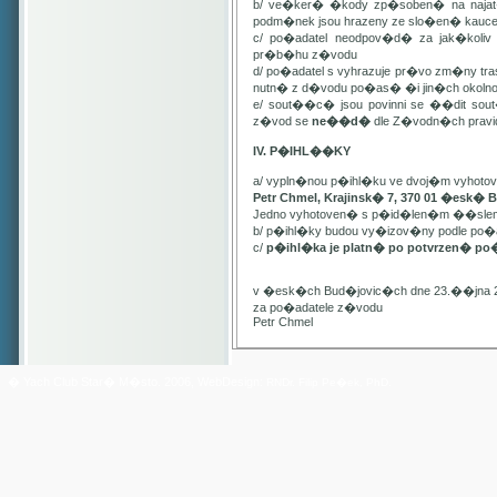
b/ ve�ker� �kody zp�soben� na najat
podm�nek jsou hrazeny ze slo�en� kauc
c/ po�adatel neodpov�d� za jak�kol
pr�b�hu z�vodu
d/ po�adatel s vyhrazuje pr�vo zm�ny t
nutn� z d�vodu po�as� �i jin�ch oko
e/ sout��c� jsou povinni se ��dit sou
z�vod se
ne��d�
dle Z�vodn�ch pravide
IV. P�IHL��KY
a/ vypln�nou p�ihl�ku ve dvoj�m vyhot
Petr Chmel, Krajinsk� 7, 370 01 �esk� 
Jedno vyhotoven� s p�id�len�m ��slem
b/ p�ihl�ky budou vy�izov�ny podle p
c/
p�ihl�ka je platn� po potvrzen� po
v �esk�ch Bud�jovic�ch dne 23.��jna 
za po�adatele z�vodu
Petr Chmel
� Yach Club Star� M�sto. 2006, WebDesign:
RNDr. Filip Pe�ek, PhD.