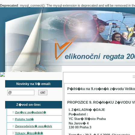
Deprecated
: mysql_connect(): The mysql extension is deprecated and will be removed in th
:
Novinky na V� email:
P�ihl�ku na 9.ro�n�k z�vodu Velik
--------------------------------------------------------
PROPOZICE 9. RO�N�KU Z�VODU V
Z�vod on-line:
I. Z�KLADN� �DAJE
::
Zpr�vy po�adatel�
Po�adatel :
YC Star� M�sto Praha
::
Polohy lod�
Na Jarov� 4
::
Zpravodajstv� pos�dek
130 00 Praha 3
::
Vzkazy �ten���