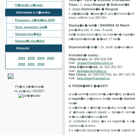
Term�n : 29.3. � 5.4.2008, Chorvatsko
Trasa :
1. etapa
Biograd � Dubrovn�k
::
V�sledky z�vodu
2. etapa
Dubrovn�k � Biograd
Informace o z�vodu:
v p��pad� �patn�ch pov�trnostn�ch p
trasy celkem cca 350 Nm
::
Propozice, p�ihl�ka
2008
Startuj�c� lod� : BAVARIA 42 Match
::
Tech. parametry lod�
pos�dka min. 4, max. 8 osob
::
Seznam pos�dek
lod� budou losov�ny na setk�n� kapit�
p�edpokl�dan� ��ast 17 lod�
::
Sponzo�i pos�dek
Doprovodn� lo� :
2x, bude up�esn�no
Historie:
Kontaktn� osoby :
2006
2005
2004
2003
Olda Straka
, tel. 608 818 209
mail :
straka@yachtservice.cz
2002
2001
2000
Jirka B�lohl�vek
, tel. 602 281 817
mail :
belohlavek@zbm.cz
Petr Chmel
, tel. 608 820 559, fax 387 315 7
mail :
petr.chmel@acmail.cz
II. PODM�NKY ��ASTI
Po�et p��stup�
na str�nky VR2007:
a/ p�semn� potvrzen� p�ihl�ky po�ada
b/
kapit�n
(n�jemce lod�)
mus� vlastn
mo�i
c/ n�kter� z �len� pos�dky mus� vla
d/ �hrada v�ech plateb v dan�ch term
pr�vo p�ihl�ku vy�adit
e/ vzhledem k tomu, �e se nejedn� o 
startovn� licence
f/ z d�vodu bezpe�nosti je nutn� zajistit