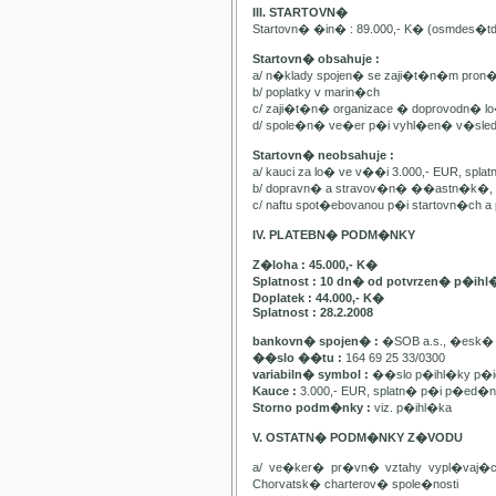
III. STARTOVN�
Startovn� �in� : 89.000,- K� (osmdes�t
Startovn� obsahuje :
a/ n�klady spojen� se zaji�t�n�m pron
b/ poplatky v marin�ch
c/ zaji�t�n� organizace � doprovodn� lo�
d/ spole�n� ve�er p�i vyhl�en� v�sle
Startovn� neobsahuje :
a/ kauci za lo� ve v��i 3.000,- EUR, spl
b/ dopravn� a stravov�n� ��astn�k�, pa
c/ naftu spot�ebovanou p�i startovn�ch
IV. PLATEBN� PODM�NKY
Z�loha : 45.000,- K�
Splatnost : 10 dn� od potvrzen� p�ihl
Doplatek : 44.000,- K�
Splatnost : 28.2.2008
bankovn� spojen� :
�SOB a.s., �esk� 
��slo ��tu :
164 69 25 33/0300
variabiln� symbol :
��slo p�ihl�ky p�id
Kauce :
3.000,- EUR, splatn� p�i p�ed�n�
Storno podm�nky :
viz. p�ihl�ka
V. OSTATN� PODM�NKY Z�VODU
a/ ve�ker� pr�vn� vztahy vypl�vaj�
Chorvatsk� charterov� spole�nosti