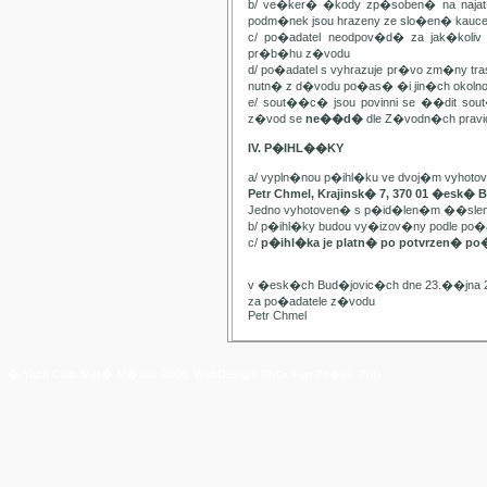
b/ ve�ker� �kody zp�soben� na najat
podm�nek jsou hrazeny ze slo�en� kauc
c/ po�adatel neodpov�d� za jak�kol
pr�b�hu z�vodu
d/ po�adatel s vyhrazuje pr�vo zm�ny t
nutn� z d�vodu po�as� �i jin�ch oko
e/ sout��c� jsou povinni se ��dit sou
z�vod se
ne��d�
dle Z�vodn�ch pravide
IV. P�IHL��KY
a/ vypln�nou p�ihl�ku ve dvoj�m vyhot
Petr Chmel, Krajinsk� 7, 370 01 �esk� 
Jedno vyhotoven� s p�id�len�m ��slem
b/ p�ihl�ky budou vy�izov�ny podle p
c/
p�ihl�ka je platn� po potvrzen� po
v �esk�ch Bud�jovic�ch dne 23.��jna 
za po�adatele z�vodu
Petr Chmel
� Yach Club Star� M�sto. 2006, WebDesign:
RNDr. Filip Pe�ek, PhD.