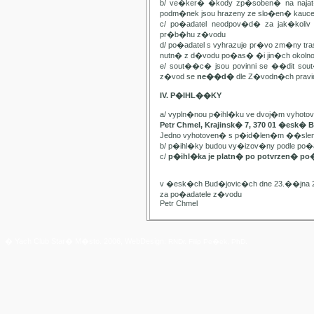
b/ ve�ker� �kody zp�soben� na najat
podm�nek jsou hrazeny ze slo�en� kauc
c/ po�adatel neodpov�d� za jak�kol
pr�b�hu z�vodu
d/ po�adatel s vyhrazuje pr�vo zm�ny t
nutn� z d�vodu po�as� �i jin�ch oko
e/ sout��c� jsou povinni se ��dit sou
z�vod se
ne��d�
dle Z�vodn�ch pravide
IV. P�IHL��KY
a/ vypln�nou p�ihl�ku ve dvoj�m vyhot
Petr Chmel, Krajinsk� 7, 370 01 �esk� 
Jedno vyhotoven� s p�id�len�m ��slem
b/ p�ihl�ky budou vy�izov�ny podle p
c/
p�ihl�ka je platn� po potvrzen� po
v �esk�ch Bud�jovic�ch dne 23.��jna 
za po�adatele z�vodu
Petr Chmel
� Yach Club Star� M�sto. 2006, WebDesign:
RNDr. Filip Pe�ek, PhD.