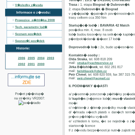
Term�n : 29.3. � 5.4.2008, Chorvatsko
Trasa :
1. etapa
Biograd � Dubrovn�k
::
V�sledky z�vodu
2. etapa
Dubrovn�k � Biograd
Informace o z�vodu:
v p��pad� �patn�ch pov�trnostn�ch p
trasy celkem cca 350 Nm
::
Propozice, p�ihl�ka
2008
Startuj�c� lod� : BAVARIA 42 Match
::
Tech. parametry lod�
pos�dka min. 4, max. 8 osob
::
Seznam pos�dek
lod� budou losov�ny na setk�n� kapit�
p�edpokl�dan� ��ast 17 lod�
::
Sponzo�i pos�dek
Doprovodn� lo� :
2x, bude up�esn�no
Historie:
Kontaktn� osoby :
2006
2005
2004
2003
Olda Straka
, tel. 608 818 209
mail :
straka@yachtservice.cz
2002
2001
2000
Jirka B�lohl�vek
, tel. 602 281 817
mail :
belohlavek@zbm.cz
Petr Chmel
, tel. 608 820 559, fax 387 315 7
mail :
petr.chmel@acmail.cz
II. PODM�NKY ��ASTI
Po�et p��stup�
a/ p�semn� potvrzen� p�ihl�ky po�ada
na str�nky VR2007:
b/
kapit�n
(n�jemce lod�)
mus� vlastn
mo�i
c/ n�kter� z �len� pos�dky mus� vla
d/ �hrada v�ech plateb v dan�ch term
pr�vo p�ihl�ku vy�adit
e/ vzhledem k tomu, �e se nejedn� o 
startovn� licence
f/ z d�vodu bezpe�nosti je nutn� zajistit