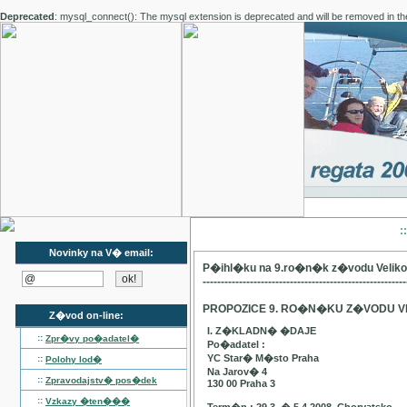
Deprecated
: mysql_connect(): The mysql extension is deprecated and will be removed in th
:
Novinky na V� email:
P�ihl�ku na 9.ro�n�k z�vodu Velik
--------------------------------------------------------
PROPOZICE 9. RO�N�KU Z�VODU V
Z�vod on-line:
I. Z�KLADN� �DAJE
::
Zpr�vy po�adatel�
Po�adatel :
YC Star� M�sto Praha
::
Polohy lod�
Na Jarov� 4
::
Zpravodajstv� pos�dek
130 00 Praha 3
::
Vzkazy �ten���