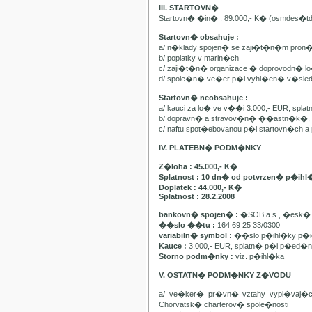
III. STARTOVN�
Startovn� �in� : 89.000,- K� (osmdes�t
Startovn� obsahuje :
a/ n�klady spojen� se zaji�t�n�m pron
b/ poplatky v marin�ch
c/ zaji�t�n� organizace � doprovodn� lo�
d/ spole�n� ve�er p�i vyhl�en� v�sle
Startovn� neobsahuje :
a/ kauci za lo� ve v��i 3.000,- EUR, spl
b/ dopravn� a stravov�n� ��astn�k�, pa
c/ naftu spot�ebovanou p�i startovn�ch
IV. PLATEBN� PODM�NKY
Z�loha : 45.000,- K�
Splatnost : 10 dn� od potvrzen� p�ihl
Doplatek : 44.000,- K�
Splatnost : 28.2.2008
bankovn� spojen� :
�SOB a.s., �esk� 
��slo ��tu :
164 69 25 33/0300
variabiln� symbol :
��slo p�ihl�ky p�id
Kauce :
3.000,- EUR, splatn� p�i p�ed�n�
Storno podm�nky :
viz. p�ihl�ka
V. OSTATN� PODM�NKY Z�VODU
a/ ve�ker� pr�vn� vztahy vypl�vaj�
Chorvatsk� charterov� spole�nosti