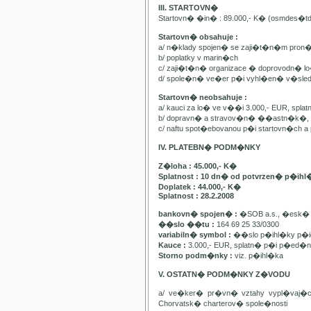
III. STARTOVN�
Startovn� �in� : 89.000,- K� (osmdes�t
Startovn� obsahuje :
a/ n�klady spojen� se zaji�t�n�m pron
b/ poplatky v marin�ch
c/ zaji�t�n� organizace � doprovodn� lo�
d/ spole�n� ve�er p�i vyhl�en� v�sle
Startovn� neobsahuje :
a/ kauci za lo� ve v��i 3.000,- EUR, spl
b/ dopravn� a stravov�n� ��astn�k�, pa
c/ naftu spot�ebovanou p�i startovn�ch
IV. PLATEBN� PODM�NKY
Z�loha : 45.000,- K�
Splatnost : 10 dn� od potvrzen� p�ihl
Doplatek : 44.000,- K�
Splatnost : 28.2.2008
bankovn� spojen� :
�SOB a.s., �esk� 
��slo ��tu :
164 69 25 33/0300
variabiln� symbol :
��slo p�ihl�ky p�id
Kauce :
3.000,- EUR, splatn� p�i p�ed�n�
Storno podm�nky :
viz. p�ihl�ka
V. OSTATN� PODM�NKY Z�VODU
a/ ve�ker� pr�vn� vztahy vypl�vaj�
Chorvatsk� charterov� spole�nosti