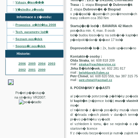
Term�n : 29.3. � 5.4.2008, Chorvatsko
::
Vzkazy �ten���
Trasa :
1. etapa
Biograd � Dubrovn�k
::
2. etapa
Dubrovn�k � Biograd
V�sledky z�vodu
v p��pad� �patn�ch pov�trnostn�ch p
Informace o z�vodu:
trasy celkem cca 350 Nm
::
Propozice, p�ihl�ka
2008
Startuj�c� lod� : BAVARIA 42 Match
pos�dka min. 4, max. 8 osob
::
Tech. parametry lod�
lod� budou losov�ny na setk�n� kapit�
::
Seznam pos�dek
p�edpokl�dan� ��ast 17 lod�
::
Sponzo�i pos�dek
Doprovodn� lo� :
2x, bude up�esn�no
Historie:
Kontaktn� osoby :
Olda Straka
, tel. 608 818 209
2006
2005
2004
2003
mail :
straka@yachtservice.cz
Jirka B�lohl�vek
, tel. 602 281 817
2002
2001
2000
mail :
belohlavek@zbm.cz
Petr Chmel
, tel. 608 820 559, fax 387 315 7
mail :
petr.chmel@acmail.cz
II. PODM�NKY ��ASTI
Po�et p��stup�
a/ p�semn� potvrzen� p�ihl�ky po�ada
na str�nky VR2007:
b/
kapit�n
(n�jemce lod�)
mus� vlastn
mo�i
c/ n�kter� z �len� pos�dky mus� vla
d/ �hrada v�ech plateb v dan�ch term
pr�vo p�ihl�ku vy�adit
e/ vzhledem k tomu, �e se nejedn� o 
startovn� licence
f/ z d�vodu bezpe�nosti je nutn� zajistit