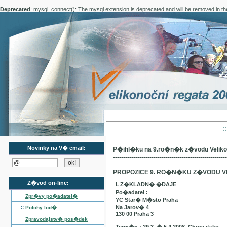
Deprecated
: mysql_connect(): The mysql extension is deprecated and will be removed in th
:
Novinky na V� email:
P�ihl�ku na 9.ro�n�k z�vodu Velik
--------------------------------------------------------
PROPOZICE 9. RO�N�KU Z�VODU V
Z�vod on-line:
I. Z�KLADN� �DAJE
Po�adatel :
::
Zpr�vy po�adatel�
YC Star� M�sto Praha
::
Na Jarov� 4
Polohy lod�
130 00 Praha 3
::
Zpravodajstv� pos�dek