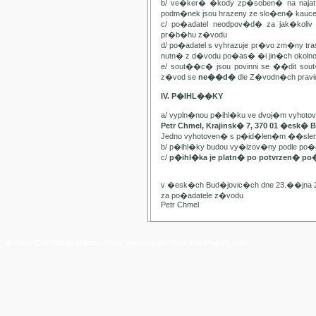
b/ ve�ker� �kody zp�soben� na najat
podm�nek jsou hrazeny ze slo�en� kauc
c/ po�adatel neodpov�d� za jak�kol
pr�b�hu z�vodu
d/ po�adatel s vyhrazuje pr�vo zm�ny t
nutn� z d�vodu po�as� �i jin�ch oko
e/ sout��c� jsou povinni se ��dit sou
z�vod se
ne��d�
dle Z�vodn�ch pravide
IV. P�IHL��KY
a/ vypln�nou p�ihl�ku ve dvoj�m vyhot
Petr Chmel, Krajinsk� 7, 370 01 �esk� 
Jedno vyhotoven� s p�id�len�m ��slem
b/ p�ihl�ky budou vy�izov�ny podle p
c/
p�ihl�ka je platn� po potvrzen� po
v �esk�ch Bud�jovic�ch dne 23.��jna 
za po�adatele z�vodu
Petr Chmel
� Yach Club Star� M�sto. 2006, WebDesign:
RNDr. Filip Pe�ek, PhD.