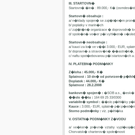
III. STARTOVN�
Startovn� �in� : 89.000,- K� (osmdes�t
Startovn� obsahuje :
a/ n�klady spojen� se zaji�t�n�m pron
b/ poplatky v marin�ch
c/ zaji�t�n� organizace � doprovodn� lo�
d/ spole�n� ve�er p�i vyhl�en� v�sle
Startovn� neobsahuje :
a/ kauci za lo� ve v��i 3.000,- EUR, spl
b/ dopravn� a stravov�n� ��astn�k�, pa
c/ naftu spot�ebovanou p�i startovn�ch
IV. PLATEBN� PODM�NKY
Z�loha : 45.000,- K�
Splatnost : 10 dn� od potvrzen� p�ihl
Doplatek : 44.000,- K�
Splatnost : 28.2.2008
bankovn� spojen� :
�SOB a.s., �esk� 
��slo ��tu :
164 69 25 33/0300
variabiln� symbol :
��slo p�ihl�ky p�id
Kauce :
3.000,- EUR, splatn� p�i p�ed�n�
Storno podm�nky :
viz. p�ihl�ka
V. OSTATN� PODM�NKY Z�VODU
a/ ve�ker� pr�vn� vztahy vypl�vaj�
Chorvatsk� charterov� spole�nosti