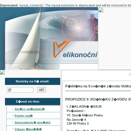
Deprecated
: mysql_connect(): The mysql extension is deprecated and will be removed in th
:
Novinky na V� email:
P�ihl�ku na 9.ro�n�k z�vodu Velik
--------------------------------------------------------
PROPOZICE 9. RO�N�KU Z�VODU V
Z�vod on-line:
I. Z�KLADN� �DAJE
::
Zpr�vy po�adatel�
Po�adatel :
YC Star� M�sto Praha
::
Polohy lod�
Na Jarov� 4
::
Zpravodajstv� pos�dek
130 00 Praha 3
::
Vzkazy �ten���