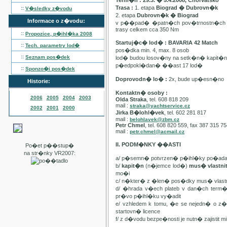
Term�n : 29.3. � 5.4.2008, Chorvatsko
Trasa :
1. etapa
Biograd � Dubrovn�k
::
V�sledky z�vodu
2. etapa
Dubrovn�k � Biograd
Informace o z�vodu:
v p��pad� �patn�ch pov�trnostn�ch p
trasy celkem cca 350 Nm
::
Propozice, p�ihl�ka
2008
Startuj�c� lod� : BAVARIA 42 Match
::
Tech. parametry lod�
pos�dka min. 4, max. 8 osob
::
Seznam pos�dek
lod� budou losov�ny na setk�n� kapit�
p�edpokl�dan� ��ast 17 lod�
::
Sponzo�i pos�dek
Doprovodn� lo� :
2x, bude up�esn�no
Historie:
Kontaktn� osoby :
2006
2005
2004
2003
Olda Straka
, tel. 608 818 209
mail :
straka@yachtservice.cz
2002
2001
2000
Jirka B�lohl�vek
, tel. 602 281 817
mail :
belohlavek@zbm.cz
Petr Chmel
, tel. 608 820 559, fax 387 315 7
mail :
petr.chmel@acmail.cz
II. PODM�NKY ��ASTI
Po�et p��stup�
na str�nky VR2007:
a/ p�semn� potvrzen� p�ihl�ky po�ada
b/
kapit�n
(n�jemce lod�)
mus� vlastn
mo�i
c/ n�kter� z �len� pos�dky mus� vla
d/ �hrada v�ech plateb v dan�ch term
pr�vo p�ihl�ku vy�adit
e/ vzhledem k tomu, �e se nejedn� o 
startovn� licence
f/ z d�vodu bezpe�nosti je nutn� zajistit