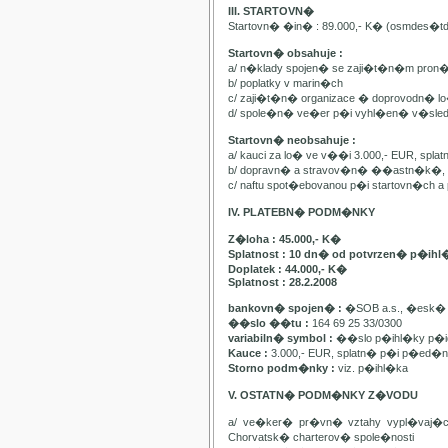
III. STARTOVN�
Startovn� �in� : 89.000,- K� (osmdes�t
Startovn� obsahuje :
a/ n�klady spojen� se zaji�t�n�m pron
b/ poplatky v marin�ch
c/ zaji�t�n� organizace � doprovodn� lo�
d/ spole�n� ve�er p�i vyhl�en� v�sle
Startovn� neobsahuje :
a/ kauci za lo� ve v��i 3.000,- EUR, spl
b/ dopravn� a stravov�n� ��astn�k�, pa
c/ naftu spot�ebovanou p�i startovn�ch
IV. PLATEBN� PODM�NKY
Z�loha : 45.000,- K�
Splatnost : 10 dn� od potvrzen� p�ihl
Doplatek : 44.000,- K�
Splatnost : 28.2.2008
bankovn� spojen� :
�SOB a.s., �esk� 
��slo ��tu :
164 69 25 33/0300
variabiln� symbol :
��slo p�ihl�ky p�id
Kauce :
3.000,- EUR, splatn� p�i p�ed�n�
Storno podm�nky :
viz. p�ihl�ka
V. OSTATN� PODM�NKY Z�VODU
a/ ve�ker� pr�vn� vztahy vypl�vaj�
Chorvatsk� charterov� spole�nosti