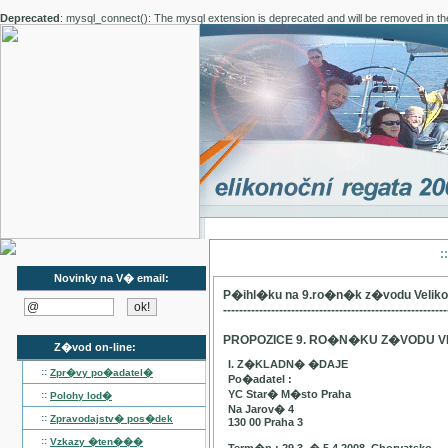
Deprecated
: mysql_connect(): The mysql extension is deprecated and will be removed in th
:
Novinky na V� email:
P�ihl�ku na 9.ro�n�k z�vodu Velik
--------------------------------------------------------
PROPOZICE 9. RO�N�KU Z�VODU V
Z�vod on-line:
I. Z�KLADN� �DAJE
::
Zpr�vy po�adatel�
Po�adatel :
YC Star� M�sto Praha
::
Polohy lod�
Na Jarov� 4
::
Zpravodajstv� pos�dek
130 00 Praha 3
::
Vzkazy �ten���