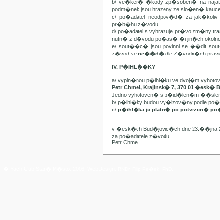
b/ ve�ker� �kody zp�soben� na najat
podm�nek jsou hrazeny ze slo�en� kauc
c/ po�adatel neodpov�d� za jak�kol
pr�b�hu z�vodu
d/ po�adatel s vyhrazuje pr�vo zm�ny t
nutn� z d�vodu po�as� �i jin�ch oko
e/ sout��c� jsou povinni se ��dit sou
z�vod se
ne��d�
dle Z�vodn�ch pravide
IV. P�IHL��KY
a/ vypln�nou p�ihl�ku ve dvoj�m vyhot
Petr Chmel, Krajinsk� 7, 370 01 �esk� 
Jedno vyhotoven� s p�id�len�m ��slem
b/ p�ihl�ky budou vy�izov�ny podle p
c/
p�ihl�ka je platn� po potvrzen� po
v �esk�ch Bud�jovic�ch dne 23.��jna 
za po�adatele z�vodu
Petr Chmel
� Yach Club Star� M�sto. 2006, WebDesign:
RNDr. Filip Pe�ek, PhD.