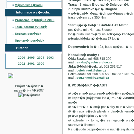
Term�n : 29.3. � 5.4.2008, Chorvatsko
Trasa :
1. etapa
Biograd � Dubrovn�k
::
V�sledky z�vodu
2. etapa
Dubrovn�k � Biograd
Informace o z�vodu:
v p��pad� �patn�ch pov�trnostn�ch p
trasy celkem cca 350 Nm
::
Propozice, p�ihl�ka
2008
Startuj�c� lod� : BAVARIA 42 Match
::
Tech. parametry lod�
pos�dka min. 4, max. 8 osob
::
Seznam pos�dek
lod� budou losov�ny na setk�n� kapit�
p�edpokl�dan� ��ast 17 lod�
::
Sponzo�i pos�dek
Doprovodn� lo� :
2x, bude up�esn�no
Historie:
Kontaktn� osoby :
2006
2005
2004
2003
Olda Straka
, tel. 608 818 209
mail :
straka@yachtservice.cz
2002
2001
2000
Jirka B�lohl�vek
, tel. 602 281 817
mail :
belohlavek@zbm.cz
Petr Chmel
, tel. 608 820 559, fax 387 315 7
mail :
petr.chmel@acmail.cz
II. PODM�NKY ��ASTI
Po�et p��stup�
na str�nky VR2007:
a/ p�semn� potvrzen� p�ihl�ky po�ada
b/
kapit�n
(n�jemce lod�)
mus� vlastn
mo�i
c/ n�kter� z �len� pos�dky mus� vla
d/ �hrada v�ech plateb v dan�ch term
pr�vo p�ihl�ku vy�adit
e/ vzhledem k tomu, �e se nejedn� o 
startovn� licence
f/ z d�vodu bezpe�nosti je nutn� zajistit