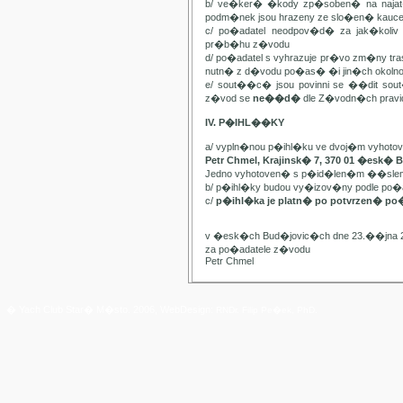
b/ ve�ker� �kody zp�soben� na najat
podm�nek jsou hrazeny ze slo�en� kauc
c/ po�adatel neodpov�d� za jak�kol
pr�b�hu z�vodu
d/ po�adatel s vyhrazuje pr�vo zm�ny t
nutn� z d�vodu po�as� �i jin�ch oko
e/ sout��c� jsou povinni se ��dit sou
z�vod se
ne��d�
dle Z�vodn�ch pravide
IV. P�IHL��KY
a/ vypln�nou p�ihl�ku ve dvoj�m vyhot
Petr Chmel, Krajinsk� 7, 370 01 �esk� 
Jedno vyhotoven� s p�id�len�m ��slem
b/ p�ihl�ky budou vy�izov�ny podle p
c/
p�ihl�ka je platn� po potvrzen� po
v �esk�ch Bud�jovic�ch dne 23.��jna 
za po�adatele z�vodu
Petr Chmel
� Yach Club Star� M�sto. 2006, WebDesign:
RNDr. Filip Pe�ek, PhD.