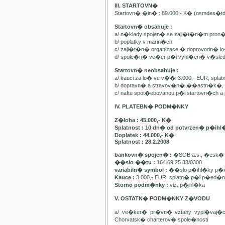
III. STARTOVN�
Startovn� �in� : 89.000,- K� (osmdes�t
Startovn� obsahuje :
a/ n�klady spojen� se zaji�t�n�m pron
b/ poplatky v marin�ch
c/ zaji�t�n� organizace � doprovodn� lo�
d/ spole�n� ve�er p�i vyhl�en� v�sle
Startovn� neobsahuje :
a/ kauci za lo� ve v��i 3.000,- EUR, spl
b/ dopravn� a stravov�n� ��astn�k�, pa
c/ naftu spot�ebovanou p�i startovn�ch
IV. PLATEBN� PODM�NKY
Z�loha : 45.000,- K�
Splatnost : 10 dn� od potvrzen� p�ihl
Doplatek : 44.000,- K�
Splatnost : 28.2.2008
bankovn� spojen� :
�SOB a.s., �esk� 
��slo ��tu :
164 69 25 33/0300
variabiln� symbol :
��slo p�ihl�ky p�id
Kauce :
3.000,- EUR, splatn� p�i p�ed�n�
Storno podm�nky :
viz. p�ihl�ka
V. OSTATN� PODM�NKY Z�VODU
a/ ve�ker� pr�vn� vztahy vypl�vaj�
Chorvatsk� charterov� spole�nosti