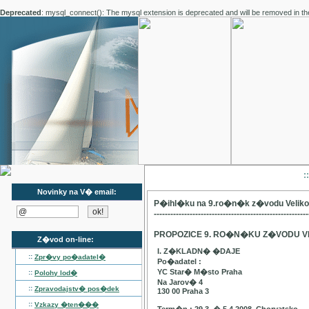
Deprecated
: mysql_connect(): The mysql extension is deprecated and will be removed in th
:
Novinky na V� email:
P�ihl�ku na 9.ro�n�k z�vodu Velik
--------------------------------------------------------
PROPOZICE 9. RO�N�KU Z�VODU V
Z�vod on-line:
I. Z�KLADN� �DAJE
::
Zpr�vy po�adatel�
Po�adatel :
YC Star� M�sto Praha
::
Polohy lod�
Na Jarov� 4
::
Zpravodajstv� pos�dek
130 00 Praha 3
::
Vzkazy �ten���