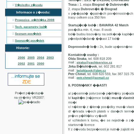
Term�n : 29.3. � 5.4.2008, Chorvatsko
Trasa :
1. etapa
Biograd � Dubrovn�k
::
V�sledky z�vodu
2. etapa
Dubrovn�k � Biograd
Informace o z�vodu:
v p��pad� �patn�ch pov�trnostn�ch p
trasy celkem cca 350 Nm
::
Propozice, p�ihl�ka
2008
Startuj�c� lod� : BAVARIA 42 Match
::
Tech. parametry lod�
pos�dka min. 4, max. 8 osob
::
Seznam pos�dek
lod� budou losov�ny na setk�n� kapit�
p�edpokl�dan� ��ast 17 lod�
::
Sponzo�i pos�dek
Doprovodn� lo� :
2x, bude up�esn�no
Historie:
Kontaktn� osoby :
2006
2005
2004
2003
Olda Straka
, tel. 608 818 209
mail :
straka@yachtservice.cz
2002
2001
2000
Jirka B�lohl�vek
, tel. 602 281 817
mail :
belohlavek@zbm.cz
Petr Chmel
, tel. 608 820 559, fax 387 315 7
mail :
petr.chmel@acmail.cz
II. PODM�NKY ��ASTI
Po�et p��stup�
a/ p�semn� potvrzen� p�ihl�ky po�ada
na str�nky VR2007:
b/
kapit�n
(n�jemce lod�)
mus� vlastn
mo�i
c/ n�kter� z �len� pos�dky mus� vla
d/ �hrada v�ech plateb v dan�ch term
pr�vo p�ihl�ku vy�adit
e/ vzhledem k tomu, �e se nejedn� o 
startovn� licence
f/ z d�vodu bezpe�nosti je nutn� zajistit