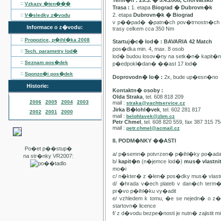
Term�n : 29.3. � 5.4.2008, Chorvatsko
::
Vzkazy �ten���
Trasa :
1. etapa
Biograd � Dubrovn�k
::
2. etapa
Dubrovn�k � Biograd
V�sledky z�vodu
v p��pad� �patn�ch pov�trnostn�ch p
Informace o z�vodu:
trasy celkem cca 350 Nm
::
Propozice, p�ihl�ka
2008
Startuj�c� lod� : BAVARIA 42 Match
pos�dka min. 4, max. 8 osob
::
Tech. parametry lod�
lod� budou losov�ny na setk�n� kapit�
::
Seznam pos�dek
p�edpokl�dan� ��ast 17 lod�
::
Sponzo�i pos�dek
Doprovodn� lo� :
2x, bude up�esn�no
Historie:
Kontaktn� osoby :
Olda Straka
, tel. 608 818 209
2006
2005
2004
2003
mail :
straka@yachtservice.cz
Jirka B�lohl�vek
, tel. 602 281 817
2002
2001
2000
mail :
belohlavek@zbm.cz
Petr Chmel
, tel. 608 820 559, fax 387 315 7
mail :
petr.chmel@acmail.cz
II. PODM�NKY ��ASTI
Po�et p��stup�
a/ p�semn� potvrzen� p�ihl�ky po�ada
na str�nky VR2007:
b/
kapit�n
(n�jemce lod�)
mus� vlastn
mo�i
c/ n�kter� z �len� pos�dky mus� vla
d/ �hrada v�ech plateb v dan�ch term
pr�vo p�ihl�ku vy�adit
e/ vzhledem k tomu, �e se nejedn� o 
startovn� licence
f/ z d�vodu bezpe�nosti je nutn� zajistit