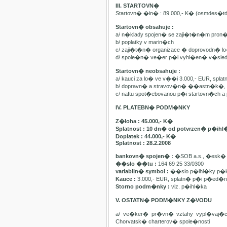
III. STARTOVN�
Startovn� �in� : 89.000,- K� (osmdes�t
Startovn� obsahuje :
a/ n�klady spojen� se zaji�t�n�m pron
b/ poplatky v marin�ch
c/ zaji�t�n� organizace � doprovodn� lo�
d/ spole�n� ve�er p�i vyhl�en� v�sle
Startovn� neobsahuje :
a/ kauci za lo� ve v��i 3.000,- EUR, spl
b/ dopravn� a stravov�n� ��astn�k�, pa
c/ naftu spot�ebovanou p�i startovn�ch
IV. PLATEBN� PODM�NKY
Z�loha : 45.000,- K�
Splatnost : 10 dn� od potvrzen� p�ihl
Doplatek : 44.000,- K�
Splatnost : 28.2.2008
bankovn� spojen� :
�SOB a.s., �esk� 
��slo ��tu :
164 69 25 33/0300
variabiln� symbol :
��slo p�ihl�ky p�id
Kauce :
3.000,- EUR, splatn� p�i p�ed�n�
Storno podm�nky :
viz. p�ihl�ka
V. OSTATN� PODM�NKY Z�VODU
a/ ve�ker� pr�vn� vztahy vypl�vaj�
Chorvatsk� charterov� spole�nosti