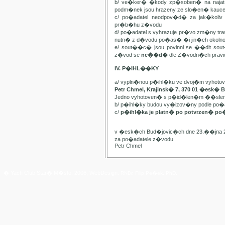
b/ ve�ker� �kody zp�soben� na najat
podm�nek jsou hrazeny ze slo�en� kauc
c/ po�adatel neodpov�d� za jak�kol
pr�b�hu z�vodu
d/ po�adatel s vyhrazuje pr�vo zm�ny t
nutn� z d�vodu po�as� �i jin�ch oko
e/ sout��c� jsou povinni se ��dit sou
z�vod se
ne��d�
dle Z�vodn�ch pravide
IV. P�IHL��KY
a/ vypln�nou p�ihl�ku ve dvoj�m vyhot
Petr Chmel, Krajinsk� 7, 370 01 �esk� 
Jedno vyhotoven� s p�id�len�m ��slem
b/ p�ihl�ky budou vy�izov�ny podle p
c/
p�ihl�ka je platn� po potvrzen� po
v �esk�ch Bud�jovic�ch dne 23.��jna 
za po�adatele z�vodu
Petr Chmel
� Yach Club Star� M�sto. 2006, WebDesign:
RNDr. Filip Pe�ek, PhD.