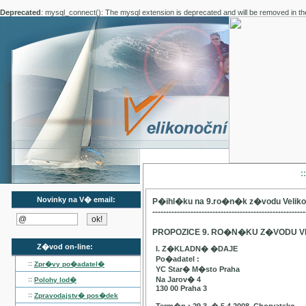
Deprecated
: mysql_connect(): The mysql extension is deprecated and will be removed in th
:
Novinky na V� email:
P�ihl�ku na 9.ro�n�k z�vodu Velik
--------------------------------------------------------
PROPOZICE 9. RO�N�KU Z�VODU V
Z�vod on-line:
I. Z�KLADN� �DAJE
Po�adatel :
::
Zpr�vy po�adatel�
YC Star� M�sto Praha
::
Na Jarov� 4
Polohy lod�
130 00 Praha 3
::
Zpravodajstv� pos�dek