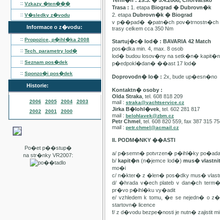
Term�n : 29.3. � 5.4.2008, Chorvatsko
::
Vzkazy �ten���
Trasa :
1. etapa
Biograd � Dubrovn�k
::
2. etapa
Dubrovn�k � Biograd
V�sledky z�vodu
v p��pad� �patn�ch pov�trnostn�ch p
Informace o z�vodu:
trasy celkem cca 350 Nm
::
Propozice, p�ihl�ka
2008
Startuj�c� lod� : BAVARIA 42 Match
pos�dka min. 4, max. 8 osob
::
Tech. parametry lod�
lod� budou losov�ny na setk�n� kapit�
::
Seznam pos�dek
p�edpokl�dan� ��ast 17 lod�
::
Sponzo�i pos�dek
Doprovodn� lo� :
2x, bude up�esn�no
Historie:
Kontaktn� osoby :
Olda Straka
, tel. 608 818 209
2006
2005
2004
2003
mail :
straka@yachtservice.cz
Jirka B�lohl�vek
, tel. 602 281 817
2002
2001
2000
mail :
belohlavek@zbm.cz
Petr Chmel
, tel. 608 820 559, fax 387 315 7
mail :
petr.chmel@acmail.cz
II. PODM�NKY ��ASTI
Po�et p��stup�
a/ p�semn� potvrzen� p�ihl�ky po�ada
na str�nky VR2007:
b/
kapit�n
(n�jemce lod�)
mus� vlastn
mo�i
c/ n�kter� z �len� pos�dky mus� vla
d/ �hrada v�ech plateb v dan�ch term
pr�vo p�ihl�ku vy�adit
e/ vzhledem k tomu, �e se nejedn� o 
startovn� licence
f/ z d�vodu bezpe�nosti je nutn� zajistit