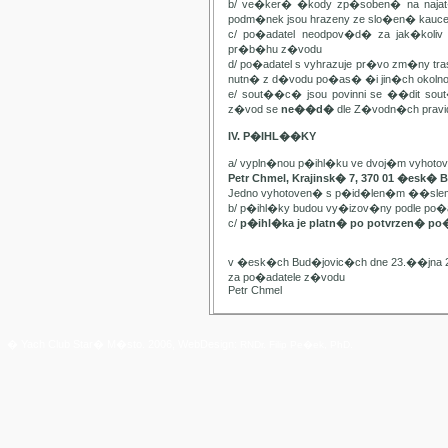
b/ ve�ker� �kody zp�soben� na najat
podm�nek jsou hrazeny ze slo�en� kauc
c/ po�adatel neodpov�d� za jak�kol
pr�b�hu z�vodu
d/ po�adatel s vyhrazuje pr�vo zm�ny t
nutn� z d�vodu po�as� �i jin�ch oko
e/ sout��c� jsou povinni se ��dit sou
z�vod se
ne��d�
dle Z�vodn�ch pravide
IV. P�IHL��KY
a/ vypln�nou p�ihl�ku ve dvoj�m vyhot
Petr Chmel, Krajinsk� 7, 370 01 �esk� 
Jedno vyhotoven� s p�id�len�m ��slem
b/ p�ihl�ky budou vy�izov�ny podle p
c/
p�ihl�ka je platn� po potvrzen� po
v �esk�ch Bud�jovic�ch dne 23.��jna 
za po�adatele z�vodu
Petr Chmel
� Yach Club Star� M�sto. 2006, WebDesign:
RNDr. Filip Pe�ek, PhD.