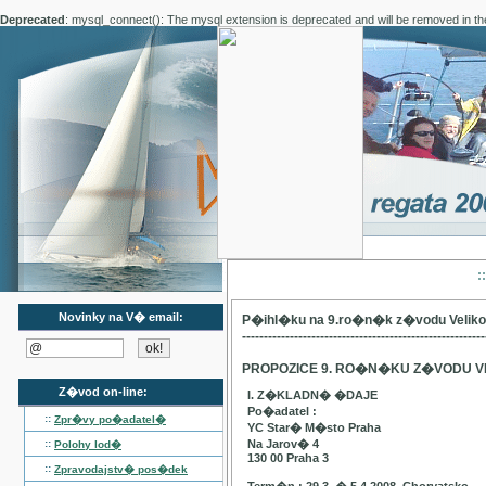
Deprecated
: mysql_connect(): The mysql extension is deprecated and will be removed in th
:
Novinky na V� email:
P�ihl�ku na 9.ro�n�k z�vodu Velik
--------------------------------------------------------
PROPOZICE 9. RO�N�KU Z�VODU V
Z�vod on-line:
I. Z�KLADN� �DAJE
Po�adatel :
::
Zpr�vy po�adatel�
YC Star� M�sto Praha
::
Na Jarov� 4
Polohy lod�
130 00 Praha 3
::
Zpravodajstv� pos�dek