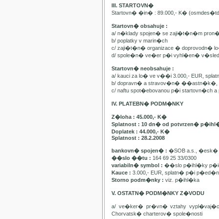
III. STARTOVN�
Startovn� �in� : 89.000,- K� (osmdes�t
Startovn� obsahuje :
a/ n�klady spojen� se zaji�t�n�m pron
b/ poplatky v marin�ch
c/ zaji�t�n� organizace � doprovodn� lo�
d/ spole�n� ve�er p�i vyhl�en� v�sle
Startovn� neobsahuje :
a/ kauci za lo� ve v��i 3.000,- EUR, spl
b/ dopravn� a stravov�n� ��astn�k�, pa
c/ naftu spot�ebovanou p�i startovn�ch
IV. PLATEBN� PODM�NKY
Z�loha : 45.000,- K�
Splatnost : 10 dn� od potvrzen� p�ihl
Doplatek : 44.000,- K�
Splatnost : 28.2.2008
bankovn� spojen� :
�SOB a.s., �esk� 
��slo ��tu :
164 69 25 33/0300
variabiln� symbol :
��slo p�ihl�ky p�id
Kauce :
3.000,- EUR, splatn� p�i p�ed�n�
Storno podm�nky :
viz. p�ihl�ka
V. OSTATN� PODM�NKY Z�VODU
a/ ve�ker� pr�vn� vztahy vypl�vaj�
Chorvatsk� charterov� spole�nosti