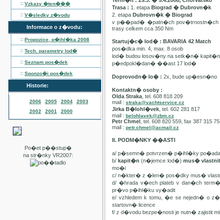
Term�n : 29.3. � 5.4.2008, Chorvatsko
::
Vzkazy �ten���
Trasa :
1. etapa
Biograd � Dubrovn�k
::
2. etapa
Dubrovn�k � Biograd
V�sledky z�vodu
v p��pad� �patn�ch pov�trnostn�ch p
Informace o z�vodu:
trasy celkem cca 350 Nm
::
Propozice, p�ihl�ka
2008
Startuj�c� lod� : BAVARIA 42 Match
pos�dka min. 4, max. 8 osob
::
Tech. parametry lod�
lod� budou losov�ny na setk�n� kapit�
::
Seznam pos�dek
p�edpokl�dan� ��ast 17 lod�
::
Sponzo�i pos�dek
Doprovodn� lo� :
2x, bude up�esn�no
Historie:
Kontaktn� osoby :
Olda Straka
, tel. 608 818 209
2006
2005
2004
2003
mail :
straka@yachtservice.cz
Jirka B�lohl�vek
, tel. 602 281 817
2002
2001
2000
mail :
belohlavek@zbm.cz
Petr Chmel
, tel. 608 820 559, fax 387 315 7
mail :
petr.chmel@acmail.cz
II. PODM�NKY ��ASTI
Po�et p��stup�
a/ p�semn� potvrzen� p�ihl�ky po�ada
na str�nky VR2007:
b/
kapit�n
(n�jemce lod�)
mus� vlastn
mo�i
c/ n�kter� z �len� pos�dky mus� vla
d/ �hrada v�ech plateb v dan�ch term
pr�vo p�ihl�ku vy�adit
e/ vzhledem k tomu, �e se nejedn� o 
startovn� licence
f/ z d�vodu bezpe�nosti je nutn� zajistit