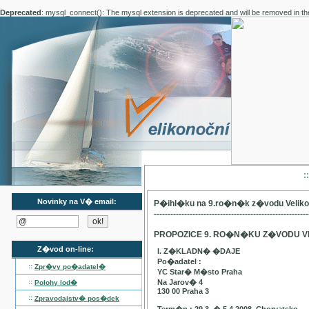
Deprecated
: mysql_connect(): The mysql extension is deprecated and will be removed in th
:
Novinky na V� email:
P�ihl�ku na 9.ro�n�k z�vodu Velik
--------------------------------------------------------
PROPOZICE 9. RO�N�KU Z�VODU V
Z�vod on-line:
I. Z�KLADN� �DAJE
Po�adatel :
::
Zpr�vy po�adatel�
YC Star� M�sto Praha
::
Na Jarov� 4
Polohy lod�
130 00 Praha 3
::
Zpravodajstv� pos�dek