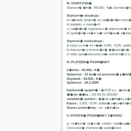
III. STARTOVN�
Startovn� �in� : 89.000,- K� (osmdes�t
Startovn� obsahuje :
a/ n�klady spojen� se zaji�t�n�m pron
b/ poplatky v marin�ch
c/ zaji�t�n� organizace � doprovodn� lo�
d/ spole�n� ve�er p�i vyhl�en� v�sle
Startovn� neobsahuje :
a/ kauci za lo� ve v��i 3.000,- EUR, spl
b/ dopravn� a stravov�n� ��astn�k�, pa
c/ naftu spot�ebovanou p�i startovn�ch
IV. PLATEBN� PODM�NKY
Z�loha : 45.000,- K�
Splatnost : 10 dn� od potvrzen� p�ihl
Doplatek : 44.000,- K�
Splatnost : 28.2.2008
bankovn� spojen� :
�SOB a.s., �esk� 
��slo ��tu :
164 69 25 33/0300
variabiln� symbol :
��slo p�ihl�ky p�id
Kauce :
3.000,- EUR, splatn� p�i p�ed�n�
Storno podm�nky :
viz. p�ihl�ka
V. OSTATN� PODM�NKY Z�VODU
a/ ve�ker� pr�vn� vztahy vypl�vaj�
Chorvatsk� charterov� spole�nosti