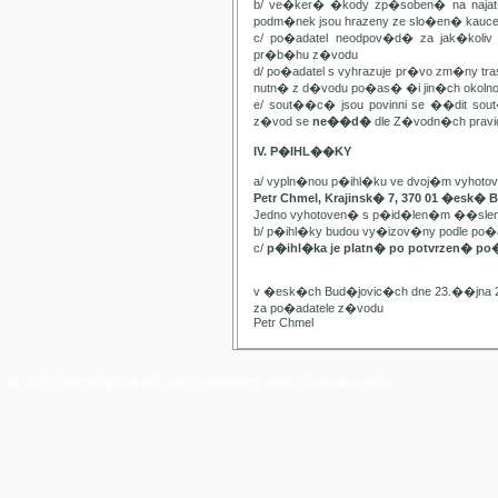
b/ ve�ker� �kody zp�soben� na najat
podm�nek jsou hrazeny ze slo�en� kauc
c/ po�adatel neodpov�d� za jak�kol
pr�b�hu z�vodu
d/ po�adatel s vyhrazuje pr�vo zm�ny t
nutn� z d�vodu po�as� �i jin�ch oko
e/ sout��c� jsou povinni se ��dit sou
z�vod se
ne��d�
dle Z�vodn�ch pravide
IV. P�IHL��KY
a/ vypln�nou p�ihl�ku ve dvoj�m vyhot
Petr Chmel, Krajinsk� 7, 370 01 �esk� 
Jedno vyhotoven� s p�id�len�m ��slem
b/ p�ihl�ky budou vy�izov�ny podle p
c/
p�ihl�ka je platn� po potvrzen� po
v �esk�ch Bud�jovic�ch dne 23.��jna 
za po�adatele z�vodu
Petr Chmel
� Yach Club Star� M�sto. 2006, WebDesign:
RNDr. Filip Pe�ek, PhD.