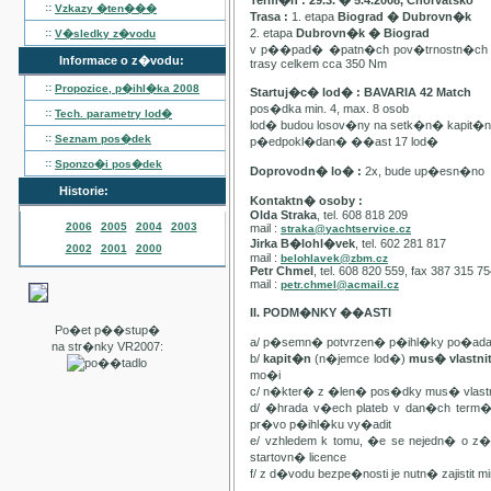
Term�n : 29.3. � 5.4.2008, Chorvatsko
::
Vzkazy �ten���
Trasa :
1. etapa
Biograd � Dubrovn�k
::
2. etapa
Dubrovn�k � Biograd
V�sledky z�vodu
v p��pad� �patn�ch pov�trnostn�ch p
Informace o z�vodu:
trasy celkem cca 350 Nm
::
Propozice, p�ihl�ka
2008
Startuj�c� lod� : BAVARIA 42 Match
pos�dka min. 4, max. 8 osob
::
Tech. parametry lod�
lod� budou losov�ny na setk�n� kapit�
::
Seznam pos�dek
p�edpokl�dan� ��ast 17 lod�
::
Sponzo�i pos�dek
Doprovodn� lo� :
2x, bude up�esn�no
Historie:
Kontaktn� osoby :
Olda Straka
, tel. 608 818 209
2006
2005
2004
2003
mail :
straka@yachtservice.cz
Jirka B�lohl�vek
, tel. 602 281 817
2002
2001
2000
mail :
belohlavek@zbm.cz
Petr Chmel
, tel. 608 820 559, fax 387 315 7
mail :
petr.chmel@acmail.cz
II. PODM�NKY ��ASTI
Po�et p��stup�
a/ p�semn� potvrzen� p�ihl�ky po�ada
na str�nky VR2007:
b/
kapit�n
(n�jemce lod�)
mus� vlastn
mo�i
c/ n�kter� z �len� pos�dky mus� vla
d/ �hrada v�ech plateb v dan�ch term
pr�vo p�ihl�ku vy�adit
e/ vzhledem k tomu, �e se nejedn� o 
startovn� licence
f/ z d�vodu bezpe�nosti je nutn� zajistit