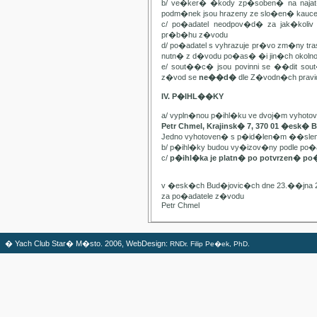
b/ ve�ker� �kody zp�soben� na najat
podm�nek jsou hrazeny ze slo�en� kauc
c/ po�adatel neodpov�d� za jak�kol
pr�b�hu z�vodu
d/ po�adatel s vyhrazuje pr�vo zm�ny t
nutn� z d�vodu po�as� �i jin�ch oko
e/ sout��c� jsou povinni se ��dit sou
z�vod se
ne��d�
dle Z�vodn�ch pravide
IV. P�IHL��KY
a/ vypln�nou p�ihl�ku ve dvoj�m vyhot
Petr Chmel, Krajinsk� 7, 370 01 �esk� 
Jedno vyhotoven� s p�id�len�m ��slem
b/ p�ihl�ky budou vy�izov�ny podle p
c/
p�ihl�ka je platn� po potvrzen� po
v �esk�ch Bud�jovic�ch dne 23.��jna 
za po�adatele z�vodu
Petr Chmel
� Yach Club Star� M�sto. 2006, WebDesign:
RNDr. Filip Pe�ek, PhD.