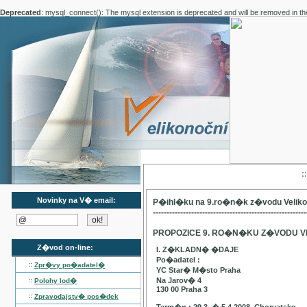
Deprecated
: mysql_connect(): The mysql extension is deprecated and will be removed in th
:
Novinky na V� email:
P�ihl�ku na 9.ro�n�k z�vodu Velik
--------------------------------------------------------
PROPOZICE 9. RO�N�KU Z�VODU V
Z�vod on-line:
I. Z�KLADN� �DAJE
Po�adatel :
::
Zpr�vy po�adatel�
YC Star� M�sto Praha
::
Na Jarov� 4
Polohy lod�
130 00 Praha 3
::
Zpravodajstv� pos�dek