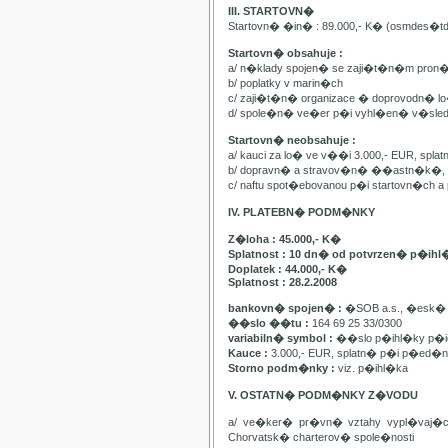
III. STARTOVN�
Startovn� �in� : 89.000,- K� (osmdes�t
Startovn� obsahuje :
a/ n�klady spojen� se zaji�t�n�m pron
b/ poplatky v marin�ch
c/ zaji�t�n� organizace � doprovodn� lo�
d/ spole�n� ve�er p�i vyhl�en� v�sle
Startovn� neobsahuje :
a/ kauci za lo� ve v��i 3.000,- EUR, spl
b/ dopravn� a stravov�n� ��astn�k�, pa
c/ naftu spot�ebovanou p�i startovn�ch
IV. PLATEBN� PODM�NKY
Z�loha : 45.000,- K�
Splatnost : 10 dn� od potvrzen� p�ihl
Doplatek : 44.000,- K�
Splatnost : 28.2.2008
bankovn� spojen� :
�SOB a.s., �esk� 
��slo ��tu :
164 69 25 33/0300
variabiln� symbol :
��slo p�ihl�ky p�id
Kauce :
3.000,- EUR, splatn� p�i p�ed�n�
Storno podm�nky :
viz. p�ihl�ka
V. OSTATN� PODM�NKY Z�VODU
a/ ve�ker� pr�vn� vztahy vypl�vaj�
Chorvatsk� charterov� spole�nosti