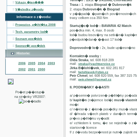
Term�n : 29.3. � 5.4.2008, Chorvatsko
::
Vzkazy �ten���
Trasa :
1. etapa
Biograd � Dubrovn�k
::
2. etapa
Dubrovn�k � Biograd
V�sledky z�vodu
v p��pad� �patn�ch pov�trnostn�ch p
Informace o z�vodu:
trasy celkem cca 350 Nm
::
Propozice, p�ihl�ka
2008
Startuj�c� lod� : BAVARIA 42 Match
pos�dka min. 4, max. 8 osob
::
Tech. parametry lod�
lod� budou losov�ny na setk�n� kapit�
::
Seznam pos�dek
p�edpokl�dan� ��ast 17 lod�
::
Sponzo�i pos�dek
Doprovodn� lo� :
2x, bude up�esn�no
Historie:
Kontaktn� osoby :
Olda Straka
, tel. 608 818 209
2006
2005
2004
2003
mail :
straka@yachtservice.cz
Jirka B�lohl�vek
, tel. 602 281 817
2002
2001
2000
mail :
belohlavek@zbm.cz
Petr Chmel
, tel. 608 820 559, fax 387 315 7
mail :
petr.chmel@acmail.cz
II. PODM�NKY ��ASTI
Po�et p��stup�
a/ p�semn� potvrzen� p�ihl�ky po�ada
na str�nky VR2007:
b/
kapit�n
(n�jemce lod�)
mus� vlastn
mo�i
c/ n�kter� z �len� pos�dky mus� vla
d/ �hrada v�ech plateb v dan�ch term
pr�vo p�ihl�ku vy�adit
e/ vzhledem k tomu, �e se nejedn� o 
startovn� licence
f/ z d�vodu bezpe�nosti je nutn� zajistit