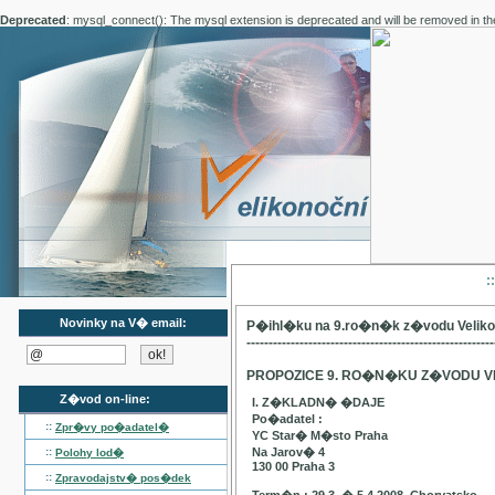
Deprecated
: mysql_connect(): The mysql extension is deprecated and will be removed in th
:
Novinky na V� email:
P�ihl�ku na 9.ro�n�k z�vodu Velik
--------------------------------------------------------
PROPOZICE 9. RO�N�KU Z�VODU V
Z�vod on-line:
I. Z�KLADN� �DAJE
Po�adatel :
::
Zpr�vy po�adatel�
YC Star� M�sto Praha
::
Na Jarov� 4
Polohy lod�
130 00 Praha 3
::
Zpravodajstv� pos�dek