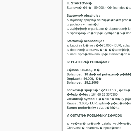
III. STARTOVN�
Startovn� �in� : 89.000,- K� (osmdes�t
Startovn� obsahuje :
a/ n�klady spojen� se zaji�t�n�m pron
b/ poplatky v marin�ch
c/ zaji�t�n� organizace � doprovodn� lo�
d/ spole�n� ve�er p�i vyhl�en� v�sle
Startovn� neobsahuje :
a/ kauci za lo� ve v��i 3.000,- EUR, spl
b/ dopravn� a stravov�n� ��astn�k�, pa
c/ naftu spot�ebovanou p�i startovn�ch
IV. PLATEBN� PODM�NKY
Z�loha : 45.000,- K�
Splatnost : 10 dn� od potvrzen� p�ihl
Doplatek : 44.000,- K�
Splatnost : 28.2.2008
bankovn� spojen� :
�SOB a.s., �esk� 
��slo ��tu :
164 69 25 33/0300
variabiln� symbol :
��slo p�ihl�ky p�id
Kauce :
3.000,- EUR, splatn� p�i p�ed�n�
Storno podm�nky :
viz. p�ihl�ka
V. OSTATN� PODM�NKY Z�VODU
a/ ve�ker� pr�vn� vztahy vypl�vaj�
Chorvatsk� charterov� spole�nosti