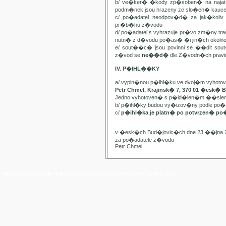
b/ ve�ker� �kody zp�soben� na najat
podm�nek jsou hrazeny ze slo�en� kauc
c/ po�adatel neodpov�d� za jak�kol
pr�b�hu z�vodu
d/ po�adatel s vyhrazuje pr�vo zm�ny t
nutn� z d�vodu po�as� �i jin�ch oko
e/ sout��c� jsou povinni se ��dit sou
z�vod se
ne��d�
dle Z�vodn�ch pravide
IV. P�IHL��KY
a/ vypln�nou p�ihl�ku ve dvoj�m vyhot
Petr Chmel, Krajinsk� 7, 370 01 �esk� 
Jedno vyhotoven� s p�id�len�m ��slem
b/ p�ihl�ky budou vy�izov�ny podle p
c/
p�ihl�ka je platn� po potvrzen� po
v �esk�ch Bud�jovic�ch dne 23.��jna 
za po�adatele z�vodu
Petr Chmel
� Yach Club Star� M�sto. 2006, WebDesign:
RNDr. Filip Pe�ek, PhD.