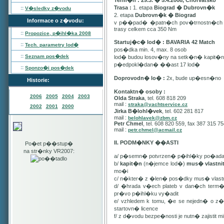
Term�n : 29.3. � 5.4.2008, Chorvatsko
Trasa :
1. etapa
Biograd � Dubrovn�k
::
V�sledky z�vodu
2. etapa
Dubrovn�k � Biograd
Informace o z�vodu:
v p��pad� �patn�ch pov�trnostn�ch p
trasy celkem cca 350 Nm
::
Propozice, p�ihl�ka
2008
Startuj�c� lod� : BAVARIA 42 Match
::
Tech. parametry lod�
pos�dka min. 4, max. 8 osob
::
Seznam pos�dek
lod� budou losov�ny na setk�n� kapit�
p�edpokl�dan� ��ast 17 lod�
::
Sponzo�i pos�dek
Doprovodn� lo� :
2x, bude up�esn�no
Historie:
Kontaktn� osoby :
2006
2005
2004
2003
Olda Straka
, tel. 608 818 209
mail :
straka@yachtservice.cz
2002
2001
2000
Jirka B�lohl�vek
, tel. 602 281 817
mail :
belohlavek@zbm.cz
Petr Chmel
, tel. 608 820 559, fax 387 315 7
mail :
petr.chmel@acmail.cz
II. PODM�NKY ��ASTI
Po�et p��stup�
na str�nky VR2007:
a/ p�semn� potvrzen� p�ihl�ky po�ada
b/
kapit�n
(n�jemce lod�)
mus� vlastn
mo�i
c/ n�kter� z �len� pos�dky mus� vla
d/ �hrada v�ech plateb v dan�ch term
pr�vo p�ihl�ku vy�adit
e/ vzhledem k tomu, �e se nejedn� o 
startovn� licence
f/ z d�vodu bezpe�nosti je nutn� zajistit