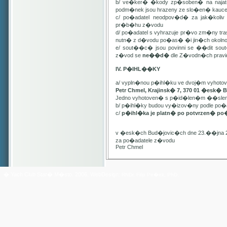
b/ ve�ker� �kody zp�soben� na najat
podm�nek jsou hrazeny ze slo�en� kauc
c/ po�adatel neodpov�d� za jak�kol
pr�b�hu z�vodu
d/ po�adatel s vyhrazuje pr�vo zm�ny t
nutn� z d�vodu po�as� �i jin�ch oko
e/ sout��c� jsou povinni se ��dit sou
z�vod se
ne��d�
dle Z�vodn�ch pravide
IV. P�IHL��KY
a/ vypln�nou p�ihl�ku ve dvoj�m vyhot
Petr Chmel, Krajinsk� 7, 370 01 �esk� 
Jedno vyhotoven� s p�id�len�m ��slem
b/ p�ihl�ky budou vy�izov�ny podle p
c/
p�ihl�ka je platn� po potvrzen� po
v �esk�ch Bud�jovic�ch dne 23.��jna 
za po�adatele z�vodu
Petr Chmel
� Yach Club Star� M�sto. 2006, WebDesign:
RNDr. Filip Pe�ek, PhD.