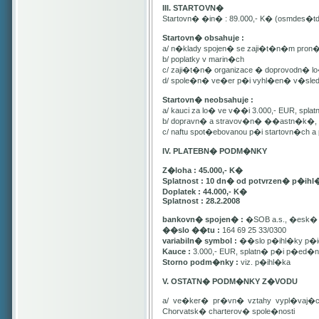
III. STARTOVN�
Startovn� �in� : 89.000,- K� (osmdes�t
Startovn� obsahuje :
a/ n�klady spojen� se zaji�t�n�m pron
b/ poplatky v marin�ch
c/ zaji�t�n� organizace � doprovodn� lo�
d/ spole�n� ve�er p�i vyhl�en� v�sle
Startovn� neobsahuje :
a/ kauci za lo� ve v��i 3.000,- EUR, spl
b/ dopravn� a stravov�n� ��astn�k�, pa
c/ naftu spot�ebovanou p�i startovn�ch
IV. PLATEBN� PODM�NKY
Z�loha : 45.000,- K�
Splatnost : 10 dn� od potvrzen� p�ihl
Doplatek : 44.000,- K�
Splatnost : 28.2.2008
bankovn� spojen� :
�SOB a.s., �esk� 
��slo ��tu :
164 69 25 33/0300
variabiln� symbol :
��slo p�ihl�ky p�id
Kauce :
3.000,- EUR, splatn� p�i p�ed�n�
Storno podm�nky :
viz. p�ihl�ka
V. OSTATN� PODM�NKY Z�VODU
a/ ve�ker� pr�vn� vztahy vypl�vaj�
Chorvatsk� charterov� spole�nosti