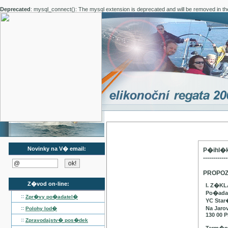
Deprecated
: mysql_connect(): The mysql extension is deprecated and will be removed in th
Novinky na V� email:
P�ihl�k
------------
PROPOZ
Z�vod on-line:
I. Z�K
Po�adat
::
Zpr�vy po�adatel�
YC Star
::
Na Jaro
Polohy lod�
130 00 P
::
Zpravodajstv� pos�dek