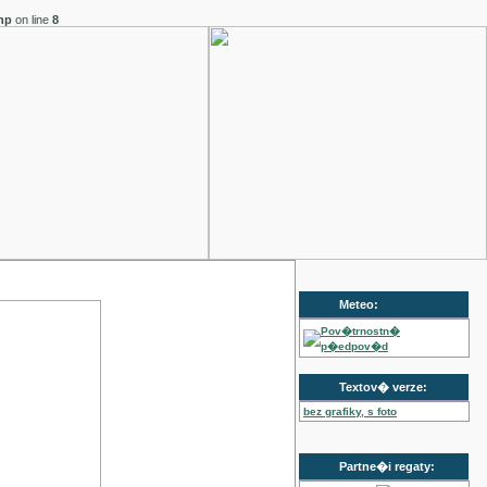
hp
on line
8
Meteo:
Pov�trnostn�
p�edpov�d
Textov� verze:
bez grafiky, s foto
Partne�i regaty: