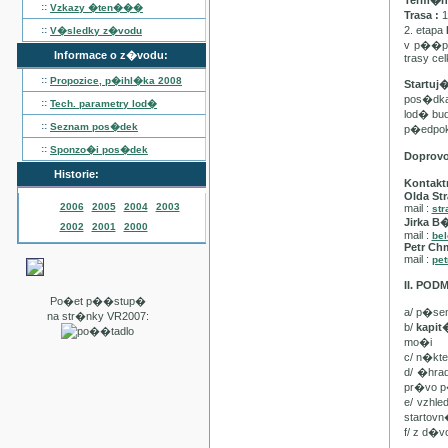
Term�n :
::
Vzkazy �ten���
Trasa :
1
::
2. etapa
V�sledky z�vodu
v p��pa
Informace o z�vodu:
trasy ce
::
Propozice, p�ihl�ka
2008
Startuj
pos�dka 
::
Tech. parametry lod�
lod� bu
::
Seznam pos�dek
p�edpo
::
Sponzo�i pos�dek
Doprov
Historie:
Kontakt
Olda Str
2006
2005
2004
2003
mail :
str
Jirka B
2002
2001
2000
mail :
be
Petr Ch
mail :
pet
II. PO
Po�et p��stup�
a/ p�se
na str�nky VR2007:
b/
kapi
mo�i
c/ n�kt
d/ �hra
pr�vo p
e/ vzhl
startovn
f/ z d�v