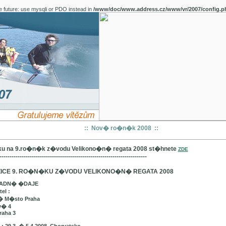
e future: use mysqli or PDO instead in
/www/doc/www.address.cz/www/vr/2007/config.p
:: Nov� ro�n�k 2008 ::
u na 9.ro�n�k z�vodu Velikono�n� regata 2008 st�hnete
ZDE
-------------------------------------------------------------------------
ICE 9. RO�N�KU Z�VODU VELIKONO�N� REGATA 2008
LADN� �DAJE
el :
� M�sto Praha
v� 4
raha 3