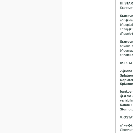
III. ST
Startov
Startov
a/ n�kl
b/ popla
c/ zaji�
d/ spol
Startov
a/ kauci
b/ dopr
c/ naft
IV. PL
Z�loha 
Splatno
Doplatek
Splatnos
bankovn
��slo 
variabil
Kauce :
Storno 
V. OST
a/ ve�
Chorvat