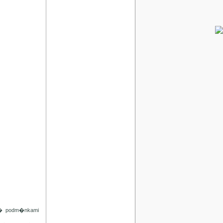
d� podm�nkami