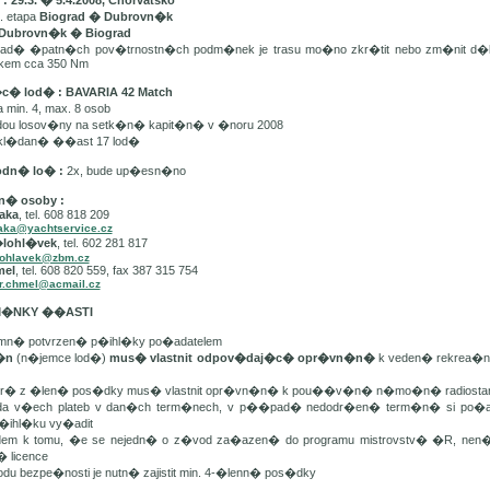
 29.3. � 5.4.2008, Chorvatsko
. etapa
Biograd � Dubrovn�k
Dubrovn�k � Biograd
d� �patn�ch pov�trnostn�ch podm�nek je trasu mo�no zkr�tit nebo zm�nit d�
lkem cca 350 Nm
�c� lod� : BAVARIA 42 Match
min. 4, max. 8 osob
dou losov�ny na setk�n� kapit�n� v �noru 2008
kl�dan� ��ast 17 lod�
odn� lo� :
2x, bude up�esn�no
n� osoby :
aka
, tel. 608 818 209
aka@yachtservice.cz
�lohl�vek
, tel. 602 281 817
lohlavek@zbm.cz
mel
, tel. 608 820 559, fax 387 315 754
r.chmel@acmail.cz
DM�NKY ��ASTI
mn� potvrzen� p�ihl�ky po�adatelem
t�n
(n�jemce lod�)
mus� vlastnit odpov�daj�c� opr�vn�n�
k veden� rekrea�n�
er� z �len� pos�dky mus� vlastnit opr�vn�n� k pou��v�n� n�mo�n� radiostan
da v�ech plateb v dan�ch term�nech, v p��pad� nedodr�en� term�n� si po�ada
�ihl�ku vy�adit
edem k tomu, �e se nejedn� o z�vod za�azen� do programu mistrovstv� �R, ne
� licence
odu bezpe�nosti je nutn� zajistit min. 4-�lenn� pos�dky