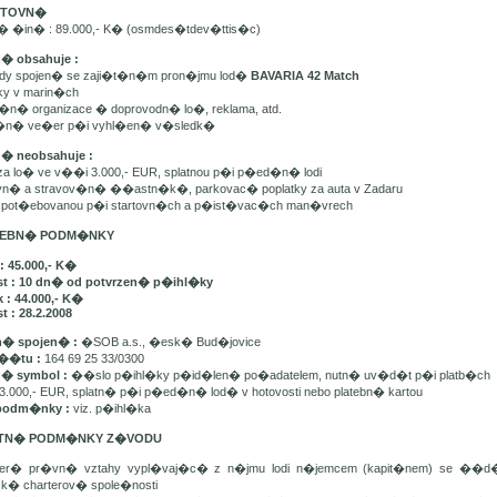
ARTOVN�
n� �in� : 89.000,- K� (osmdes�tdev�ttis�c)
n� obsahuje :
ady spojen� se zaji�t�n�m pron�jmu lod�
BAVARIA 42 Match
tky v marin�ch
t�n� organizace � doprovodn� lo�, reklama, atd.
e�n� ve�er p�i vyhl�en� v�sledk�
n� neobsahuje :
 za lo� ve v��i 3.000,- EUR, splatnou p�i p�ed�n� lodi
avn� a stravov�n� ��astn�k�, parkovac� poplatky za auta v Zadaru
u spot�ebovanou p�i startovn�ch a p�ist�vac�ch man�vrech
ATEBN� PODM�NKY
: 45.000,- K�
st : 10 dn� od potvrzen� p�ihl�ky
 : 44.000,- K�
t : 28.2.2008
� spojen� :
�SOB a.s., �esk� Bud�jovice
��tu :
164 69 25 33/0300
n� symbol :
��slo p�ihl�ky p�id�len� po�adatelem, nutn� uv�d�t p�i platb�ch
3.000,- EUR, splatn� p�i p�ed�n� lod� v hotovosti nebo platebn� kartou
podm�nky :
viz. p�ihl�ka
ATN� PODM�NKY Z�VODU
ker� pr�vn� vztahy vypl�vaj�c� z n�jmu lodi n�jemcem (kapit�nem) se ��
sk� charterov� spole�nosti