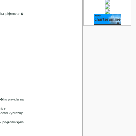
lka pl�novan�
ho plavidla na
ice
tel vyhrazuje
n� po�adov�na