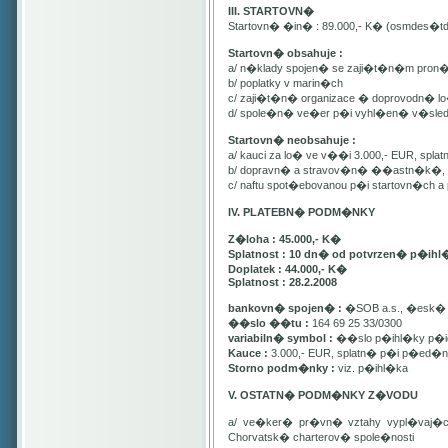
III. STARTOVN�
Startovn� �in� : 89.000,- K� (osmdes�t
Startovn� obsahuje :
a/ n�klady spojen� se zaji�t�n�m pron
b/ poplatky v marin�ch
c/ zaji�t�n� organizace � doprovodn� lo�
d/ spole�n� ve�er p�i vyhl�en� v�sle
Startovn� neobsahuje :
a/ kauci za lo� ve v��i 3.000,- EUR, spl
b/ dopravn� a stravov�n� ��astn�k�, pa
c/ naftu spot�ebovanou p�i startovn�ch
IV. PLATEBN� PODM�NKY
Z�loha : 45.000,- K�
Splatnost : 10 dn� od potvrzen� p�ihl
Doplatek : 44.000,- K�
Splatnost : 28.2.2008
bankovn� spojen� :
�SOB a.s., �esk� 
��slo ��tu :
164 69 25 33/0300
variabiln� symbol :
��slo p�ihl�ky p�id
Kauce :
3.000,- EUR, splatn� p�i p�ed�n�
Storno podm�nky :
viz. p�ihl�ka
V. OSTATN� PODM�NKY Z�VODU
a/ ve�ker� pr�vn� vztahy vypl�vaj�
Chorvatsk� charterov� spole�nosti