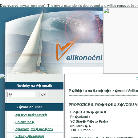
Deprecated
: mysql_connect(): The mysql extension is deprecated and will be removed in th
:
Novinky na V� email:
P�ihl�ku na 9.ro�n�k z�vodu Velik
--------------------------------------------------------
PROPOZICE 9. RO�N�KU Z�VODU V
Z�vod on-line:
I. Z�KLADN� �DAJE
::
Zpr�vy po�adatel�
Po�adatel :
YC Star� M�sto Praha
::
Polohy lod�
Na Jarov� 4
::
Zpravodajstv� pos�dek
130 00 Praha 3
::
Vzkazy �ten���