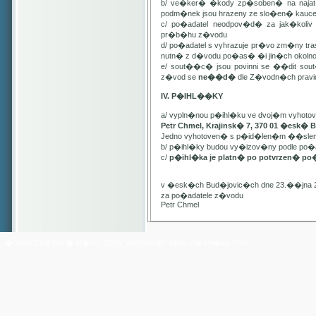
b/ ve�ker� �kody zp�soben� na najat
podm�nek jsou hrazeny ze slo�en� kauc
c/ po�adatel neodpov�d� za jak�kol
pr�b�hu z�vodu
d/ po�adatel s vyhrazuje pr�vo zm�ny t
nutn� z d�vodu po�as� �i jin�ch oko
e/ sout��c� jsou povinni se ��dit sou
z�vod se
ne��d�
dle Z�vodn�ch pravide
IV. P�IHL��KY
a/ vypln�nou p�ihl�ku ve dvoj�m vyhot
Petr Chmel, Krajinsk� 7, 370 01 �esk� 
Jedno vyhotoven� s p�id�len�m ��slem
b/ p�ihl�ky budou vy�izov�ny podle p
c/
p�ihl�ka je platn� po potvrzen� po
v �esk�ch Bud�jovic�ch dne 23.��jna 
za po�adatele z�vodu
Petr Chmel
� Yach Club Star� M�sto. 2006, WebDesign:
RNDr. Filip Pe�ek, PhD.