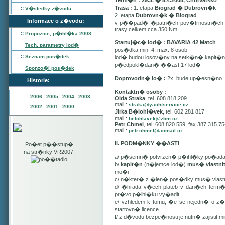
Term�n : 29.3. � 5.4.2008, Chorvatsko
Trasa :
1. etapa
Biograd � Dubrovn�k
::
V�sledky z�vodu
2. etapa
Dubrovn�k � Biograd
Informace o z�vodu:
v p��pad� �patn�ch pov�trnostn�ch p
trasy celkem cca 350 Nm
::
Propozice, p�ihl�ka
2008
Startuj�c� lod� : BAVARIA 42 Match
::
Tech. parametry lod�
pos�dka min. 4, max. 8 osob
::
Seznam pos�dek
lod� budou losov�ny na setk�n� kapit�
p�edpokl�dan� ��ast 17 lod�
::
Sponzo�i pos�dek
Doprovodn� lo� :
2x, bude up�esn�no
Historie:
Kontaktn� osoby :
2006
2005
2004
2003
Olda Straka
, tel. 608 818 209
mail :
straka@yachtservice.cz
2002
2001
2000
Jirka B�lohl�vek
, tel. 602 281 817
mail :
belohlavek@zbm.cz
Petr Chmel
, tel. 608 820 559, fax 387 315 7
mail :
petr.chmel@acmail.cz
II. PODM�NKY ��ASTI
Po�et p��stup�
na str�nky VR2007:
a/ p�semn� potvrzen� p�ihl�ky po�ada
b/
kapit�n
(n�jemce lod�)
mus� vlastn
mo�i
c/ n�kter� z �len� pos�dky mus� vla
d/ �hrada v�ech plateb v dan�ch term
pr�vo p�ihl�ku vy�adit
e/ vzhledem k tomu, �e se nejedn� o 
startovn� licence
f/ z d�vodu bezpe�nosti je nutn� zajistit