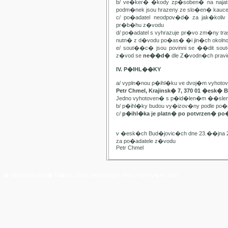
b/ ve�ker� �kody zp�soben� na najat
podm�nek jsou hrazeny ze slo�en� kauc
c/ po�adatel neodpov�d� za jak�kol
pr�b�hu z�vodu
d/ po�adatel s vyhrazuje pr�vo zm�ny t
nutn� z d�vodu po�as� �i jin�ch oko
e/ sout��c� jsou povinni se ��dit sou
z�vod se
ne��d�
dle Z�vodn�ch pravide
IV. P�IHL��KY
a/ vypln�nou p�ihl�ku ve dvoj�m vyhot
Petr Chmel, Krajinsk� 7, 370 01 �esk� 
Jedno vyhotoven� s p�id�len�m ��slem
b/ p�ihl�ky budou vy�izov�ny podle p
c/
p�ihl�ka je platn� po potvrzen� po
v �esk�ch Bud�jovic�ch dne 23.��jna 
za po�adatele z�vodu
Petr Chmel
� Yach Club Star� M�sto. 2006, WebDesign:
RNDr. Filip Pe�ek, PhD.