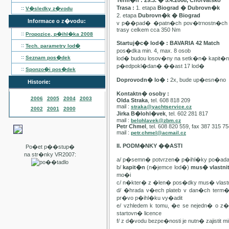
Term�n : 29.3. � 5.4.2008, Chorvatsko
Trasa :
1. etapa
Biograd � Dubrovn�k
::
V�sledky z�vodu
2. etapa
Dubrovn�k � Biograd
Informace o z�vodu:
v p��pad� �patn�ch pov�trnostn�ch p
trasy celkem cca 350 Nm
::
Propozice, p�ihl�ka
2008
Startuj�c� lod� : BAVARIA 42 Match
::
Tech. parametry lod�
pos�dka min. 4, max. 8 osob
::
Seznam pos�dek
lod� budou losov�ny na setk�n� kapit�
p�edpokl�dan� ��ast 17 lod�
::
Sponzo�i pos�dek
Doprovodn� lo� :
2x, bude up�esn�no
Historie:
Kontaktn� osoby :
2006
2005
2004
2003
Olda Straka
, tel. 608 818 209
mail :
straka@yachtservice.cz
2002
2001
2000
Jirka B�lohl�vek
, tel. 602 281 817
mail :
belohlavek@zbm.cz
Petr Chmel
, tel. 608 820 559, fax 387 315 7
mail :
petr.chmel@acmail.cz
II. PODM�NKY ��ASTI
Po�et p��stup�
na str�nky VR2007:
a/ p�semn� potvrzen� p�ihl�ky po�ada
b/
kapit�n
(n�jemce lod�)
mus� vlastn
mo�i
c/ n�kter� z �len� pos�dky mus� vla
d/ �hrada v�ech plateb v dan�ch term
pr�vo p�ihl�ku vy�adit
e/ vzhledem k tomu, �e se nejedn� o 
startovn� licence
f/ z d�vodu bezpe�nosti je nutn� zajistit