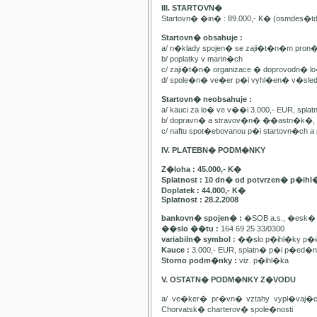
III. STARTOVN�
Startovn� �in� : 89.000,- K� (osmdes�t
Startovn� obsahuje :
a/ n�klady spojen� se zaji�t�n�m pron
b/ poplatky v marin�ch
c/ zaji�t�n� organizace � doprovodn� lo�
d/ spole�n� ve�er p�i vyhl�en� v�sle
Startovn� neobsahuje :
a/ kauci za lo� ve v��i 3.000,- EUR, spl
b/ dopravn� a stravov�n� ��astn�k�, pa
c/ naftu spot�ebovanou p�i startovn�ch
IV. PLATEBN� PODM�NKY
Z�loha : 45.000,- K�
Splatnost : 10 dn� od potvrzen� p�ihl
Doplatek : 44.000,- K�
Splatnost : 28.2.2008
bankovn� spojen� :
�SOB a.s., �esk� 
��slo ��tu :
164 69 25 33/0300
variabiln� symbol :
��slo p�ihl�ky p�id
Kauce :
3.000,- EUR, splatn� p�i p�ed�n�
Storno podm�nky :
viz. p�ihl�ka
V. OSTATN� PODM�NKY Z�VODU
a/ ve�ker� pr�vn� vztahy vypl�vaj�
Chorvatsk� charterov� spole�nosti