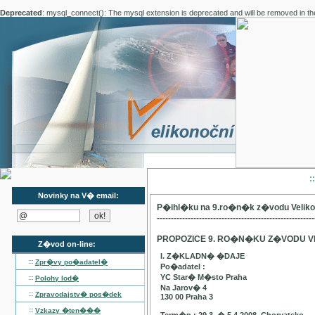
Deprecated
: mysql_connect(): The mysql extension is deprecated and will be removed in th
:
Novinky na V� email:
P�ihl�ku na 9.ro�n�k z�vodu Velik
--------------------------------------------------------
PROPOZICE 9. RO�N�KU Z�VODU V
Z�vod on-line:
I. Z�KLADN� �DAJE
::
Zpr�vy po�adatel�
Po�adatel :
YC Star� M�sto Praha
::
Polohy lod�
Na Jarov� 4
::
Zpravodajstv� pos�dek
130 00 Praha 3
::
Vzkazy �ten���