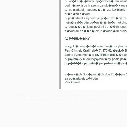
b/ ve�ker� �kody zp�soben� na najat
podm�nek jsou hrazeny ze slo�en� kauc
c/ po�adatel neodpov�d� za jak�kol
pr�b�hu z�vodu
d/ po�adatel s vyhrazuje pr�vo zm�ny t
nutn� z d�vodu po�as� �i jin�ch oko
e/ sout��c� jsou povinni se ��dit sou
z�vod se
ne��d�
dle Z�vodn�ch pravide
IV. P�IHL��KY
a/ vypln�nou p�ihl�ku ve dvoj�m vyhot
Petr Chmel, Krajinsk� 7, 370 01 �esk� 
Jedno vyhotoven� s p�id�len�m ��slem
b/ p�ihl�ky budou vy�izov�ny podle p
c/
p�ihl�ka je platn� po potvrzen� po
v �esk�ch Bud�jovic�ch dne 23.��jna 
za po�adatele z�vodu
Petr Chmel
� Yach Club Star� M�sto. 2006, WebDesign:
RNDr. Filip Pe�ek, PhD.