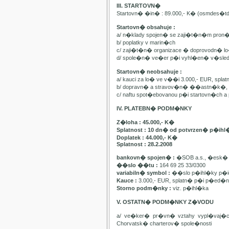
III. STARTOVN�
Startovn� �in� : 89.000,- K� (osmdes�t
Startovn� obsahuje :
a/ n�klady spojen� se zaji�t�n�m pron
b/ poplatky v marin�ch
c/ zaji�t�n� organizace � doprovodn� lo�
d/ spole�n� ve�er p�i vyhl�en� v�sle
Startovn� neobsahuje :
a/ kauci za lo� ve v��i 3.000,- EUR, spl
b/ dopravn� a stravov�n� ��astn�k�, pa
c/ naftu spot�ebovanou p�i startovn�ch
IV. PLATEBN� PODM�NKY
Z�loha : 45.000,- K�
Splatnost : 10 dn� od potvrzen� p�ihl
Doplatek : 44.000,- K�
Splatnost : 28.2.2008
bankovn� spojen� :
�SOB a.s., �esk� 
��slo ��tu :
164 69 25 33/0300
variabiln� symbol :
��slo p�ihl�ky p�id
Kauce :
3.000,- EUR, splatn� p�i p�ed�n�
Storno podm�nky :
viz. p�ihl�ka
V. OSTATN� PODM�NKY Z�VODU
a/ ve�ker� pr�vn� vztahy vypl�vaj�
Chorvatsk� charterov� spole�nosti