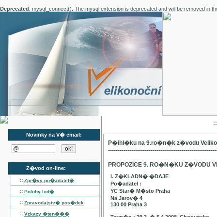
Deprecated
: mysql_connect(): The mysql extension is deprecated and will be removed in th
:
Novinky na V� email:
P�ihl�ku na 9.ro�n�k z�vodu Velik
--------------------------------------------------------
PROPOZICE 9. RO�N�KU Z�VODU V
Z�vod on-line:
I. Z�KLADN� �DAJE
::
Zpr�vy po�adatel�
Po�adatel :
YC Star� M�sto Praha
::
Polohy lod�
Na Jarov� 4
::
Zpravodajstv� pos�dek
130 00 Praha 3
::
Vzkazy �ten���