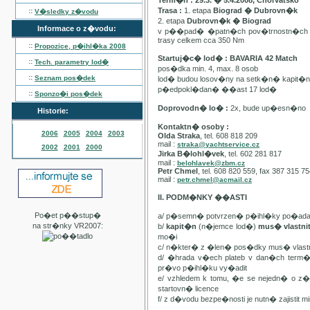
Term�n : 29.3. � 5.4.2008, Chorvatsko
Trasa :
1. etapa
Biograd � Dubrovn�k
::
V�sledky z�vodu
2. etapa
Dubrovn�k � Biograd
Informace o z�vodu:
v p��pad� �patn�ch pov�trnostn�ch p
trasy celkem cca 350 Nm
::
Propozice, p�ihl�ka
2008
Startuj�c� lod� : BAVARIA 42 Match
::
Tech. parametry lod�
pos�dka min. 4, max. 8 osob
::
Seznam pos�dek
lod� budou losov�ny na setk�n� kapit�
p�edpokl�dan� ��ast 17 lod�
::
Sponzo�i pos�dek
Doprovodn� lo� :
2x, bude up�esn�no
Historie:
Kontaktn� osoby :
2006
2005
2004
2003
Olda Straka
, tel. 608 818 209
mail :
straka@yachtservice.cz
2002
2001
2000
Jirka B�lohl�vek
, tel. 602 281 817
mail :
belohlavek@zbm.cz
Petr Chmel
, tel. 608 820 559, fax 387 315 7
mail :
petr.chmel@acmail.cz
II. PODM�NKY ��ASTI
Po�et p��stup�
a/ p�semn� potvrzen� p�ihl�ky po�ada
na str�nky VR2007:
b/
kapit�n
(n�jemce lod�)
mus� vlastn
mo�i
c/ n�kter� z �len� pos�dky mus� vla
d/ �hrada v�ech plateb v dan�ch term
pr�vo p�ihl�ku vy�adit
e/ vzhledem k tomu, �e se nejedn� o 
startovn� licence
f/ z d�vodu bezpe�nosti je nutn� zajistit