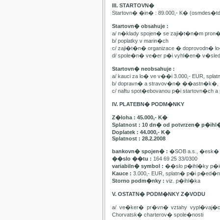
III. STARTOVN�
Startovn� �in� : 89.000,- K� (osmdes�t
Startovn� obsahuje :
a/ n�klady spojen� se zaji�t�n�m pron
b/ poplatky v marin�ch
c/ zaji�t�n� organizace � doprovodn� lo�
d/ spole�n� ve�er p�i vyhl�en� v�sle
Startovn� neobsahuje :
a/ kauci za lo� ve v��i 3.000,- EUR, spl
b/ dopravn� a stravov�n� ��astn�k�, pa
c/ naftu spot�ebovanou p�i startovn�ch
IV. PLATEBN� PODM�NKY
Z�loha : 45.000,- K�
Splatnost : 10 dn� od potvrzen� p�ihl
Doplatek : 44.000,- K�
Splatnost : 28.2.2008
bankovn� spojen� :
�SOB a.s., �esk� 
��slo ��tu :
164 69 25 33/0300
variabiln� symbol :
��slo p�ihl�ky p�id
Kauce :
3.000,- EUR, splatn� p�i p�ed�n�
Storno podm�nky :
viz. p�ihl�ka
V. OSTATN� PODM�NKY Z�VODU
a/ ve�ker� pr�vn� vztahy vypl�vaj�
Chorvatsk� charterov� spole�nosti