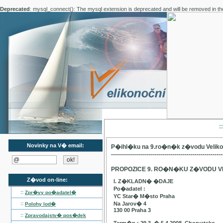
Deprecated
: mysql_connect(): The mysql extension is deprecated and will be removed in th
:
Novinky na V� email:
P�ihl�ku na 9.ro�n�k z�vodu Velik
--------------------------------------------------------
PROPOZICE 9. RO�N�KU Z�VODU V
Z�vod on-line:
I. Z�KLADN� �DAJE
Po�adatel :
::
Zpr�vy po�adatel�
YC Star� M�sto Praha
::
Na Jarov� 4
Polohy lod�
130 00 Praha 3
::
Zpravodajstv� pos�dek