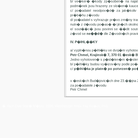
b/ ve�ker� �kody zp�soben� na najat
podm�nek jsou hrazeny ze slo�en� kauc
c/ po�adatel neodpov�d� za jak�kol
pr�b�hu z�vodu
d/ po�adatel s vyhrazuje pr�vo zm�ny t
nutn� z d�vodu po�as� �i jin�ch oko
e/ sout��c� jsou povinni se ��dit sou
z�vod se
ne��d�
dle Z�vodn�ch pravide
IV. P�IHL��KY
a/ vypln�nou p�ihl�ku ve dvoj�m vyhot
Petr Chmel, Krajinsk� 7, 370 01 �esk� 
Jedno vyhotoven� s p�id�len�m ��slem
b/ p�ihl�ky budou vy�izov�ny podle p
c/
p�ihl�ka je platn� po potvrzen� po
v �esk�ch Bud�jovic�ch dne 23.��jna 
za po�adatele z�vodu
Petr Chmel
� Yach Club Star� M�sto. 2006, WebDesign:
RNDr. Filip Pe�ek, PhD.