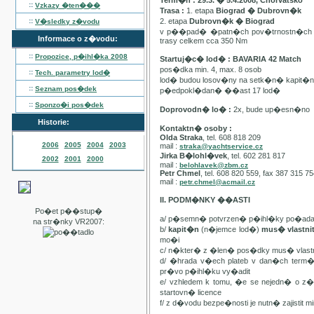
Term�n : 29.3. � 5.4.2008, Chorvatsko
::
Vzkazy �ten���
Trasa :
1. etapa
Biograd � Dubrovn�k
::
2. etapa
Dubrovn�k � Biograd
V�sledky z�vodu
v p��pad� �patn�ch pov�trnostn�ch p
Informace o z�vodu:
trasy celkem cca 350 Nm
::
Propozice, p�ihl�ka
2008
Startuj�c� lod� : BAVARIA 42 Match
pos�dka min. 4, max. 8 osob
::
Tech. parametry lod�
lod� budou losov�ny na setk�n� kapit�
::
Seznam pos�dek
p�edpokl�dan� ��ast 17 lod�
::
Sponzo�i pos�dek
Doprovodn� lo� :
2x, bude up�esn�no
Historie:
Kontaktn� osoby :
Olda Straka
, tel. 608 818 209
2006
2005
2004
2003
mail :
straka@yachtservice.cz
Jirka B�lohl�vek
, tel. 602 281 817
2002
2001
2000
mail :
belohlavek@zbm.cz
Petr Chmel
, tel. 608 820 559, fax 387 315 7
mail :
petr.chmel@acmail.cz
II. PODM�NKY ��ASTI
Po�et p��stup�
a/ p�semn� potvrzen� p�ihl�ky po�ada
na str�nky VR2007:
b/
kapit�n
(n�jemce lod�)
mus� vlastn
mo�i
c/ n�kter� z �len� pos�dky mus� vla
d/ �hrada v�ech plateb v dan�ch term
pr�vo p�ihl�ku vy�adit
e/ vzhledem k tomu, �e se nejedn� o 
startovn� licence
f/ z d�vodu bezpe�nosti je nutn� zajistit