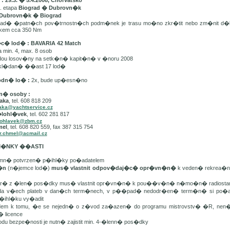
 29.3. � 5.4.2008, Chorvatsko
. etapa
Biograd � Dubrovn�k
Dubrovn�k � Biograd
d� �patn�ch pov�trnostn�ch podm�nek je trasu mo�no zkr�tit nebo zm�nit d�
lkem cca 350 Nm
�c� lod� : BAVARIA 42 Match
min. 4, max. 8 osob
dou losov�ny na setk�n� kapit�n� v �noru 2008
kl�dan� ��ast 17 lod�
odn� lo� :
2x, bude up�esn�no
n� osoby :
aka
, tel. 608 818 209
aka@yachtservice.cz
�lohl�vek
, tel. 602 281 817
lohlavek@zbm.cz
mel
, tel. 608 820 559, fax 387 315 754
r.chmel@acmail.cz
DM�NKY ��ASTI
mn� potvrzen� p�ihl�ky po�adatelem
t�n
(n�jemce lod�)
mus� vlastnit odpov�daj�c� opr�vn�n�
k veden� rekrea�n�
er� z �len� pos�dky mus� vlastnit opr�vn�n� k pou��v�n� n�mo�n� radiostan
da v�ech plateb v dan�ch term�nech, v p��pad� nedodr�en� term�n� si po�ada
�ihl�ku vy�adit
edem k tomu, �e se nejedn� o z�vod za�azen� do programu mistrovstv� �R, ne
� licence
odu bezpe�nosti je nutn� zajistit min. 4-�lenn� pos�dky