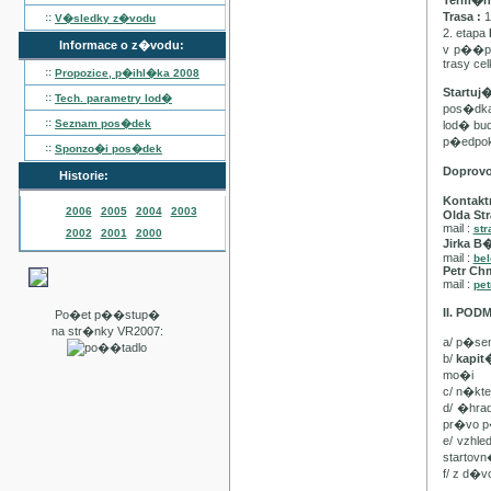
Term�n :
Trasa :
1
::
V�sledky z�vodu
2. etapa
Informace o z�vodu:
v p��pa
trasy ce
::
Propozice, p�ihl�ka
2008
Startuj
::
Tech. parametry lod�
pos�dka 
::
Seznam pos�dek
lod� bu
p�edpo
::
Sponzo�i pos�dek
Doprov
Historie:
Kontakt
2006
2005
2004
2003
Olda Str
mail :
str
2002
2001
2000
Jirka B
mail :
be
Petr Ch
mail :
pet
II. PO
Po�et p��stup�
na str�nky VR2007:
a/ p�se
b/
kapi
mo�i
c/ n�kt
d/ �hra
pr�vo p
e/ vzhl
startovn
f/ z d�v