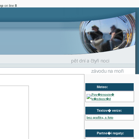
hp
on line
8
Meteo:
Pov�trnostn�
p�edpov�d
Textov� verze:
bez grafiky, s foto
Partne�i regaty: