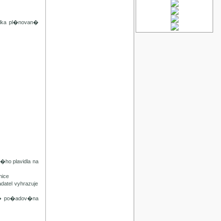
lka pl�novan�
ho plavidla na
ice
tel vyhrazuje
n� po�adov�na