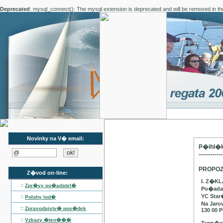
Deprecated
: mysql_connect(): The mysql extension is deprecated and will be removed in th
Novinky na V� email:
P�ihl�k
------------
PROPOZ
Z�vod on-line:
I. Z�K
::
Zpr�vy po�adatel�
Po�adat
YC Star
::
Polohy lod�
Na Jaro
::
Zpravodajstv� pos�dek
130 00 P
::
Vzkazy �ten���