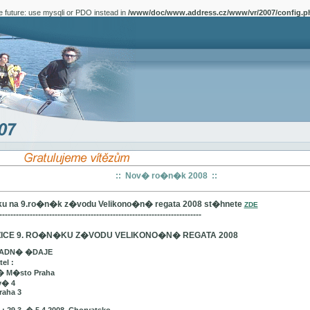
e future: use mysqli or PDO instead in
/www/doc/www.address.cz/www/vr/2007/config.p
:: Nov� ro�n�k 2008 ::
u na 9.ro�n�k z�vodu Velikono�n� regata 2008 st�hnete
ZDE
-------------------------------------------------------------------------
ICE 9. RO�N�KU Z�VODU VELIKONO�N� REGATA 2008
LADN� �DAJE
el :
� M�sto Praha
v� 4
raha 3