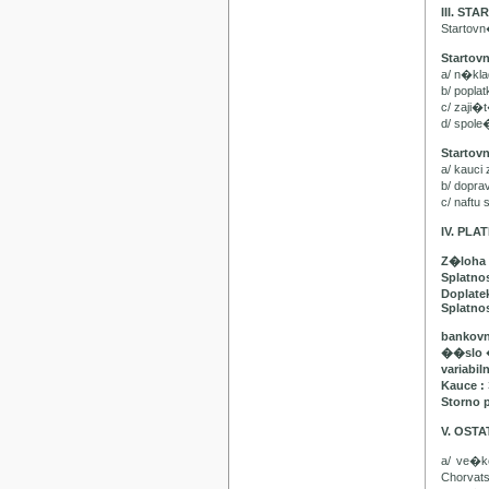
III. ST
Startov
Startov
a/ n�kl
b/ popla
c/ zaji�
d/ spol
Startov
a/ kauci
b/ dopr
c/ naft
IV. PL
Z�loha 
Splatno
Doplatek
Splatnos
bankovn
��slo 
variabil
Kauce :
Storno 
V. OST
a/ ve�
Chorvat