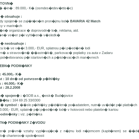
ARTOVN�
n� �in� : 89.000,- K� (osmdes�tdev�ttis�c)
n� obsahuje :
ady spojen� se zaji�t�n�m pron�jmu lod�
BAVARIA 42 Match
tky v marin�ch
t�n� organizace � doprovodn� lo�, reklama, atd.
e�n� ve�er p�i vyhl�en� v�sledk�
n� neobsahuje :
 za lo� ve v��i 3.000,- EUR, splatnou p�i p�ed�n� lodi
avn� a stravov�n� ��astn�k�, parkovac� poplatky za auta v Zadaru
u spot�ebovanou p�i startovn�ch a p�ist�vac�ch man�vrech
ATEBN� PODM�NKY
: 45.000,- K�
st : 10 dn� od potvrzen� p�ihl�ky
 : 44.000,- K�
t : 28.2.2008
� spojen� :
�SOB a.s., �esk� Bud�jovice
��tu :
164 69 25 33/0300
n� symbol :
��slo p�ihl�ky p�id�len� po�adatelem, nutn� uv�d�t p�i platb�ch
3.000,- EUR, splatn� p�i p�ed�n� lod� v hotovosti nebo platebn� kartou
podm�nky :
viz. p�ihl�ka
ATN� PODM�NKY Z�VODU
ker� pr�vn� vztahy vypl�vaj�c� z n�jmu lodi n�jemcem (kapit�nem) se ��
sk� charterov� spole�nosti