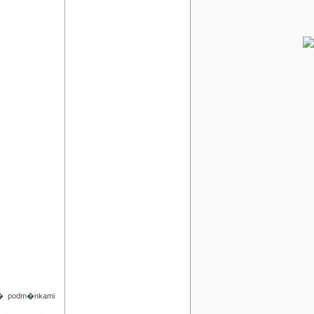
d� podm�nkami