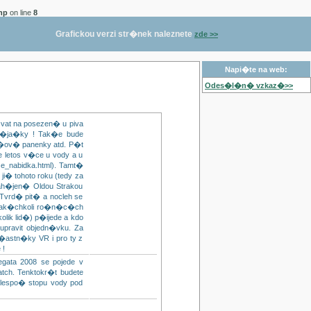
hp
on line
8
Grafickou verzi str�nek naleznete
zde >>
Napi�te na web:
Odes�l�n� vzkaz�>>
vat na posezen� u piva
b�ja�ky ! Tak�e bude
p�ov� panenky atd. P�t
 letos v�ce u vody a u
se_nabidka.html). Tamt�
i� tohoto roku (tedy za
ah�jen� Oldou Strakou
Tvrd� pit� a nocleh se
jak�chkoli ro�n�c�ch
olik lid�) p�ijede a kdo
ravit objedn�vku. Za
�astn�ky VR i pro ty z
 !
ata 2008 se pojede v
atch. Tenktokr�t budete
 alespo� stopu vody pod