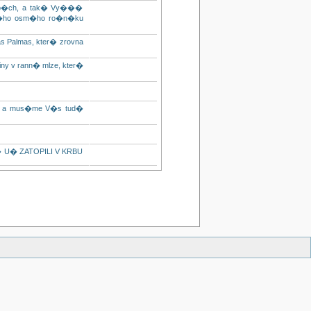
ap�ch, a tak� Vy���
el�ho osm�ho ro�n�ku
s Palmas, kter� zrovna
iny v rann� mlze, kter�
ry a mus�me V�s tud�
n� U� ZATOPILI V KRBU