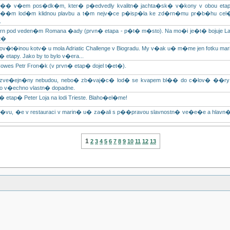
� v�em pos�dk�m, kter� p�edvedly kvalitn� jachta�sk� v�kony v obou et
na��m lod�m klidnou plavbu a t�m nejv�ce p�isp�la ke zd�rn�mu pr�b�hu c
.
orn pod veden�m Romana �ady (prvn� etapa - p�t� m�sto). Na mo�i je�t� bojuje La
t�
pov�t�inou kotv� u mola Adriatic Challenge v Biogradu. My v�ak u� m�me jen fotku mar
 etapy. Jako by to bylo v�era...
Cowes Petr Fron�k (v prvn� etap� dojel t�et�).
ji� zve�ejn�ny nebudou, nebo� zb�vaj�c� lod� se kvapem bl�� do c�lov� ��
to v�echno vlastn� dopadne.
 etap� Peter Loja na lodi Trieste. Blaho�el�me!
r�vu, �e v restauraci v marin� u� za�ali s p��pravou slavnostn� ve�e�e a hlav
1
2
3
4
5
6
7
8
9
10
11
12
13