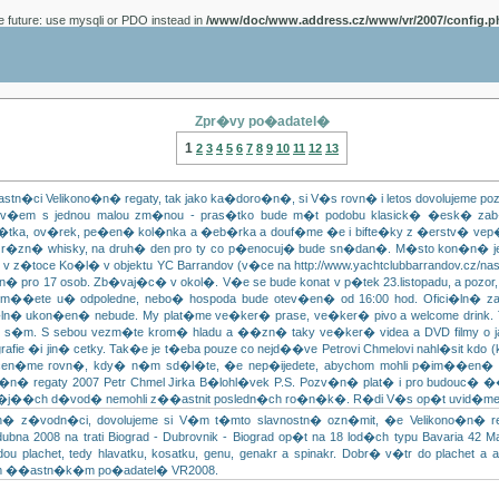
e future: use mysqli or PDO instead in
/www/doc/www.address.cz/www/vr/2007/config.p
Zpr�vy po�adatel�
1
2
3
4
5
6
7
8
9
10
11
12
13
ci Velikono�n� regaty, tak jako ka�doro�n�, si V�s rovn� i letos dovolujeme poz
 ov�em s jednou malou zm�nou - pras�tko bude m�t podobu klasick� �esk� za
 jel�tka, ov�rek, pe�en� kol�nka a �eb�rka a douf�me �e i bifte�ky z �erstv� ve
 a r�zn� whisky, na druh� den pro ty co p�enocuj� bude sn�dan�. M�sto kon�n� je
u, v z�toce Ko�l� v objektu YC Barrandov (v�ce na http://www.yachtclubbarrandov.cz/na
�n� pro 17 osob. Zb�vaj�c� v okol�. V�e se bude konat v p�tek 23.listopadu, a pozor, j
 m��ete u� odpoledne, nebo� hospoda bude otev�en� od 16:00 hod. Ofici�ln� z
i�ln� ukon�en� nebude. My plat�me ve�ker� prase, ve�ker� pivo a welcome drink. 
�m. S sebou vezm�te krom� hladu a ��zn� taky ve�ker� videa a DVD filmy o 
rafie �i jin� cetky. Tak�e je t�eba pouze co nejd��ve Petrovi Chmelovi nahl�sit kdo (k
cen�me rovn�, kdy� n�m sd�l�te, �e nep�ijedete, abychom mohli p�im��en� up
no�n� regaty 2007 Petr Chmel Jirka B�lohl�vek P.S. Pozv�n� plat� i pro budouc� �
�j��ch d�vod� nemohli z��astnit posledn�ch ro�n�k�. R�di V�s op�t uvid�me
�vodn�ci, dovolujeme si V�m t�mto slavnostn� ozn�mit, �e Velikono�n� reg
bna 2008 na trati Biograd - Dubrovnik - Biograd op�t na 18 lod�ch typu Bavaria 42 M
dou plachet, tedy hlavatku, kosatku, genu, genakr a spinakr. Dobr� v�tr do plachet a
 ��astn�k�m po�adatel� VR2008.