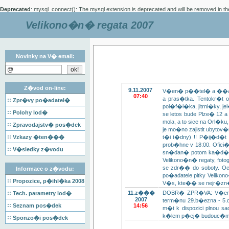
Deprecated
: mysql_connect(): The mysql extension is deprecated and will be removed in th
Velikono�n� regata 2007
Novinky na V� email:
Z�vod on-line:
9.11.2007
V�en� p��tel� a ��astn�
07:40
a pras�tka. Tentokr�t
::
Zpr�vy po�adatel�
pol�f�i�ka, jitrni�ky,
::
Polohy lod�
se letos bude Plze� 12
mola, a to sice na Orl�k
::
Zpravodajstv� pos�dek
je mo�no zajistit ubytov
::
Vzkazy �ten���
t�i t�dny) !! P�ij�d�t
prob�hne v 18:00. Ofic
::
V�sledky z�vodu
sn�dan� potom ka�d� s
Velikono�n� regaty, fotog
se zdr�� do soboty. O
Informace o z�vodu:
po�adatele pitky Veliko
::
Propozice, p�ihl�ka
2008
V�s, kte�� se nejr�zn
::
11.z���
DOBR� ZPR�VA: V�en� z
Tech. parametry lod�
2007
term�nu 29.b�ezna - 5.du
::
Seznam pos�dek
14:56
m�t k dispozici plnou sa
k�lem p�ej� budouc�m
::
Sponzo�i pos�dek