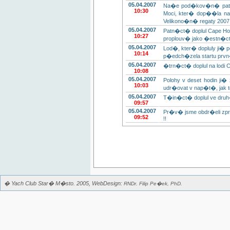
05.04.2007
Na�e pod�kov�n� pat�
10:30
Moci, kter� dop��la 
Velikono�n� regaty 2007
05.04.2007
Patn�ct� doplul Cape H
10:27
proplouv� jako �estn�c
05.04.2007
Lod�, kter� dopluly ji� 
10:14
p�edch�zela startu prvn�
05.04.2007
�trn�ct� doplul na lodi 
10:08
05.04.2007
Polohy v deset hodin 
10:03
udr�ovat v nap�t�, jak 
05.04.2007
T�in�ct� doplul ve druh�
09:57
05.04.2007
Pr�v� jsme obdr�eli zp
09:52
!!
� Yach Club Star� M�sto. 2005, WebDesign:
RNDr. Filip Pe�ek, PhD.