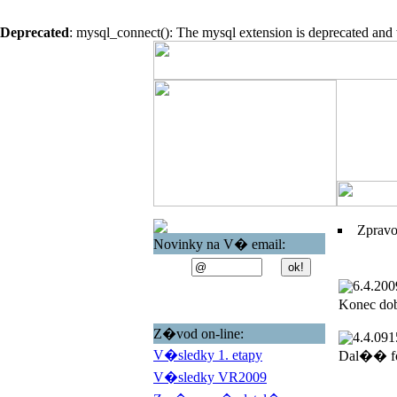
Deprecated
: mysql_connect(): The mysql extension is deprecated and 
Zprav
Novinky na V� email:
6.4.200
Konec do
Z�vod on-line:
4.4.09
1
V�sledky 1. etapy
Dal�� fo
V�sledky VR2009