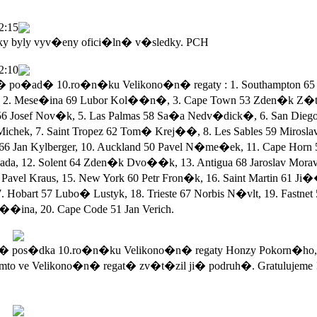
2:15
ky byly vyv�eny ofici�ln� v�sledky. PCH
2:10
po�ad� 10.ro�n�ku Velikono�n� regaty : 1. Southampton 65 
 2. Mese�ina 69 Lubor Kol��n�, 3. Cape Town 53 Zden�k Z�ta
56 Josef Nov�k, 5. Las Palmas 58 Sa�a Nedv�dick�, 6. San Dieg
Michek, 7. Saint Tropez 62 Tom� Krej��, 8. Les Sables 59 Mirosla
 66 Jan Kylberger, 10. Auckland 50 Pavel N�me�ek, 11. Cape Horn 
a, 12. Solent 64 Zden�k Dvo��k, 13. Antigua 68 Jaroslav Morav
Pavel Kraus, 15. New York 60 Petr Fron�k, 16. Saint Martin 61 Ji
. Hobart 57 Lubo� Lustyk, 18. Trieste 67 Norbis N�vlt, 19. Fastnet
��ina, 20. Cape Code 51 Jan Verich.
 pos�dka 10.ro�n�ku Velikono�n� regaty Honzy Pokorn�ho,
mto ve Velikono�n� regat� zv�t�zil ji� podruh�. Gratulujeme 