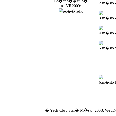
Po�et p��stup�
2.m�sto 
na VR2009:
3.m�sto 
4.m�sto -
5.m�sto 
6.m�sto M
� Yach Club Star� M�sto. 2008, WebD