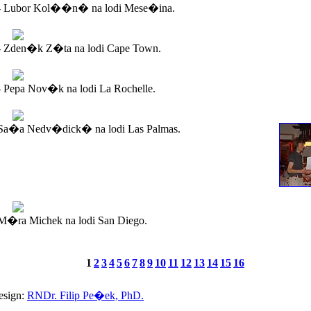
- Lubor Kol��n� na lodi Mese�ina.
- Zden�k Z�ta na lodi Cape Town.
 Pepa Nov�k na lodi La Rochelle.
Sa�a Nedv�dick� na lodi Las Palmas.
�ra Michek na lodi San Diego.
1
2
3
4
5
6
7
8
9
10
11
12
13
14
15
16
esign:
RNDr. Filip Pe�ek, PhD.