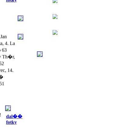
Jan
, 4. La
o 63
v Th�r,
52
ec, 14.
��
 51
!
dal��
fotky