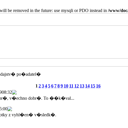
will be removed in the future: use mysqli or PDO instead in
/www/doc/
odajstv� po�adatel�
1
2
3
4
5
6
7
8
9
10
11
12
13
14
15
16
9
08:32
br�, v�echno dobr�. To ��k�val...
5:00
tky z vyhl�en� v�sledk�.