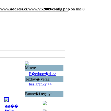
www.address.cz/www/vr/2009/config.php
on line
8
Meteo:
P�edpov�d >>
Textov� verze:
bez grafiky >>
Partne�i regaty:
dal��
fotky