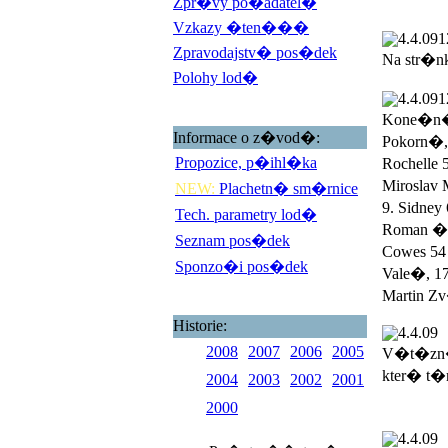
Zpr�vy po�adatel�
Vzkazy �ten���
4.4.09
1
Zpravodajstv� pos�dek
Na str�n
Polohy lod�
4.4.09
1
Kone�n� 
Informace o z�vod�:
Pokorn�,
Propozice, p�ihl�ka
Rochelle 
Miroslav 
NEW:
Plachetn� sm�rnice
9. Sidney
Tech. parametry lod�
Roman �ad
Seznam pos�dek
Cowes 54 
Sponzo�i pos�dek
Vale�, 17
Martin Zv
Historie:
4.4.09
2008
2007
2006
2005
V�t�zn�
kter� t�
2004
2003
2002
2001
2000
4.4.09