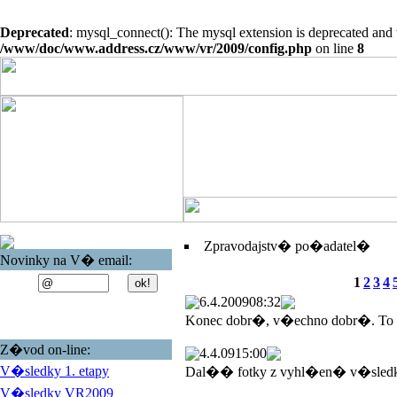
Deprecated
: mysql_connect(): The mysql extension is deprecated and 
/www/doc/www.address.cz/www/vr/2009/config.php
on line
8
Zpravodajstv� po�adatel�
Novinky na V� email:
1
2
3
4
6.4.2009
08:32
Konec dobr�, v�echno dobr�. To
Z�vod on-line:
4.4.09
15:00
V�sledky 1. etapy
Dal�� fotky z vyhl�en� v�sled
V�sledky VR2009