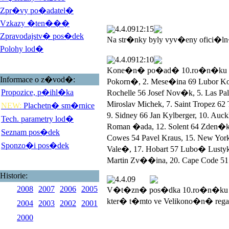
Zpr�vy po�adatel�
Vzkazy �ten���
4.4.09
12:15
Zpravodajstv� pos�dek
Na str�nky byly vyv�eny ofici�l
Polohy lod�
4.4.09
12:10
Kone�n� po�ad� 10.ro�n�ku Veli
Informace o z�vod�:
Pokorn�, 2. Mese�ina 69 Lubor 
Propozice, p�ihl�ka
Rochelle 56 Josef Nov�k, 5. Las 
Miroslav Michek, 7. Saint Tropez 
NEW:
Plachetn� sm�rnice
9. Sidney 66 Jan Kylberger, 10. Au
Tech. parametry lod�
Roman �ada, 12. Solent 64 Zden�k
Seznam pos�dek
Cowes 54 Pavel Kraus, 15. New York
Sponzo�i pos�dek
Vale�, 17. Hobart 57 Lubo� Lustyk, 
Martin Zv��ina, 20. Cape Code 51 
Historie:
4.4.09
2008
2007
2006
2005
V�t�zn� pos�dka 10.ro�n�ku V
kter� t�mto ve Velikono�n� rega
2004
2003
2002
2001
2000