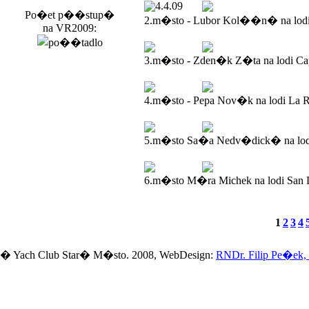
4.4.09
Po�et p��stup�
2.m�sto - Lubor Kol��n� na lod
na VR2009:
3.m�sto - Zden�k Z�ta na lodi Ca
4.m�sto - Pepa Nov�k na lodi La R
5.m�sto Sa�a Nedv�dick� na lodi
6.m�sto M�ra Michek na lodi San 
1
2
3
4
� Yach Club Star� M�sto. 2008, WebDesign:
RNDr. Filip Pe�ek,