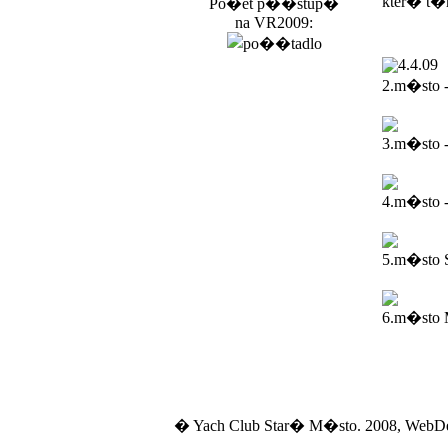
kter� t�
Po�et p��stup�
na VR2009:
4.4.09
2.m�sto 
3.m�sto 
4.m�sto -
5.m�sto 
6.m�sto M
� Yach Club Star� M�sto. 2008, WebD