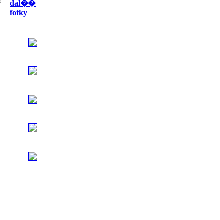
!
dal��
fotky