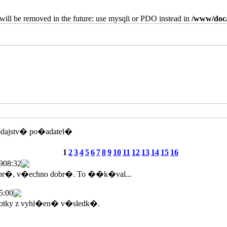
will be removed in the future: use mysqli or PDO instead in
/www/doc/
odajstv� po�adatel�
1
2
3
4
5
6
7
8
9
10
11
12
13
14
15
16
9
08:32
br�, v�echno dobr�. To ��k�val...
5:00
tky z vyhl�en� v�sledk�.