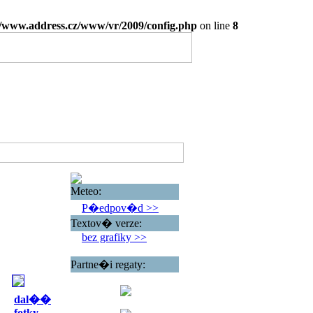
www.address.cz/www/vr/2009/config.php
on line
8
Meteo:
P�edpov�d >>
Textov� verze:
bez grafiky >>
Partne�i regaty:
dal��
fotky