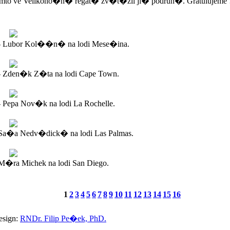
mto ve Velikono�n� regat� zv�t�zil ji� podruh�. Gratulujeme 
- Lubor Kol��n� na lodi Mese�ina.
- Zden�k Z�ta na lodi Cape Town.
 Pepa Nov�k na lodi La Rochelle.
Sa�a Nedv�dick� na lodi Las Palmas.
�ra Michek na lodi San Diego.
1
2
3
4
5
6
7
8
9
10
11
12
13
14
15
16
esign:
RNDr. Filip Pe�ek, PhD.