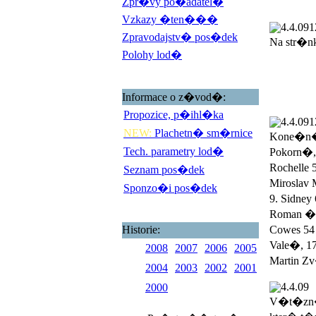
Zpr�vy po�adatel�
Vzkazy �ten���
4.4.09
1
Zpravodajstv� pos�dek
Na str�n
Polohy lod�
Informace o z�vod�:
Propozice, p�ihl�ka
4.4.09
1
NEW:
Plachetn� sm�rnice
Kone�n� 
Tech. parametry lod�
Pokorn�,
Rochelle 
Seznam pos�dek
Miroslav 
Sponzo�i pos�dek
9. Sidney
Roman �ad
Historie:
Cowes 54 
Vale�, 17
2008
2007
2006
2005
Martin Zv
2004
2003
2002
2001
4.4.09
2000
V�t�zn�