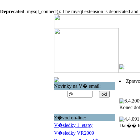
Deprecated
: mysql_connect(): The mysql extension is deprecated and 
Zprav
Novinky na V� email:
6.4.200
Konec do
Z�vod on-line:
4.4.09
1
V�sledky 1. etapy
Dal�� fo
V�sledky VR2009