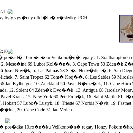
2:15
ky byly vyv�eny ofici�ln� v�sledky. PCH
2:10
po�ad� 10.ro�n�ku Velikono�n� regaty : 1. Southampton 65 
 2. Mese�ina 69 Lubor Kol��n�, 3. Cape Town 53 Zden�k Z�ta
56 Josef Nov�k, 5. Las Palmas 58 Sa�a Nedv�dick�, 6. San Dieg
Michek, 7. Saint Tropez 62 Tom� Krej��, 8. Les Sables 59 Mirosla
 66 Jan Kylberger, 10. Auckland 50 Pavel N�me�ek, 11. Cape Horn 
a, 12. Solent 64 Zden�k Dvo��k, 13. Antigua 68 Jaroslav Morav
Pavel Kraus, 15. New York 60 Petr Fron�k, 16. Saint Martin 61 Ji
. Hobart 57 Lubo� Lustyk, 18. Trieste 67 Norbis N�vlt, 19. Fastnet
��ina, 20. Cape Code 51 Jan Verich.
 pos�dka 10.ro�n�ku Velikono�n� regaty Honzy Pokorn�ho,