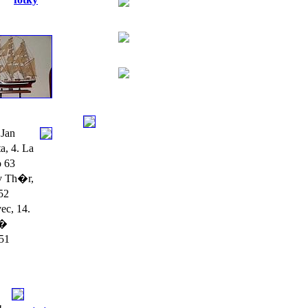
Jan
, 4. La
o 63
v Th�r,
52
ec, 14.
��
 51