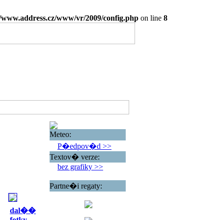
www.address.cz/www/vr/2009/config.php
on line
8
Meteo:
P�edpov�d >>
Textov� verze:
bez grafiky >>
Partne�i regaty:
dal��
fotky