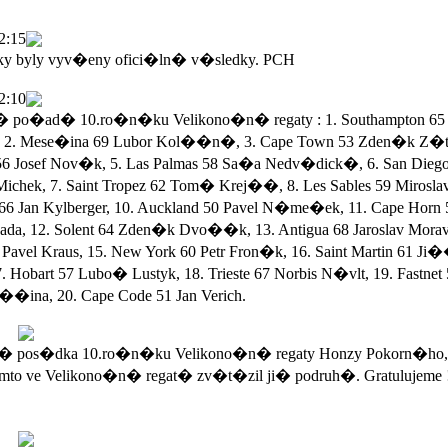
2:15
ky byly vyv�eny ofici�ln� v�sledky. PCH
2:10
po�ad� 10.ro�n�ku Velikono�n� regaty : 1. Southampton 65 
 2. Mese�ina 69 Lubor Kol��n�, 3. Cape Town 53 Zden�k Z�ta
56 Josef Nov�k, 5. Las Palmas 58 Sa�a Nedv�dick�, 6. San Dieg
Michek, 7. Saint Tropez 62 Tom� Krej��, 8. Les Sables 59 Mirosla
 66 Jan Kylberger, 10. Auckland 50 Pavel N�me�ek, 11. Cape Horn 
a, 12. Solent 64 Zden�k Dvo��k, 13. Antigua 68 Jaroslav Morav
Pavel Kraus, 15. New York 60 Petr Fron�k, 16. Saint Martin 61 Ji
. Hobart 57 Lubo� Lustyk, 18. Trieste 67 Norbis N�vlt, 19. Fastnet
��ina, 20. Cape Code 51 Jan Verich.
 pos�dka 10.ro�n�ku Velikono�n� regaty Honzy Pokorn�ho,
mto ve Velikono�n� regat� zv�t�zil ji� podruh�. Gratulujeme 