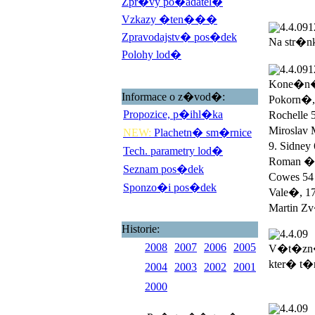
Zpr�vy po�adatel�
Vzkazy �ten���
4.4.09
1
Zpravodajstv� pos�dek
Na str�n
Polohy lod�
4.4.09
1
Kone�n� 
Informace o z�vod�:
Pokorn�,
Propozice, p�ihl�ka
Rochelle 
Miroslav 
NEW:
Plachetn� sm�rnice
9. Sidney
Tech. parametry lod�
Roman �ad
Seznam pos�dek
Cowes 54 
Sponzo�i pos�dek
Vale�, 17
Martin Zv
Historie:
4.4.09
2008
2007
2006
2005
V�t�zn�
kter� t�
2004
2003
2002
2001
2000
4.4.09