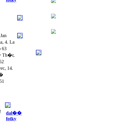
Jan
, 4. La
o 63
v Th�r,
52
ec, 14.
��
 51
!
dal��
fotky