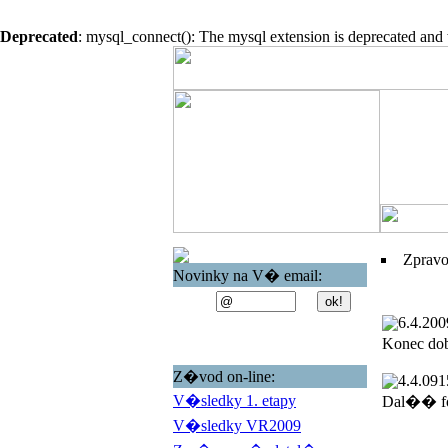
Deprecated
: mysql_connect(): The mysql extension is deprecated and 
Zprav
Novinky na V� email:
6.4.200
Konec do
Z�vod on-line:
4.4.09
1
V�sledky 1. etapy
Dal�� fo
V�sledky VR2009