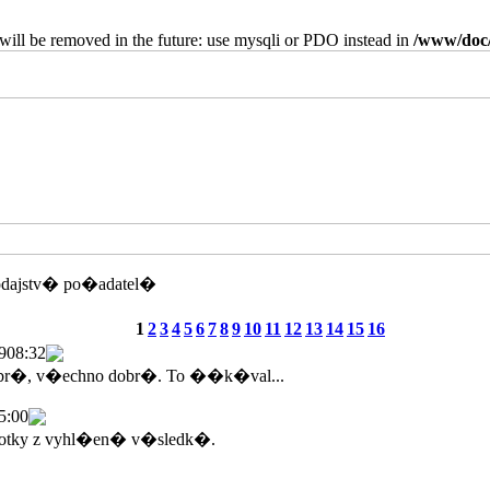
will be removed in the future: use mysqli or PDO instead in
/www/doc/
odajstv� po�adatel�
1
2
3
4
5
6
7
8
9
10
11
12
13
14
15
16
9
08:32
br�, v�echno dobr�. To ��k�val...
5:00
tky z vyhl�en� v�sledk�.