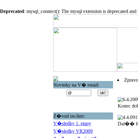
Deprecated
: mysql_connect(): The mysql extension is deprecated and 
Zprav
Novinky na V� email:
6.4.200
Konec do
Z�vod on-line:
4.4.09
1
V�sledky 1. etapy
Dal�� fo
V�sledky VR2009