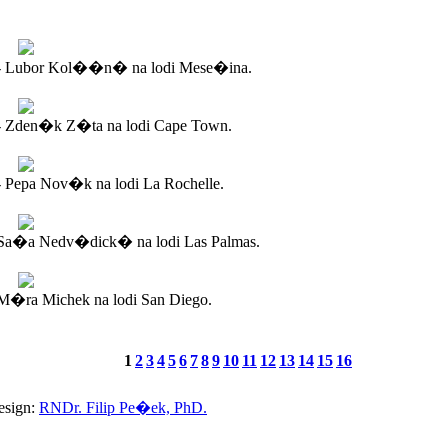
- Lubor Kol��n� na lodi Mese�ina.
- Zden�k Z�ta na lodi Cape Town.
 Pepa Nov�k na lodi La Rochelle.
Sa�a Nedv�dick� na lodi Las Palmas.
�ra Michek na lodi San Diego.
1
2
3
4
5
6
7
8
9
10
11
12
13
14
15
16
esign:
RNDr. Filip Pe�ek, PhD.