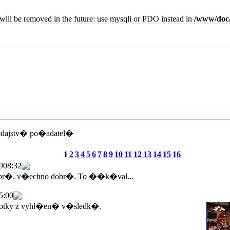
will be removed in the future: use mysqli or PDO instead in
/www/doc/
odajstv� po�adatel�
1
2
3
4
5
6
7
8
9
10
11
12
13
14
15
16
9
08:32
br�, v�echno dobr�. To ��k�val...
5:00
tky z vyhl�en� v�sledk�.