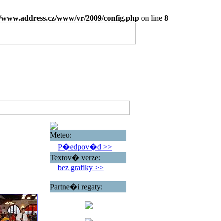
www.address.cz/www/vr/2009/config.php
on line
8
Meteo:
P�edpov�d >>
Textov� verze:
bez grafiky >>
Partne�i regaty: