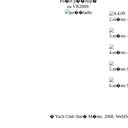
Po�et p��stup�
na VR2009:
4.4.09
2.m�sto 
3.m�sto 
4.m�sto -
5.m�sto 
6.m�sto M
� Yach Club Star� M�sto. 2008, WebD