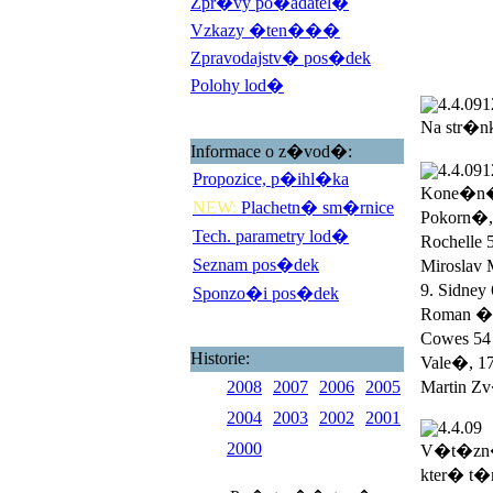
Zpr�vy po�adatel�
Vzkazy �ten���
Zpravodajstv� pos�dek
Polohy lod�
4.4.09
1
Na str�n
Informace o z�vod�:
4.4.09
1
Propozice, p�ihl�ka
Kone�n� 
NEW:
Plachetn� sm�rnice
Pokorn�,
Tech. parametry lod�
Rochelle 
Seznam pos�dek
Miroslav 
9. Sidney
Sponzo�i pos�dek
Roman �ad
Cowes 54 
Historie:
Vale�, 17
2008
2007
2006
2005
Martin Zv
2004
2003
2002
2001
4.4.09
2000
V�t�zn�
kter� t�