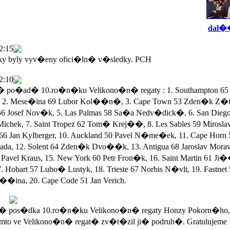
dal��
2:15
ky byly vyv�eny ofici�ln� v�sledky. PCH
2:10
po�ad� 10.ro�n�ku Velikono�n� regaty : 1. Southampton 65 
 2. Mese�ina 69 Lubor Kol��n�, 3. Cape Town 53 Zden�k Z�ta
56 Josef Nov�k, 5. Las Palmas 58 Sa�a Nedv�dick�, 6. San Dieg
Michek, 7. Saint Tropez 62 Tom� Krej��, 8. Les Sables 59 Mirosla
 66 Jan Kylberger, 10. Auckland 50 Pavel N�me�ek, 11. Cape Horn 
a, 12. Solent 64 Zden�k Dvo��k, 13. Antigua 68 Jaroslav Morav
Pavel Kraus, 15. New York 60 Petr Fron�k, 16. Saint Martin 61 Ji
. Hobart 57 Lubo� Lustyk, 18. Trieste 67 Norbis N�vlt, 19. Fastnet
��ina, 20. Cape Code 51 Jan Verich.
 pos�dka 10.ro�n�ku Velikono�n� regaty Honzy Pokorn�ho,
mto ve Velikono�n� regat� zv�t�zil ji� podruh�. Gratulujeme 