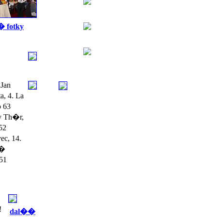
 fotky
Jan
, 4. La
o 63
v Th�r,
52
ec, 14.
��
 51
!
dal��