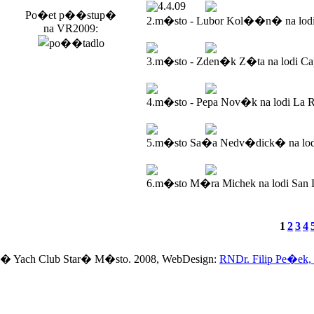
4.4.09
Po�et p��stup�
2.m�sto - Lubor Kol��n� na lod
na VR2009:
3.m�sto - Zden�k Z�ta na lodi Ca
4.m�sto - Pepa Nov�k na lodi La R
5.m�sto Sa�a Nedv�dick� na lodi
6.m�sto M�ra Michek na lodi San 
1
2
3
4
� Yach Club Star� M�sto. 2008, WebDesign:
RNDr. Filip Pe�ek,