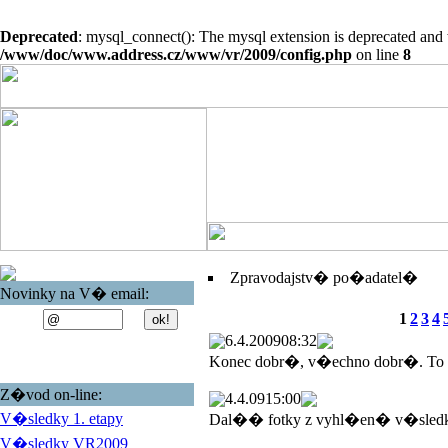
Deprecated
: mysql_connect(): The mysql extension is deprecated and 
/www/doc/www.address.cz/www/vr/2009/config.php
on line
8
Zpravodajstv� po�adatel�
Novinky na V� email:
1
2
3
4
6.4.2009
08:32
Konec dobr�, v�echno dobr�. To
Z�vod on-line:
4.4.09
15:00
V�sledky 1. etapy
Dal�� fotky z vyhl�en� v�sled
V�sledky VR2009