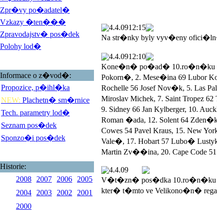
Zpr�vy po�adatel�
Vzkazy �ten���
4.4.09
12:15
Zpravodajstv� pos�dek
Na str�nky byly vyv�eny ofici�l
Polohy lod�
4.4.09
12:10
Kone�n� po�ad� 10.ro�n�ku Veli
Informace o z�vod�:
Pokorn�, 2. Mese�ina 69 Lubor 
Propozice, p�ihl�ka
Rochelle 56 Josef Nov�k, 5. Las 
Miroslav Michek, 7. Saint Tropez 
NEW:
Plachetn� sm�rnice
9. Sidney 66 Jan Kylberger, 10. Au
Tech. parametry lod�
Roman �ada, 12. Solent 64 Zden�k
Seznam pos�dek
Cowes 54 Pavel Kraus, 15. New York
Sponzo�i pos�dek
Vale�, 17. Hobart 57 Lubo� Lustyk, 
Martin Zv��ina, 20. Cape Code 51 
Historie:
4.4.09
2008
2007
2006
2005
V�t�zn� pos�dka 10.ro�n�ku V
kter� t�mto ve Velikono�n� rega
2004
2003
2002
2001
2000