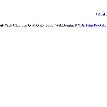
1
2
3
4
� Yach Club Star� M�sto. 2008, WebDesign:
RNDr. Filip Pe�ek,