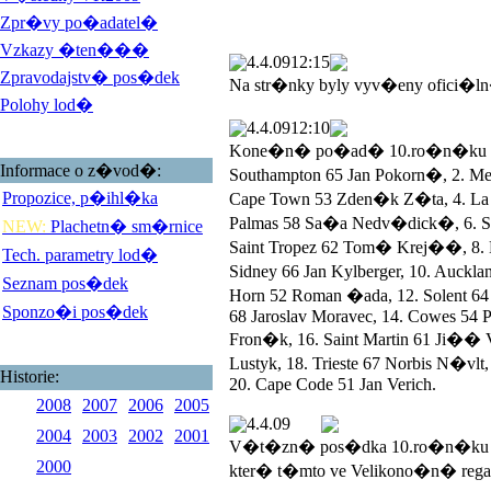
Zpr�vy po�adatel�
Vzkazy �ten���
4.4.09
12:15
Zpravodajstv� pos�dek
Na str�nky byly vyv�eny ofici�l
Polohy lod�
4.4.09
12:10
Kone�n� po�ad� 10.ro�n�ku Vel
Informace o z�vod�:
Southampton 65 Jan Pokorn�, 2. 
Propozice, p�ihl�ka
Cape Town 53 Zden�k Z�ta, 4. La R
Palmas 58 Sa�a Nedv�dick�, 6. San
NEW:
Plachetn� sm�rnice
Saint Tropez 62 Tom� Krej��, 8. L
Tech. parametry lod�
Sidney 66 Jan Kylberger, 10. Auck
Seznam pos�dek
Horn 52 Roman �ada, 12. Solent 
Sponzo�i pos�dek
68 Jaroslav Moravec, 14. Cowes 54 P
Fron�k, 16. Saint Martin 61 Ji��
Lustyk, 18. Trieste 67 Norbis N�vlt
Historie:
20. Cape Code 51 Jan Verich.
2008
2007
2006
2005
4.4.09
2004
2003
2002
2001
V�t�zn� pos�dka 10.ro�n�ku V
2000
kter� t�mto ve Velikono�n� rega