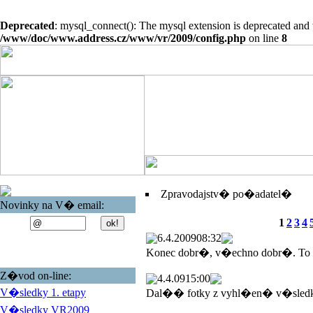
Deprecated
: mysql_connect(): The mysql extension is deprecated and 
/www/doc/www.address.cz/www/vr/2009/config.php
on line
8
Zpravodajstv� po�adatel�
Novinky na V� email:
1
2
3
4
6.4.2009
08:32
Konec dobr�, v�echno dobr�. To
Z�vod on-line:
4.4.09
15:00
V�sledky 1. etapy
Dal�� fotky z vyhl�en� v�sled
V�sledky VR2009