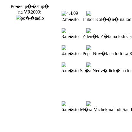
Po�et p��stup�
na VR2009:
4.4.09
2.m�sto - Lubor Kol��n� na lod
3.m�sto - Zden�k Z�ta na lodi Ca
4.m�sto - Pepa Nov�k na lodi La R
5.m�sto Sa�a Nedv�dick� na lodi
6.m�sto M�ra Michek na lodi San 