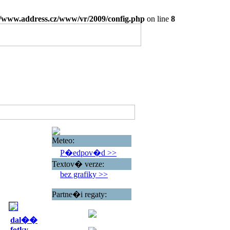
www.address.cz/www/vr/2009/config.php
on line
8
Meteo:
P�edpov�d >>
Textov� verze:
bez grafiky >>
Partne�i regaty:
dal��
fotky