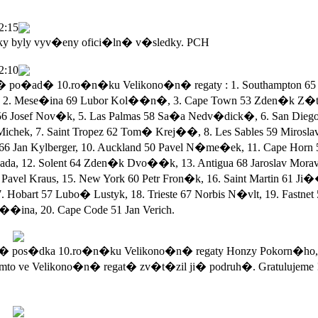
2:15
ky byly vyv�eny ofici�ln� v�sledky. PCH
2:10
po�ad� 10.ro�n�ku Velikono�n� regaty : 1. Southampton 65 
 2. Mese�ina 69 Lubor Kol��n�, 3. Cape Town 53 Zden�k Z�ta
56 Josef Nov�k, 5. Las Palmas 58 Sa�a Nedv�dick�, 6. San Dieg
Michek, 7. Saint Tropez 62 Tom� Krej��, 8. Les Sables 59 Mirosla
 66 Jan Kylberger, 10. Auckland 50 Pavel N�me�ek, 11. Cape Horn 
a, 12. Solent 64 Zden�k Dvo��k, 13. Antigua 68 Jaroslav Morav
Pavel Kraus, 15. New York 60 Petr Fron�k, 16. Saint Martin 61 Ji
. Hobart 57 Lubo� Lustyk, 18. Trieste 67 Norbis N�vlt, 19. Fastnet
��ina, 20. Cape Code 51 Jan Verich.
 pos�dka 10.ro�n�ku Velikono�n� regaty Honzy Pokorn�ho,
mto ve Velikono�n� regat� zv�t�zil ji� podruh�. Gratulujeme 