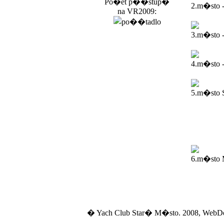
Po�et p��stup�
2.m�sto 
na VR2009:
3.m�sto 
4.m�sto -
5.m�sto 
6.m�sto M
� Yach Club Star� M�sto. 2008, WebD