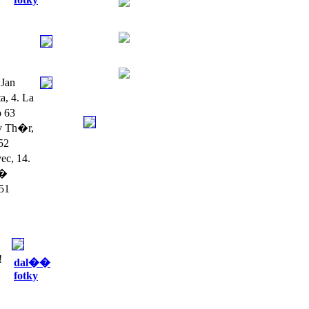
Jan
, 4. La
o 63
v Th�r,
52
ec, 14.
��
 51
!
dal��
fotky