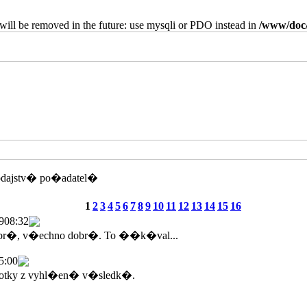
will be removed in the future: use mysqli or PDO instead in
/www/doc/
odajstv� po�adatel�
1
2
3
4
5
6
7
8
9
10
11
12
13
14
15
16
9
08:32
br�, v�echno dobr�. To ��k�val...
5:00
tky z vyhl�en� v�sledk�.