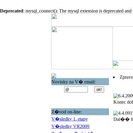
Deprecated
: mysql_connect(): The mysql extension is deprecated and 
Zprav
Novinky na V� email:
6.4.200
Konec do
Z�vod on-line:
4.4.09
1
V�sledky 1. etapy
Dal�� fo
V�sledky VR2009