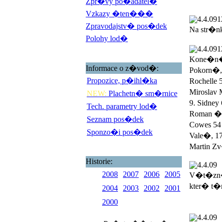
Zpr�vy po�adatel�
Vzkazy �ten���
4.4.09
1
Zpravodajstv� pos�dek
Na str�n
Polohy lod�
4.4.09
1
Kone�n� 
Informace o z�vod�:
Pokorn�,
Propozice, p�ihl�ka
Rochelle 
Miroslav 
NEW:
Plachetn� sm�rnice
9. Sidney
Tech. parametry lod�
Roman �ad
Seznam pos�dek
Cowes 54 
Sponzo�i pos�dek
Vale�, 17
Martin Zv
Historie:
4.4.09
2008
2007
2006
2005
V�t�zn�
kter� t�
2004
2003
2002
2001
2000
4.4.09