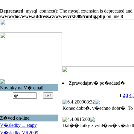
Deprecated
: mysql_connect(): The mysql extension is deprecated and 
/www/doc/www.address.cz/www/vr/2009/config.php
on line
8
Zpravodajstv� po�adatel�
Novinky na V� email:
1
2
3
4
6.4.2009
08:32
Konec dobr�, v�echno dobr�. To
Z�vod on-line:
4.4.09
15:00
V�sledky 1. etapy
Dal�� fotky z vyhl�en� v�sled
V�sledky VR2009