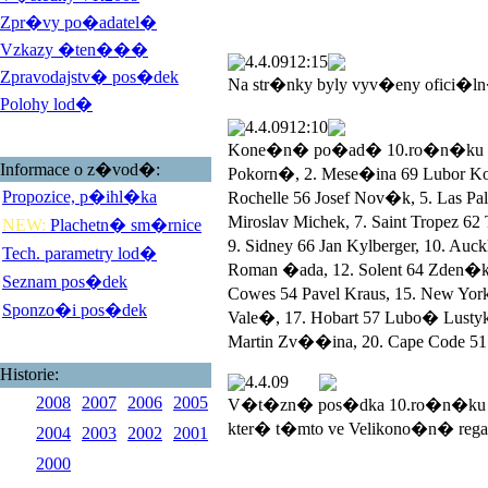
Zpr�vy po�adatel�
Vzkazy �ten���
4.4.09
12:15
Zpravodajstv� pos�dek
Na str�nky byly vyv�eny ofici�l
Polohy lod�
4.4.09
12:10
Kone�n� po�ad� 10.ro�n�ku Veli
Informace o z�vod�:
Pokorn�, 2. Mese�ina 69 Lubor 
Propozice, p�ihl�ka
Rochelle 56 Josef Nov�k, 5. Las 
Miroslav Michek, 7. Saint Tropez 
NEW:
Plachetn� sm�rnice
9. Sidney 66 Jan Kylberger, 10. Au
Tech. parametry lod�
Roman �ada, 12. Solent 64 Zden�k
Seznam pos�dek
Cowes 54 Pavel Kraus, 15. New York
Sponzo�i pos�dek
Vale�, 17. Hobart 57 Lubo� Lustyk, 
Martin Zv��ina, 20. Cape Code 51 
Historie:
4.4.09
2008
2007
2006
2005
V�t�zn� pos�dka 10.ro�n�ku V
kter� t�mto ve Velikono�n� rega
2004
2003
2002
2001
2000