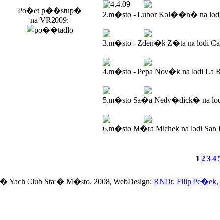
4.4.09
Po�et p��stup�
2.m�sto - Lubor Kol��n� na lod
na VR2009:
3.m�sto - Zden�k Z�ta na lodi Ca
4.m�sto - Pepa Nov�k na lodi La R
5.m�sto Sa�a Nedv�dick� na lodi
6.m�sto M�ra Michek na lodi San 
1
2
3
4
� Yach Club Star� M�sto. 2008, WebDesign:
RNDr. Filip Pe�ek,