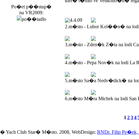
kter� t�mto ve Velikono�n� rega
Po�et p��stup�
na VR2009:
4.4.09
2.m�sto - Lubor Kol��n� na lod
3.m�sto - Zden�k Z�ta na lodi Ca
4.m�sto - Pepa Nov�k na lodi La R
5.m�sto Sa�a Nedv�dick� na lodi
6.m�sto M�ra Michek na lodi San 
1
2
3
4
� Yach Club Star� M�sto. 2008, WebDesign:
RNDr. Filip Pe�ek,