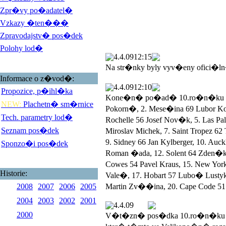
Zpr�vy po�adatel�
Vzkazy �ten���
Zpravodajstv� pos�dek
Polohy lod�
4.4.09
12:15
Na str�nky byly vyv�eny ofici�l
Informace o z�vod�:
4.4.09
12:10
Propozice, p�ihl�ka
Kone�n� po�ad� 10.ro�n�ku Veli
NEW:
Plachetn� sm�rnice
Pokorn�, 2. Mese�ina 69 Lubor 
Tech. parametry lod�
Rochelle 56 Josef Nov�k, 5. Las 
Seznam pos�dek
Miroslav Michek, 7. Saint Tropez 
9. Sidney 66 Jan Kylberger, 10. Au
Sponzo�i pos�dek
Roman �ada, 12. Solent 64 Zden�k
Cowes 54 Pavel Kraus, 15. New York
Historie:
Vale�, 17. Hobart 57 Lubo� Lustyk, 
2008
2007
2006
2005
Martin Zv��ina, 20. Cape Code 51 
2004
2003
2002
2001
4.4.09
2000
V�t�zn� pos�dka 10.ro�n�ku V