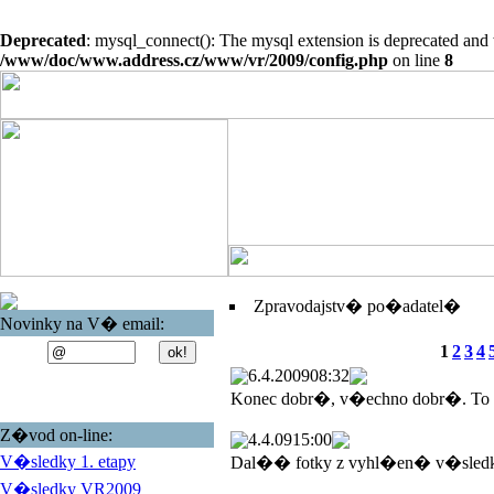
Deprecated
: mysql_connect(): The mysql extension is deprecated and 
/www/doc/www.address.cz/www/vr/2009/config.php
on line
8
Zpravodajstv� po�adatel�
Novinky na V� email:
1
2
3
4
6.4.2009
08:32
Konec dobr�, v�echno dobr�. To
Z�vod on-line:
4.4.09
15:00
V�sledky 1. etapy
Dal�� fotky z vyhl�en� v�sled
V�sledky VR2009