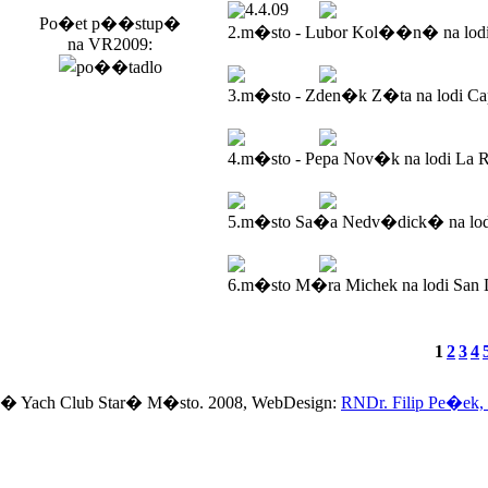
4.4.09
Po�et p��stup�
2.m�sto - Lubor Kol��n� na lod
na VR2009:
3.m�sto - Zden�k Z�ta na lodi Ca
4.m�sto - Pepa Nov�k na lodi La R
5.m�sto Sa�a Nedv�dick� na lodi
6.m�sto M�ra Michek na lodi San 
1
2
3
4
� Yach Club Star� M�sto. 2008, WebDesign:
RNDr. Filip Pe�ek,