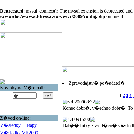
Deprecated
: mysql_connect(): The mysql extension is deprecated and 
/www/doc/www.address.cz/www/vr/2009/config.php
on line
8
Zpravodajstv� po�adatel�
Novinky na V� email:
1
2
3
4
6.4.2009
08:32
Konec dobr�, v�echno dobr�. To
Z�vod on-line:
4.4.09
15:00
V�sledky 1. etapy
Dal�� fotky z vyhl�en� v�sled
V�sledky VR2009