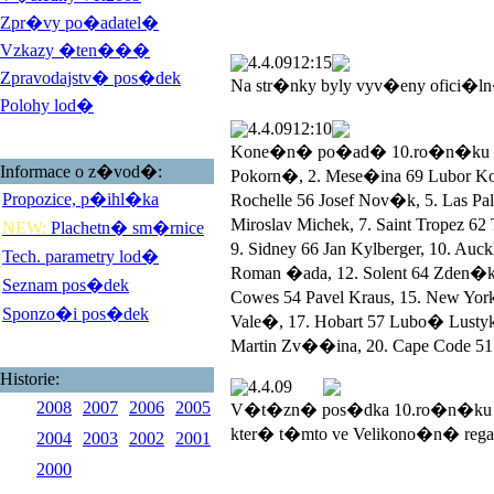
Zpr�vy po�adatel�
Vzkazy �ten���
4.4.09
12:15
Zpravodajstv� pos�dek
Na str�nky byly vyv�eny ofici�l
Polohy lod�
4.4.09
12:10
Kone�n� po�ad� 10.ro�n�ku Veli
Informace o z�vod�:
Pokorn�, 2. Mese�ina 69 Lubor 
Propozice, p�ihl�ka
Rochelle 56 Josef Nov�k, 5. Las 
Miroslav Michek, 7. Saint Tropez 
NEW:
Plachetn� sm�rnice
9. Sidney 66 Jan Kylberger, 10. Au
Tech. parametry lod�
Roman �ada, 12. Solent 64 Zden�k
Seznam pos�dek
Cowes 54 Pavel Kraus, 15. New York
Sponzo�i pos�dek
Vale�, 17. Hobart 57 Lubo� Lustyk, 
Martin Zv��ina, 20. Cape Code 51 
Historie:
4.4.09
2008
2007
2006
2005
V�t�zn� pos�dka 10.ro�n�ku V
kter� t�mto ve Velikono�n� rega
2004
2003
2002
2001
2000