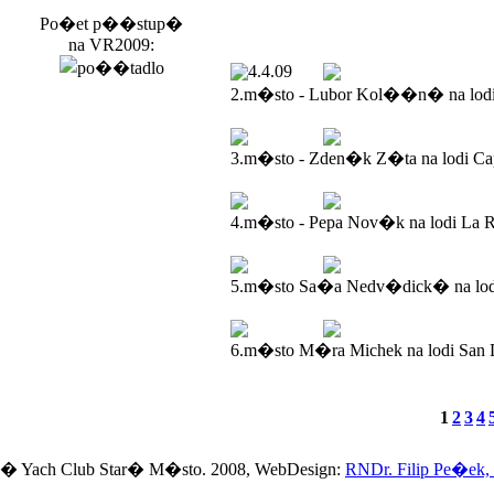
Po�et p��stup�
na VR2009:
4.4.09
2.m�sto - Lubor Kol��n� na lod
3.m�sto - Zden�k Z�ta na lodi Ca
4.m�sto - Pepa Nov�k na lodi La R
5.m�sto Sa�a Nedv�dick� na lodi
6.m�sto M�ra Michek na lodi San 
1
2
3
4
� Yach Club Star� M�sto. 2008, WebDesign:
RNDr. Filip Pe�ek,