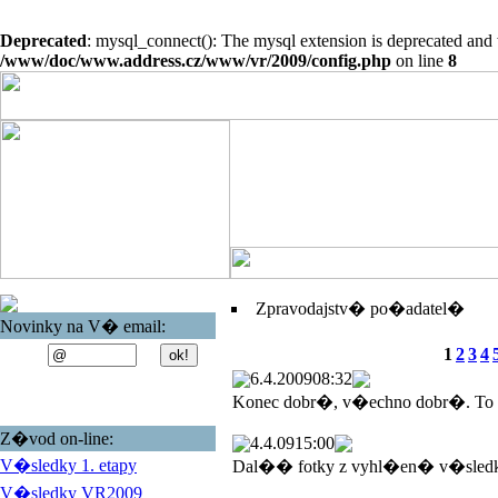
Deprecated
: mysql_connect(): The mysql extension is deprecated and 
/www/doc/www.address.cz/www/vr/2009/config.php
on line
8
Zpravodajstv� po�adatel�
Novinky na V� email:
1
2
3
4
6.4.2009
08:32
Konec dobr�, v�echno dobr�. To
Z�vod on-line:
4.4.09
15:00
V�sledky 1. etapy
Dal�� fotky z vyhl�en� v�sled
V�sledky VR2009