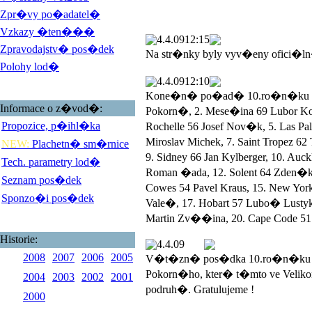
Zpr�vy po�adatel�
Vzkazy �ten���
4.4.09
12:15
Zpravodajstv� pos�dek
Na str�nky byly vyv�eny ofici�l
Polohy lod�
4.4.09
12:10
Kone�n� po�ad� 10.ro�n�ku Veli
Informace o z�vod�:
Pokorn�, 2. Mese�ina 69 Lubor 
Propozice, p�ihl�ka
Rochelle 56 Josef Nov�k, 5. Las 
Miroslav Michek, 7. Saint Tropez 
NEW:
Plachetn� sm�rnice
9. Sidney 66 Jan Kylberger, 10. Au
Tech. parametry lod�
Roman �ada, 12. Solent 64 Zden�k
Seznam pos�dek
Cowes 54 Pavel Kraus, 15. New York
Sponzo�i pos�dek
Vale�, 17. Hobart 57 Lubo� Lustyk, 
Martin Zv��ina, 20. Cape Code 51 
Historie:
4.4.09
2008
2007
2006
2005
V�t�zn� pos�dka 10.ro�n�ku V
Pokorn�ho, kter� t�mto ve Veli
2004
2003
2002
2001
podruh�. Gratulujeme !
2000