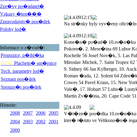
Zpr�vy po�adatel�
Vzkazy �ten���
4.4.09
12:15
Zpravodajstv� pos�dek
Na str�nky byly vyv�eny ofici�l
Polohy lod�
4.4.09
12:10
Kone�n� po�ad� 10.ro�n�ku Veli
Informace o z�vod�:
Pokorn�, 2. Mese�ina 69 Lubor 
Propozice, p�ihl�ka
Rochelle 56 Josef Nov�k, 5. Las 
Miroslav Michek, 7. Saint Tropez 
NEW:
Plachetn� sm�rnice
9. Sidney 66 Jan Kylberger, 10. Au
Tech. parametry lod�
Roman �ada, 12. Solent 64 Zden�k
Seznam pos�dek
Cowes 54 Pavel Kraus, 15. New York
Sponzo�i pos�dek
Vale�, 17. Hobart 57 Lubo� Lustyk, 
Martin Zv��ina, 20. Cape Code 51 
Historie:
4.4.09
2008
2007
2006
2005
V�t�zn� pos�dka 10.ro�n�ku V
kter� t�mto ve Velikono�n� rega
2004
2003
2002
2001
2000