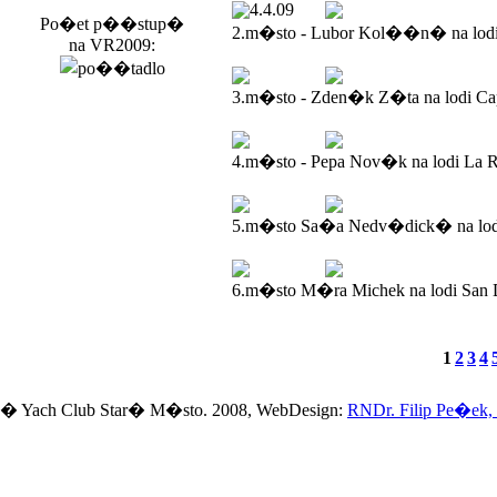
4.4.09
Po�et p��stup�
2.m�sto - Lubor Kol��n� na lod
na VR2009:
3.m�sto - Zden�k Z�ta na lodi Ca
4.m�sto - Pepa Nov�k na lodi La R
5.m�sto Sa�a Nedv�dick� na lodi
6.m�sto M�ra Michek na lodi San 
1
2
3
4
� Yach Club Star� M�sto. 2008, WebDesign:
RNDr. Filip Pe�ek,