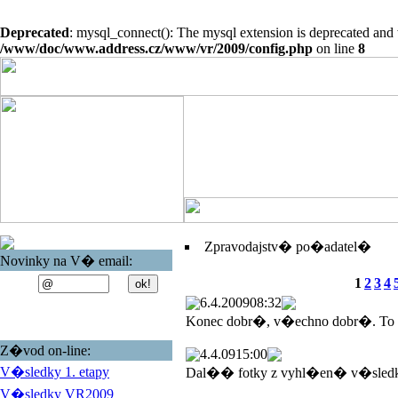
Deprecated
: mysql_connect(): The mysql extension is deprecated and 
/www/doc/www.address.cz/www/vr/2009/config.php
on line
8
Zpravodajstv� po�adatel�
Novinky na V� email:
1
2
3
4
6.4.2009
08:32
Konec dobr�, v�echno dobr�. To
Z�vod on-line:
4.4.09
15:00
V�sledky 1. etapy
Dal�� fotky z vyhl�en� v�sled
V�sledky VR2009