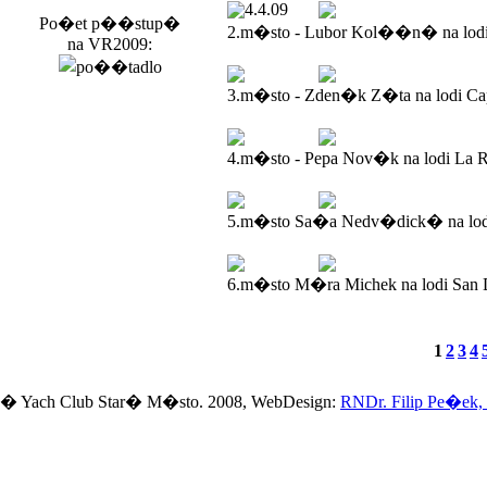
4.4.09
Po�et p��stup�
2.m�sto - Lubor Kol��n� na lod
na VR2009:
3.m�sto - Zden�k Z�ta na lodi Ca
4.m�sto - Pepa Nov�k na lodi La R
5.m�sto Sa�a Nedv�dick� na lodi
6.m�sto M�ra Michek na lodi San 
1
2
3
4
� Yach Club Star� M�sto. 2008, WebDesign:
RNDr. Filip Pe�ek,