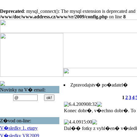
Deprecated
: mysql_connect(): The mysql extension is deprecated and 
/www/doc/www.address.cz/www/vr/2009/config.php
on line
8
Zpravodajstv� po�adatel�
Novinky na V� email:
1
2
3
4
6.4.2009
08:32
Konec dobr�, v�echno dobr�. To
Z�vod on-line:
4.4.09
15:00
V�sledky 1. etapy
Dal�� fotky z vyhl�en� v�sled
V�sledky VR2009