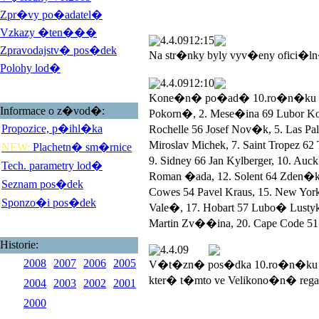
Zpr�vy po�adatel�
Vzkazy �ten���
4.4.09
12:15
Zpravodajstv� pos�dek
Na str�nky byly vyv�eny ofici�l
Polohy lod�
4.4.09
12:10
Kone�n� po�ad� 10.ro�n�ku Veli
Informace o z�vod�:
Pokorn�, 2. Mese�ina 69 Lubor 
Propozice, p�ihl�ka
Rochelle 56 Josef Nov�k, 5. Las 
Miroslav Michek, 7. Saint Tropez 
NEW:
Plachetn� sm�rnice
9. Sidney 66 Jan Kylberger, 10. Au
Tech. parametry lod�
Roman �ada, 12. Solent 64 Zden�k
Seznam pos�dek
Cowes 54 Pavel Kraus, 15. New York
Sponzo�i pos�dek
Vale�, 17. Hobart 57 Lubo� Lustyk, 
Martin Zv��ina, 20. Cape Code 51 
Historie:
4.4.09
2008
2007
2006
2005
V�t�zn� pos�dka 10.ro�n�ku V
kter� t�mto ve Velikono�n� rega
2004
2003
2002
2001
2000