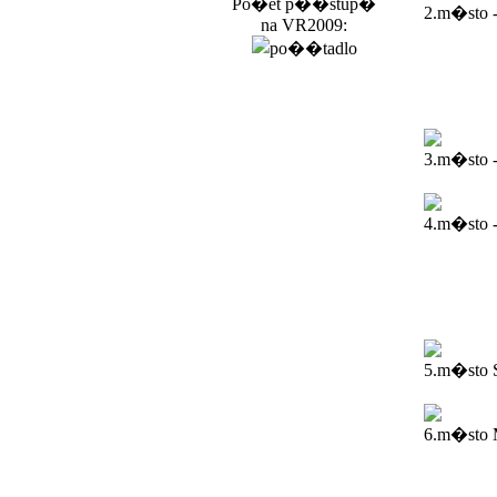
Po�et p��stup�
2.m�sto 
na VR2009:
3.m�sto 
4.m�sto -
5.m�sto 
6.m�sto M