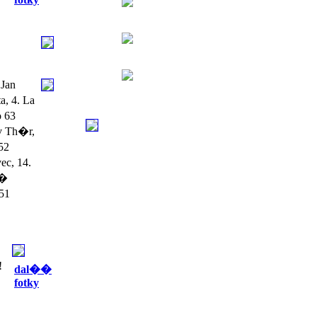
Jan
, 4. La
o 63
v Th�r,
52
ec, 14.
��
 51
!
dal��
fotky