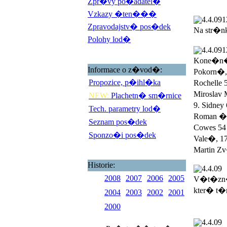
Zpr�vy po�adatel�
Vzkazy �ten���
4.4.09
1
Zpravodajstv� pos�dek
Na str�n
Polohy lod�
4.4.09
1
Kone�n� 
Informace o z�vod�:
Pokorn�,
Propozice, p�ihl�ka
Rochelle 
Miroslav 
NEW:
Plachetn� sm�rnice
9. Sidney
Tech. parametry lod�
Roman �ad
Seznam pos�dek
Cowes 54 
Sponzo�i pos�dek
Vale�, 17
Martin Zv
Historie:
4.4.09
2008
2007
2006
2005
V�t�zn�
kter� t�
2004
2003
2002
2001
2000
4.4.09