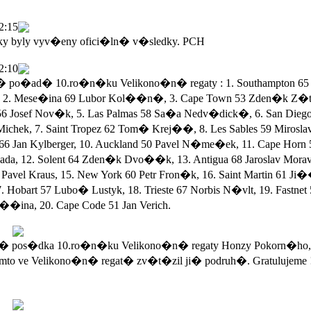
2:15
ky byly vyv�eny ofici�ln� v�sledky. PCH
2:10
po�ad� 10.ro�n�ku Velikono�n� regaty : 1. Southampton 65 
 2. Mese�ina 69 Lubor Kol��n�, 3. Cape Town 53 Zden�k Z�ta
56 Josef Nov�k, 5. Las Palmas 58 Sa�a Nedv�dick�, 6. San Dieg
Michek, 7. Saint Tropez 62 Tom� Krej��, 8. Les Sables 59 Mirosla
 66 Jan Kylberger, 10. Auckland 50 Pavel N�me�ek, 11. Cape Horn 
a, 12. Solent 64 Zden�k Dvo��k, 13. Antigua 68 Jaroslav Morav
Pavel Kraus, 15. New York 60 Petr Fron�k, 16. Saint Martin 61 Ji
. Hobart 57 Lubo� Lustyk, 18. Trieste 67 Norbis N�vlt, 19. Fastnet
��ina, 20. Cape Code 51 Jan Verich.
 pos�dka 10.ro�n�ku Velikono�n� regaty Honzy Pokorn�ho,
mto ve Velikono�n� regat� zv�t�zil ji� podruh�. Gratulujeme 