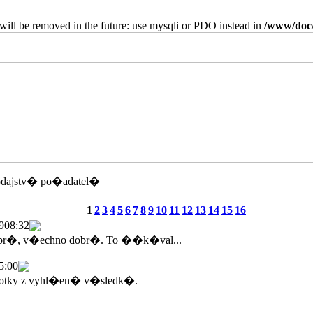
will be removed in the future: use mysqli or PDO instead in
/www/doc/
odajstv� po�adatel�
1
2
3
4
5
6
7
8
9
10
11
12
13
14
15
16
9
08:32
br�, v�echno dobr�. To ��k�val...
5:00
tky z vyhl�en� v�sledk�.