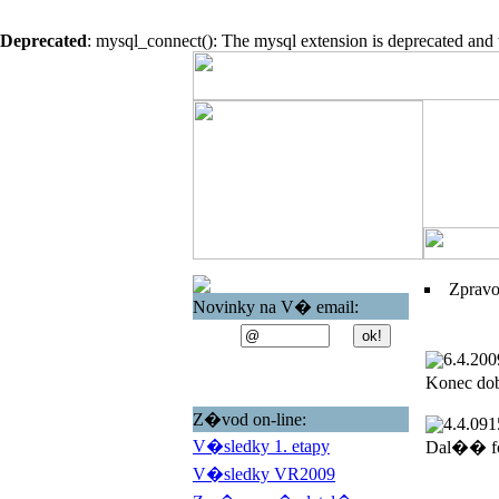
Deprecated
: mysql_connect(): The mysql extension is deprecated and 
Zprav
Novinky na V� email:
6.4.200
Konec do
Z�vod on-line:
4.4.09
1
V�sledky 1. etapy
Dal�� fo
V�sledky VR2009