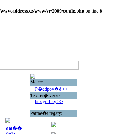
www.address.cz/www/vr/2009/config.php
on line
8
Meteo:
P�edpov�d >>
Textov� verze:
bez grafiky >>
Partne�i regaty:
dal��
fotky