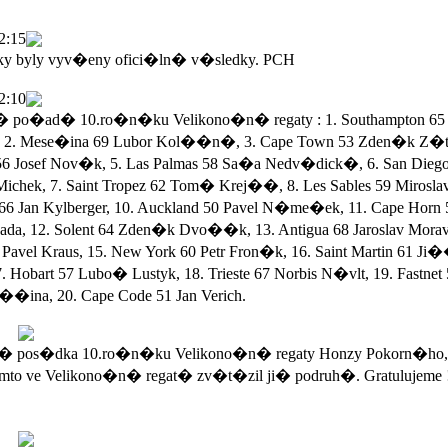
2:15
ky byly vyv�eny ofici�ln� v�sledky. PCH
2:10
po�ad� 10.ro�n�ku Velikono�n� regaty : 1. Southampton 65 
 2. Mese�ina 69 Lubor Kol��n�, 3. Cape Town 53 Zden�k Z�ta
56 Josef Nov�k, 5. Las Palmas 58 Sa�a Nedv�dick�, 6. San Dieg
Michek, 7. Saint Tropez 62 Tom� Krej��, 8. Les Sables 59 Mirosla
 66 Jan Kylberger, 10. Auckland 50 Pavel N�me�ek, 11. Cape Horn 
a, 12. Solent 64 Zden�k Dvo��k, 13. Antigua 68 Jaroslav Morav
Pavel Kraus, 15. New York 60 Petr Fron�k, 16. Saint Martin 61 Ji
. Hobart 57 Lubo� Lustyk, 18. Trieste 67 Norbis N�vlt, 19. Fastnet
��ina, 20. Cape Code 51 Jan Verich.
 pos�dka 10.ro�n�ku Velikono�n� regaty Honzy Pokorn�ho,
mto ve Velikono�n� regat� zv�t�zil ji� podruh�. Gratulujeme 