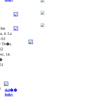
Jan
, 4. La
o 63
v Th�r,
52
ec, 14.
��
 51
!
dal��
fotky