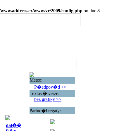
www.address.cz/www/vr/2009/config.php
on line
8
Meteo:
P�edpov�d >>
Textov� verze:
bez grafiky >>
Partne�i regaty:
dal��
fotky