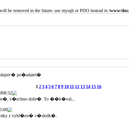
will be removed in the future: use mysqli or PDO instead in
/www/doc/
odajstv� po�adatel�
1
2
3
4
5
6
7
8
9
10
11
12
13
14
15
16
9
08:32
br�, v�echno dobr�. To ��k�val...
5:00
tky z vyhl�en� v�sledk�.