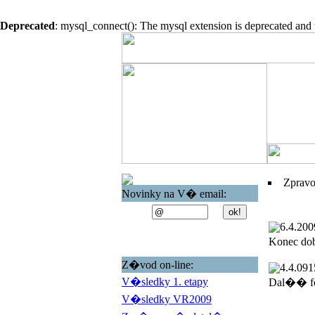
Deprecated
: mysql_connect(): The mysql extension is deprecated and 
Zprav
Novinky na V� email:
6.4.200
Konec do
Z�vod on-line:
4.4.09
1
V�sledky 1. etapy
Dal�� fo
V�sledky VR2009