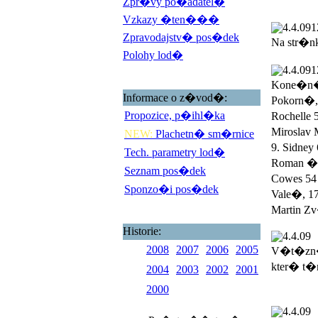
Zpr�vy po�adatel�
Vzkazy �ten���
4.4.09
1
Zpravodajstv� pos�dek
Na str�n
Polohy lod�
4.4.09
1
Kone�n� 
Informace o z�vod�:
Pokorn�,
Propozice, p�ihl�ka
Rochelle 
Miroslav 
NEW:
Plachetn� sm�rnice
9. Sidney
Tech. parametry lod�
Roman �ad
Seznam pos�dek
Cowes 54 
Sponzo�i pos�dek
Vale�, 17
Martin Zv
Historie:
4.4.09
2008
2007
2006
2005
V�t�zn�
kter� t�
2004
2003
2002
2001
2000
4.4.09