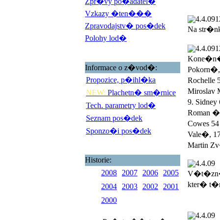
Zpr�vy po�adatel�
Vzkazy �ten���
4.4.09
1
Zpravodajstv� pos�dek
Na str�n
Polohy lod�
4.4.09
1
Kone�n� 
Informace o z�vod�:
Pokorn�,
Propozice, p�ihl�ka
Rochelle 
Miroslav 
NEW:
Plachetn� sm�rnice
9. Sidney
Tech. parametry lod�
Roman �ad
Seznam pos�dek
Cowes 54 
Sponzo�i pos�dek
Vale�, 17
Martin Zv
Historie:
4.4.09
2008
2007
2006
2005
V�t�zn�
kter� t�
2004
2003
2002
2001
2000
4.4.09