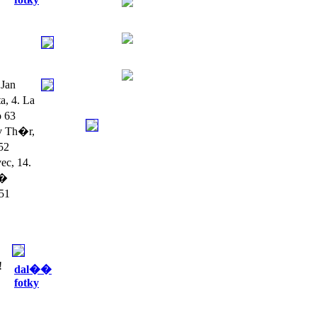
Jan
, 4. La
o 63
v Th�r,
52
ec, 14.
��
 51
!
dal��
fotky