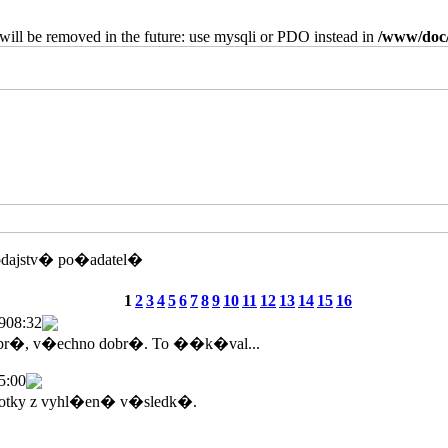
will be removed in the future: use mysqli or PDO instead in
/www/doc/
odajstv� po�adatel�
1
2
3
4
5
6
7
8
9
10
11
12
13
14
15
16
9
08:32
br�, v�echno dobr�. To ��k�val...
5:00
tky z vyhl�en� v�sledk�.