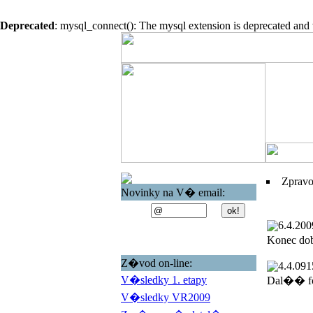
Deprecated
: mysql_connect(): The mysql extension is deprecated and 
Zprav
Novinky na V� email:
6.4.200
Konec do
Z�vod on-line:
4.4.09
1
V�sledky 1. etapy
Dal�� fo
V�sledky VR2009