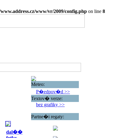
www.address.cz/www/vr/2009/config.php
on line
8
Meteo:
P�edpov�d >>
Textov� verze:
bez grafiky >>
Partne�i regaty:
dal��
fotky