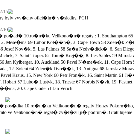
2:15
ky byly vyv�eny ofici�ln� v�sledky. PCH
2:10
po�ad� 10.ro�n�ku Velikono�n� regaty : 1. Southampton 65 
 2. Mese�ina 69 Lubor Kol��n�, 3. Cape Town 53 Zden�k Z�ta
56 Josef Nov�k, 5. Las Palmas 58 Sa�a Nedv�dick�, 6. San Dieg
Michek, 7. Saint Tropez 62 Tom� Krej��, 8. Les Sables 59 Mirosla
 66 Jan Kylberger, 10. Auckland 50 Pavel N�me�ek, 11. Cape Horn 
a, 12. Solent 64 Zden�k Dvo��k, 13. Antigua 68 Jaroslav Morav
Pavel Kraus, 15. New York 60 Petr Fron�k, 16. Saint Martin 61 Ji
. Hobart 57 Lubo� Lustyk, 18. Trieste 67 Norbis N�vlt, 19. Fastnet
��ina, 20. Cape Code 51 Jan Verich.
 pos�dka 10.ro�n�ku Velikono�n� regaty Honzy Pokorn�ho,
mto ve Velikono�n� regat� zv�t�zil ji� podruh�. Gratulujeme 