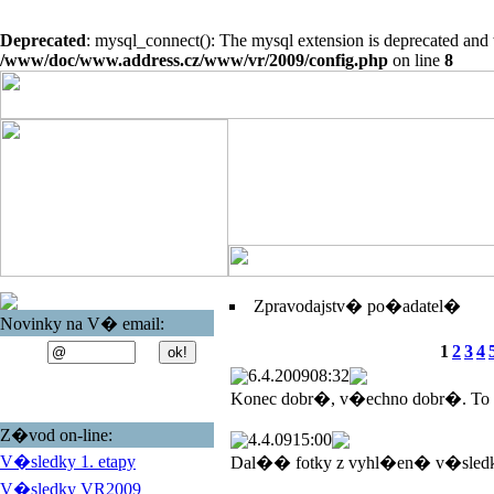
Deprecated
: mysql_connect(): The mysql extension is deprecated and 
/www/doc/www.address.cz/www/vr/2009/config.php
on line
8
Zpravodajstv� po�adatel�
Novinky na V� email:
1
2
3
4
6.4.2009
08:32
Konec dobr�, v�echno dobr�. To
Z�vod on-line:
4.4.09
15:00
V�sledky 1. etapy
Dal�� fotky z vyhl�en� v�sled
V�sledky VR2009