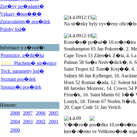
Zpr�vy po�adatel�
Vzkazy �ten���
4.4.09
12:15
Zpravodajstv� pos�dek
Na str�nky byly vyv�eny ofici�l
Polohy lod�
4.4.09
12:10
Kone�n� po�ad� 10.ro�n�ku Vel
Informace o z�vod�:
Southampton 65 Jan Pokorn�, 2. 
Propozice, p�ihl�ka
Cape Town 53 Zden�k Z�ta, 4. La R
Palmas 58 Sa�a Nedv�dick�, 6. San
NEW:
Plachetn� sm�rnice
Saint Tropez 62 Tom� Krej��, 8. L
Tech. parametry lod�
Sidney 66 Jan Kylberger, 10. Auck
Seznam pos�dek
Horn 52 Roman �ada, 12. Solent 
Sponzo�i pos�dek
68 Jaroslav Moravec, 14. Cowes 54 P
Fron�k, 16. Saint Martin 61 Ji��
Lustyk, 18. Trieste 67 Norbis N�vlt
Historie:
20. Cape Code 51 Jan Verich.
2008
2007
2006
2005
4.4.09
2004
2003
2002
2001
V�t�zn� pos�dka 10.ro�n�ku V
2000
kter� t�mto ve Velikono�n� rega