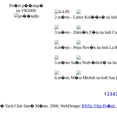
Po�et p��stup�
na VR2009:
4.4.09
2.m�sto - Lubor Kol��n� na lod
3.m�sto - Zden�k Z�ta na lodi Ca
4.m�sto - Pepa Nov�k na lodi La R
5.m�sto Sa�a Nedv�dick� na lodi
6.m�sto M�ra Michek na lodi San 
1
2
3
4
� Yach Club Star� M�sto. 2008, WebDesign:
RNDr. Filip Pe�ek,