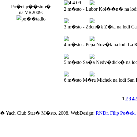
4.4.09
Po�et p��stup�
2.m�sto - Lubor Kol��n� na lod
na VR2009:
3.m�sto - Zden�k Z�ta na lodi Ca
4.m�sto - Pepa Nov�k na lodi La R
5.m�sto Sa�a Nedv�dick� na lodi
6.m�sto M�ra Michek na lodi San 
1
2
3
4
� Yach Club Star� M�sto. 2008, WebDesign:
RNDr. Filip Pe�ek,