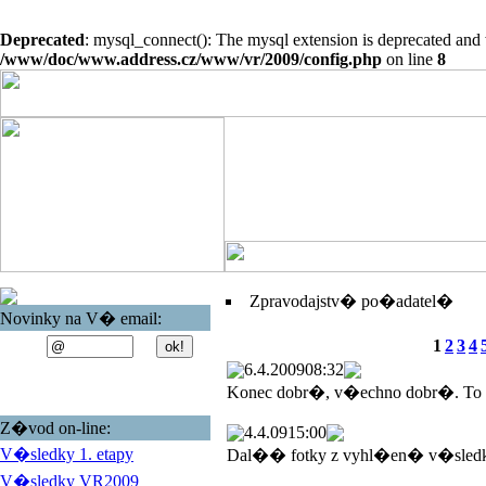
Deprecated
: mysql_connect(): The mysql extension is deprecated and 
/www/doc/www.address.cz/www/vr/2009/config.php
on line
8
Zpravodajstv� po�adatel�
Novinky na V� email:
1
2
3
4
6.4.2009
08:32
Konec dobr�, v�echno dobr�. To
Z�vod on-line:
4.4.09
15:00
V�sledky 1. etapy
Dal�� fotky z vyhl�en� v�sled
V�sledky VR2009