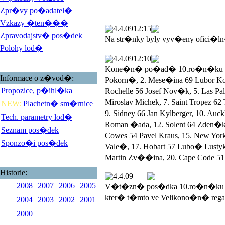
Zpr�vy po�adatel�
Vzkazy �ten���
4.4.09
12:15
Zpravodajstv� pos�dek
Na str�nky byly vyv�eny ofici�l
Polohy lod�
4.4.09
12:10
Kone�n� po�ad� 10.ro�n�ku Veli
Informace o z�vod�:
Pokorn�, 2. Mese�ina 69 Lubor 
Propozice, p�ihl�ka
Rochelle 56 Josef Nov�k, 5. Las 
Miroslav Michek, 7. Saint Tropez 
NEW:
Plachetn� sm�rnice
9. Sidney 66 Jan Kylberger, 10. Au
Tech. parametry lod�
Roman �ada, 12. Solent 64 Zden�k
Seznam pos�dek
Cowes 54 Pavel Kraus, 15. New York
Sponzo�i pos�dek
Vale�, 17. Hobart 57 Lubo� Lustyk, 
Martin Zv��ina, 20. Cape Code 51 
Historie:
4.4.09
2008
2007
2006
2005
V�t�zn� pos�dka 10.ro�n�ku V
kter� t�mto ve Velikono�n� rega
2004
2003
2002
2001
2000