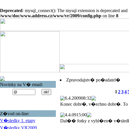
Deprecated
: mysql_connect(): The mysql extension is deprecated and 
/www/doc/www.address.cz/www/vr/2009/config.php
on line
8
Zpravodajstv� po�adatel�
Novinky na V� email:
1
2
3
4
6.4.2009
08:32
Konec dobr�, v�echno dobr�. To
Z�vod on-line:
4.4.09
15:00
V�sledky 1. etapy
Dal�� fotky z vyhl�en� v�sled
V�sledky VR2009