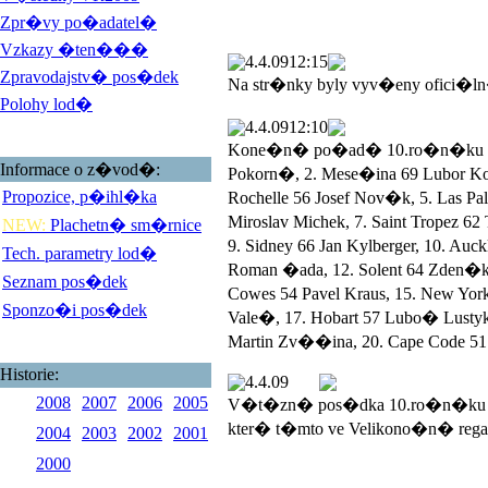
Zpr�vy po�adatel�
Vzkazy �ten���
4.4.09
12:15
Zpravodajstv� pos�dek
Na str�nky byly vyv�eny ofici�l
Polohy lod�
4.4.09
12:10
Kone�n� po�ad� 10.ro�n�ku Veli
Informace o z�vod�:
Pokorn�, 2. Mese�ina 69 Lubor 
Propozice, p�ihl�ka
Rochelle 56 Josef Nov�k, 5. Las 
Miroslav Michek, 7. Saint Tropez 
NEW:
Plachetn� sm�rnice
9. Sidney 66 Jan Kylberger, 10. Au
Tech. parametry lod�
Roman �ada, 12. Solent 64 Zden�k
Seznam pos�dek
Cowes 54 Pavel Kraus, 15. New York
Sponzo�i pos�dek
Vale�, 17. Hobart 57 Lubo� Lustyk, 
Martin Zv��ina, 20. Cape Code 51 
Historie:
4.4.09
2008
2007
2006
2005
V�t�zn� pos�dka 10.ro�n�ku V
kter� t�mto ve Velikono�n� rega
2004
2003
2002
2001
2000