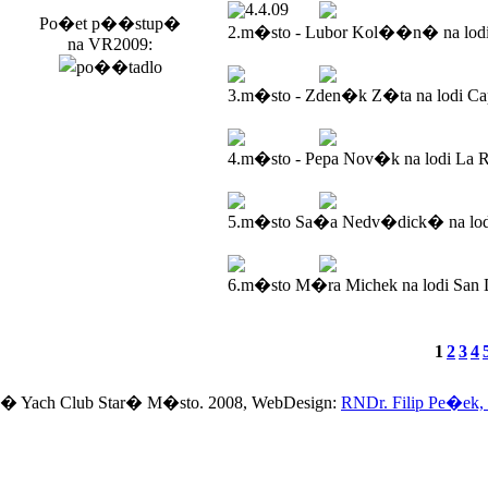
4.4.09
Po�et p��stup�
2.m�sto - Lubor Kol��n� na lod
na VR2009:
3.m�sto - Zden�k Z�ta na lodi Ca
4.m�sto - Pepa Nov�k na lodi La R
5.m�sto Sa�a Nedv�dick� na lodi
6.m�sto M�ra Michek na lodi San 
1
2
3
4
� Yach Club Star� M�sto. 2008, WebDesign:
RNDr. Filip Pe�ek,