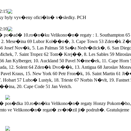
2:15
ky byly vyv�eny ofici�ln� v�sledky. PCH
2:10
po�ad� 10.ro�n�ku Velikono�n� regaty : 1. Southampton 65 
 2. Mese�ina 69 Lubor Kol��n�, 3. Cape Town 53 Zden�k Z�ta
56 Josef Nov�k, 5. Las Palmas 58 Sa�a Nedv�dick�, 6. San Dieg
Michek, 7. Saint Tropez 62 Tom� Krej��, 8. Les Sables 59 Mirosla
 66 Jan Kylberger, 10. Auckland 50 Pavel N�me�ek, 11. Cape Horn 
a, 12. Solent 64 Zden�k Dvo��k, 13. Antigua 68 Jaroslav Morav
Pavel Kraus, 15. New York 60 Petr Fron�k, 16. Saint Martin 61 Ji
. Hobart 57 Lubo� Lustyk, 18. Trieste 67 Norbis N�vlt, 19. Fastnet
��ina, 20. Cape Code 51 Jan Verich.
 pos�dka 10.ro�n�ku Velikono�n� regaty Honzy Pokorn�ho,
mto ve Velikono�n� regat� zv�t�zil ji� podruh�. Gratulujeme 