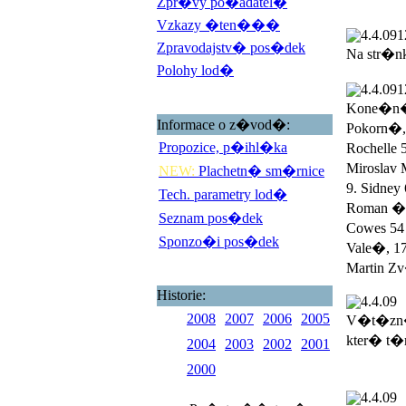
Zpr�vy po�adatel�
Vzkazy �ten���
4.4.09
1
Zpravodajstv� pos�dek
Na str�n
Polohy lod�
4.4.09
1
Kone�n� 
Informace o z�vod�:
Pokorn�,
Propozice, p�ihl�ka
Rochelle 
Miroslav 
NEW:
Plachetn� sm�rnice
9. Sidney
Tech. parametry lod�
Roman �ad
Seznam pos�dek
Cowes 54 
Sponzo�i pos�dek
Vale�, 17
Martin Zv
Historie:
4.4.09
2008
2007
2006
2005
V�t�zn�
kter� t�
2004
2003
2002
2001
2000
4.4.09