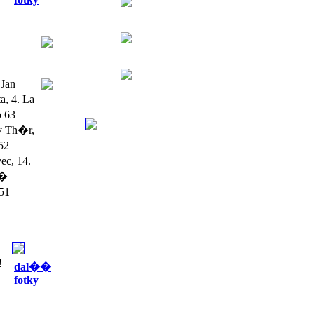
Jan
, 4. La
o 63
v Th�r,
52
ec, 14.
��
 51
!
dal��
fotky