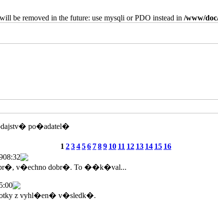
will be removed in the future: use mysqli or PDO instead in
/www/doc/
odajstv� po�adatel�
1
2
3
4
5
6
7
8
9
10
11
12
13
14
15
16
9
08:32
br�, v�echno dobr�. To ��k�val...
5:00
tky z vyhl�en� v�sledk�.