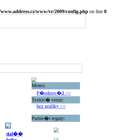
www.address.cz/www/vr/2009/config.php
on line
8
Meteo:
P�edpov�d >>
Textov� verze:
bez grafiky >>
Partne�i regaty:
dal��
fotky