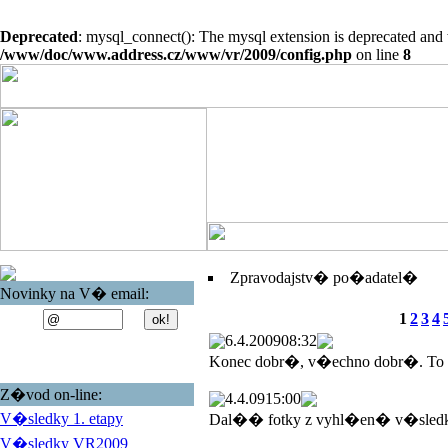
Deprecated
: mysql_connect(): The mysql extension is deprecated and 
/www/doc/www.address.cz/www/vr/2009/config.php
on line
8
Zpravodajstv� po�adatel�
Novinky na V� email:
1
2
3
4
6.4.2009
08:32
Konec dobr�, v�echno dobr�. To
Z�vod on-line:
4.4.09
15:00
V�sledky 1. etapy
Dal�� fotky z vyhl�en� v�sled
V�sledky VR2009