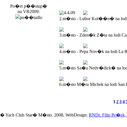
Po�et p��stup�
na VR2009:
4.4.09
2.m�sto - Lubor Kol��n� na lod
3.m�sto - Zden�k Z�ta na lodi Ca
4.m�sto - Pepa Nov�k na lodi La R
5.m�sto Sa�a Nedv�dick� na lodi
6.m�sto M�ra Michek na lodi San 
1
2
3
4
� Yach Club Star� M�sto. 2008, WebDesign:
RNDr. Filip Pe�ek,