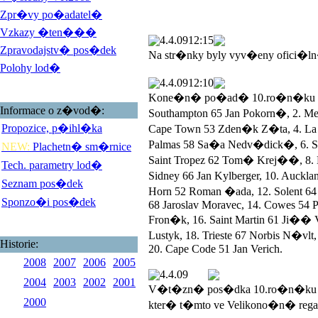
Zpr�vy po�adatel�
Vzkazy �ten���
4.4.09
12:15
Zpravodajstv� pos�dek
Na str�nky byly vyv�eny ofici�l
Polohy lod�
4.4.09
12:10
Kone�n� po�ad� 10.ro�n�ku Vel
Informace o z�vod�:
Southampton 65 Jan Pokorn�, 2. 
Propozice, p�ihl�ka
Cape Town 53 Zden�k Z�ta, 4. La R
Palmas 58 Sa�a Nedv�dick�, 6. San
NEW:
Plachetn� sm�rnice
Saint Tropez 62 Tom� Krej��, 8. L
Tech. parametry lod�
Sidney 66 Jan Kylberger, 10. Auck
Seznam pos�dek
Horn 52 Roman �ada, 12. Solent 
Sponzo�i pos�dek
68 Jaroslav Moravec, 14. Cowes 54 P
Fron�k, 16. Saint Martin 61 Ji��
Lustyk, 18. Trieste 67 Norbis N�vlt
Historie:
20. Cape Code 51 Jan Verich.
2008
2007
2006
2005
4.4.09
2004
2003
2002
2001
V�t�zn� pos�dka 10.ro�n�ku V
2000
kter� t�mto ve Velikono�n� rega