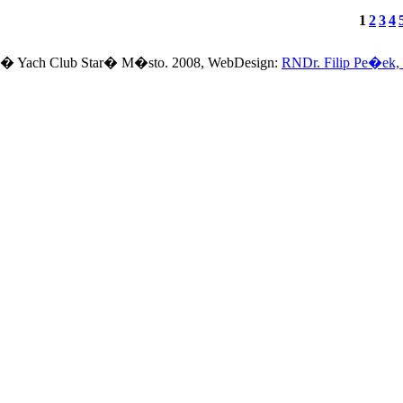
1
2
3
4
� Yach Club Star� M�sto. 2008, WebDesign:
RNDr. Filip Pe�ek,