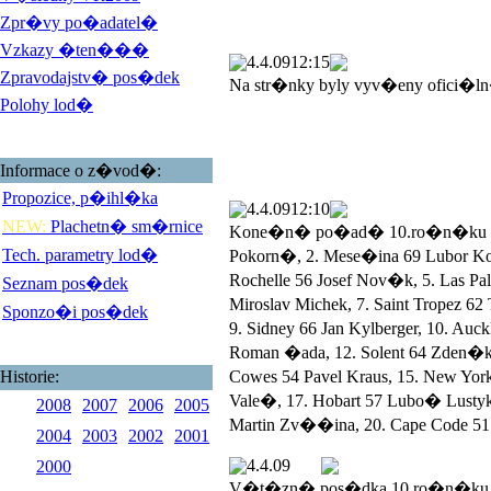
Zpr�vy po�adatel�
Vzkazy �ten���
4.4.09
12:15
Zpravodajstv� pos�dek
Na str�nky byly vyv�eny ofici�l
Polohy lod�
Informace o z�vod�:
Propozice, p�ihl�ka
4.4.09
12:10
NEW:
Plachetn� sm�rnice
Kone�n� po�ad� 10.ro�n�ku Veli
Tech. parametry lod�
Pokorn�, 2. Mese�ina 69 Lubor 
Rochelle 56 Josef Nov�k, 5. Las 
Seznam pos�dek
Miroslav Michek, 7. Saint Tropez 
Sponzo�i pos�dek
9. Sidney 66 Jan Kylberger, 10. Au
Roman �ada, 12. Solent 64 Zden�k
Historie:
Cowes 54 Pavel Kraus, 15. New York
Vale�, 17. Hobart 57 Lubo� Lustyk, 
2008
2007
2006
2005
Martin Zv��ina, 20. Cape Code 51 
2004
2003
2002
2001
4.4.09
2000
V�t�zn� pos�dka 10.ro�n�ku V