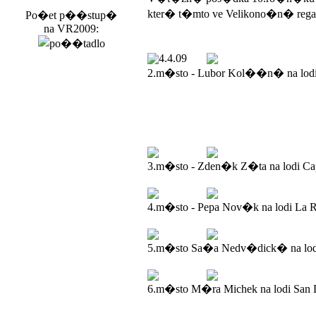
kter� t�mto ve Velikono�n� rega
Po�et p��stup�
na VR2009:
4.4.09
2.m�sto - Lubor Kol��n� na lod
3.m�sto - Zden�k Z�ta na lodi Ca
4.m�sto - Pepa Nov�k na lodi La R
5.m�sto Sa�a Nedv�dick� na lodi
6.m�sto M�ra Michek na lodi San 