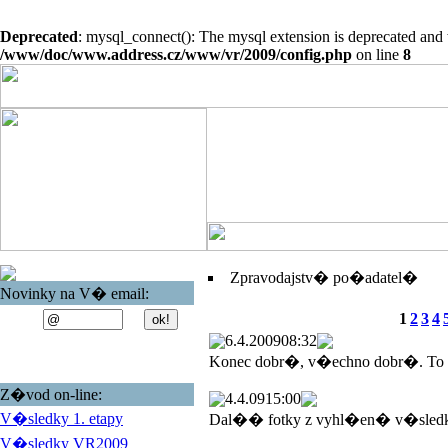
Deprecated
: mysql_connect(): The mysql extension is deprecated and 
/www/doc/www.address.cz/www/vr/2009/config.php
on line
8
Zpravodajstv� po�adatel�
Novinky na V� email:
1
2
3
4
6.4.2009
08:32
Konec dobr�, v�echno dobr�. To
Z�vod on-line:
4.4.09
15:00
V�sledky 1. etapy
Dal�� fotky z vyhl�en� v�sled
V�sledky VR2009