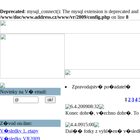
Deprecated
: mysql_connect(): The mysql extension is deprecated and 
/www/doc/www.address.cz/www/vr/2009/config.php
on line
8
Zpravodajstv� po�adatel�
Novinky na V� email:
1
2
3
4
6.4.2009
08:32
Konec dobr�, v�echno dobr�. To
Z�vod on-line:
4.4.09
15:00
V�sledky 1. etapy
Dal�� fotky z vyhl�en� v�sled
V�sledky VR2009