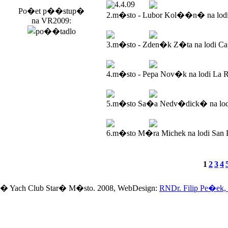
4.4.09
Po�et p��stup�
2.m�sto - Lubor Kol��n� na lod
na VR2009:
3.m�sto - Zden�k Z�ta na lodi Ca
4.m�sto - Pepa Nov�k na lodi La R
5.m�sto Sa�a Nedv�dick� na lodi
6.m�sto M�ra Michek na lodi San 
1
2
3
4
� Yach Club Star� M�sto. 2008, WebDesign:
RNDr. Filip Pe�ek,