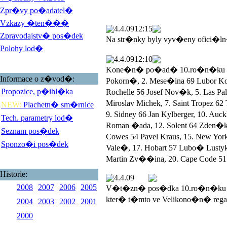
Zpr�vy po�adatel�
Vzkazy �ten���
4.4.09
12:15
Zpravodajstv� pos�dek
Na str�nky byly vyv�eny ofici�l
Polohy lod�
4.4.09
12:10
Kone�n� po�ad� 10.ro�n�ku Veli
Informace o z�vod�:
Pokorn�, 2. Mese�ina 69 Lubor 
Propozice, p�ihl�ka
Rochelle 56 Josef Nov�k, 5. Las 
Miroslav Michek, 7. Saint Tropez 
NEW:
Plachetn� sm�rnice
9. Sidney 66 Jan Kylberger, 10. Au
Tech. parametry lod�
Roman �ada, 12. Solent 64 Zden�k
Seznam pos�dek
Cowes 54 Pavel Kraus, 15. New York
Sponzo�i pos�dek
Vale�, 17. Hobart 57 Lubo� Lustyk, 
Martin Zv��ina, 20. Cape Code 51 
Historie:
4.4.09
2008
2007
2006
2005
V�t�zn� pos�dka 10.ro�n�ku V
kter� t�mto ve Velikono�n� rega
2004
2003
2002
2001
2000