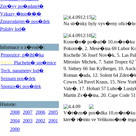
Zpr�vy po�adatel�
Vzkazy �ten���
4.4.09
12:15
Zpravodajstv� pos�dek
Na str�nky byly vyv�eny ofici�l
Polohy lod�
4.4.09
12:10
Kone�n� po�ad� 10.ro�n�ku Veli
Informace o z�vod�:
Pokorn�, 2. Mese�ina 69 Lubor 
Propozice, p�ihl�ka
Rochelle 56 Josef Nov�k, 5. Las 
Miroslav Michek, 7. Saint Tropez 
NEW:
Plachetn� sm�rnice
9. Sidney 66 Jan Kylberger, 10. Au
Tech. parametry lod�
Roman �ada, 12. Solent 64 Zden�k
Seznam pos�dek
Cowes 54 Pavel Kraus, 15. New York
Sponzo�i pos�dek
Vale�, 17. Hobart 57 Lubo� Lustyk, 
Martin Zv��ina, 20. Cape Code 51 
Historie:
4.4.09
2008
2007
2006
2005
V�t�zn� pos�dka 10.ro�n�ku V
kter� t�mto ve Velikono�n� rega
2004
2003
2002
2001
2000