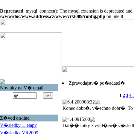
Deprecated
: mysql_connect(): The mysql extension is deprecated and 
/www/doc/www.address.cz/www/vr/2009/config.php
on line
8
Zpravodajstv� po�adatel�
Novinky na V� email:
1
2
3
4
6.4.2009
08:32
Konec dobr�, v�echno dobr�. To
Z�vod on-line:
4.4.09
15:00
V�sledky 1. etapy
Dal�� fotky z vyhl�en� v�sled
V�sledky VR2009