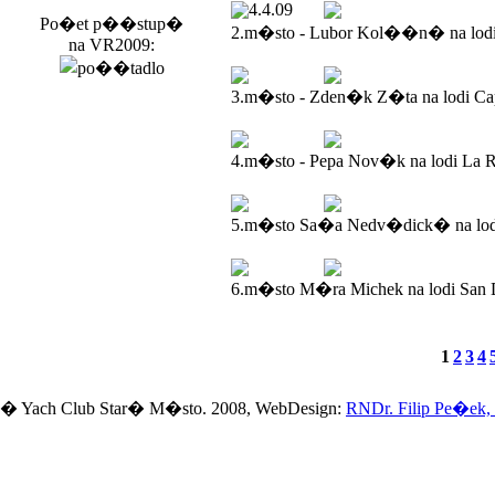
4.4.09
Po�et p��stup�
2.m�sto - Lubor Kol��n� na lod
na VR2009:
3.m�sto - Zden�k Z�ta na lodi Ca
4.m�sto - Pepa Nov�k na lodi La R
5.m�sto Sa�a Nedv�dick� na lodi
6.m�sto M�ra Michek na lodi San 
1
2
3
4
� Yach Club Star� M�sto. 2008, WebDesign:
RNDr. Filip Pe�ek,