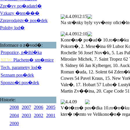
Zpr�vy po�adatel�
Vzkazy �ten���
4.4.09
12:15
Zpravodajstv� pos�dek
Na str�nky byly vyv�eny ofici�l
Polohy lod�
4.4.09
12:10
Kone�n� po�ad� 10.ro�n�ku Veli
Informace o z�vod�:
Pokorn�, 2. Mese�ina 69 Lubor 
Propozice, p�ihl�ka
Rochelle 56 Josef Nov�k, 5. Las 
Miroslav Michek, 7. Saint Tropez 
NEW:
Plachetn� sm�rnice
9. Sidney 66 Jan Kylberger, 10. Au
Tech. parametry lod�
Roman �ada, 12. Solent 64 Zden�k
Seznam pos�dek
Cowes 54 Pavel Kraus, 15. New York
Sponzo�i pos�dek
Vale�, 17. Hobart 57 Lubo� Lustyk, 
Martin Zv��ina, 20. Cape Code 51 
Historie:
4.4.09
2008
2007
2006
2005
V�t�zn� pos�dka 10.ro�n�ku V
kter� t�mto ve Velikono�n� rega
2004
2003
2002
2001
2000