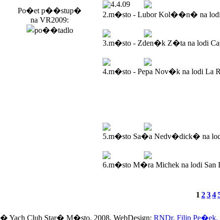
4.4.09
Po�et p��stup�
2.m�sto - Lubor Kol��n� na lod
na VR2009:
3.m�sto - Zden�k Z�ta na lodi Ca
4.m�sto - Pepa Nov�k na lodi La R
5.m�sto Sa�a Nedv�dick� na lodi
6.m�sto M�ra Michek na lodi San 
1
2
3
4
� Yach Club Star� M�sto. 2008, WebDesign:
RNDr. Filip Pe�ek,