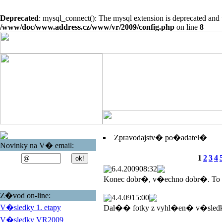
Deprecated
: mysql_connect(): The mysql extension is deprecated and 
/www/doc/www.address.cz/www/vr/2009/config.php
on line
8
Zpravodajstv� po�adatel�
Novinky na V� email:
1
2
3
4
6.4.2009
08:32
Konec dobr�, v�echno dobr�. To
Z�vod on-line:
4.4.09
15:00
V�sledky 1. etapy
Dal�� fotky z vyhl�en� v�sled
V�sledky VR2009