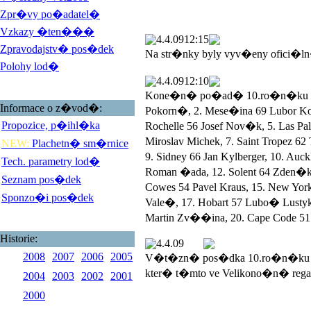
Zpr�vy po�adatel�
Vzkazy �ten���
4.4.09
12:15
Zpravodajstv� pos�dek
Na str�nky byly vyv�eny ofici�l
Polohy lod�
4.4.09
12:10
Kone�n� po�ad� 10.ro�n�ku Veli
Informace o z�vod�:
Pokorn�, 2. Mese�ina 69 Lubor 
Propozice, p�ihl�ka
Rochelle 56 Josef Nov�k, 5. Las 
Miroslav Michek, 7. Saint Tropez 
NEW:
Plachetn� sm�rnice
9. Sidney 66 Jan Kylberger, 10. Au
Tech. parametry lod�
Roman �ada, 12. Solent 64 Zden�k
Seznam pos�dek
Cowes 54 Pavel Kraus, 15. New York
Sponzo�i pos�dek
Vale�, 17. Hobart 57 Lubo� Lustyk, 
Martin Zv��ina, 20. Cape Code 51 
Historie:
4.4.09
2008
2007
2006
2005
V�t�zn� pos�dka 10.ro�n�ku V
kter� t�mto ve Velikono�n� rega
2004
2003
2002
2001
2000