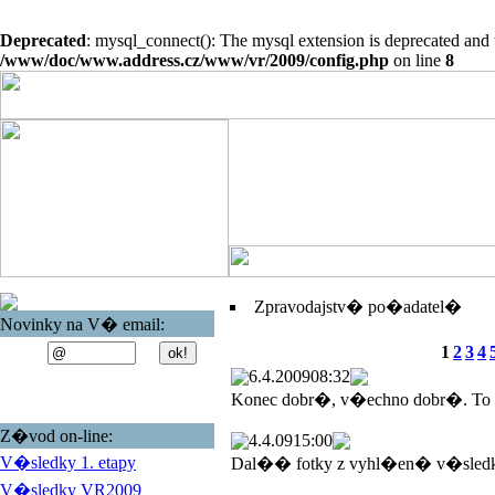
Deprecated
: mysql_connect(): The mysql extension is deprecated and 
/www/doc/www.address.cz/www/vr/2009/config.php
on line
8
Zpravodajstv� po�adatel�
Novinky na V� email:
1
2
3
4
6.4.2009
08:32
Konec dobr�, v�echno dobr�. To
Z�vod on-line:
4.4.09
15:00
V�sledky 1. etapy
Dal�� fotky z vyhl�en� v�sled
V�sledky VR2009