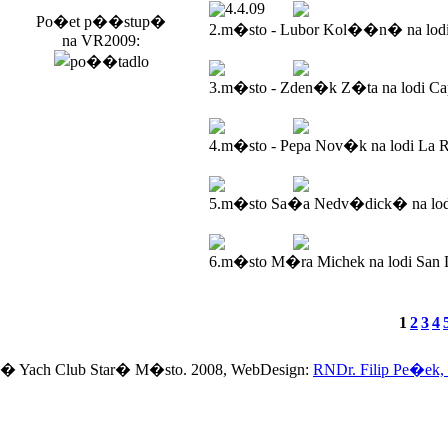
4.4.09
Po�et p��stup�
2.m�sto - Lubor Kol��n� na lod
na VR2009:
3.m�sto - Zden�k Z�ta na lodi Ca
4.m�sto - Pepa Nov�k na lodi La R
5.m�sto Sa�a Nedv�dick� na lodi
6.m�sto M�ra Michek na lodi San 
1
2
3
4
� Yach Club Star� M�sto. 2008, WebDesign:
RNDr. Filip Pe�ek,