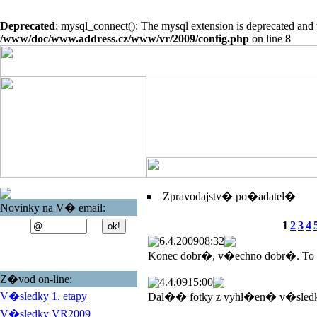
Deprecated
: mysql_connect(): The mysql extension is deprecated and 
/www/doc/www.address.cz/www/vr/2009/config.php
on line
8
Zpravodajstv� po�adatel�
Novinky na V� email:
1
2
3
4
6.4.2009
08:32
Konec dobr�, v�echno dobr�. To
Z�vod on-line:
4.4.09
15:00
V�sledky 1. etapy
Dal�� fotky z vyhl�en� v�sled
V�sledky VR2009