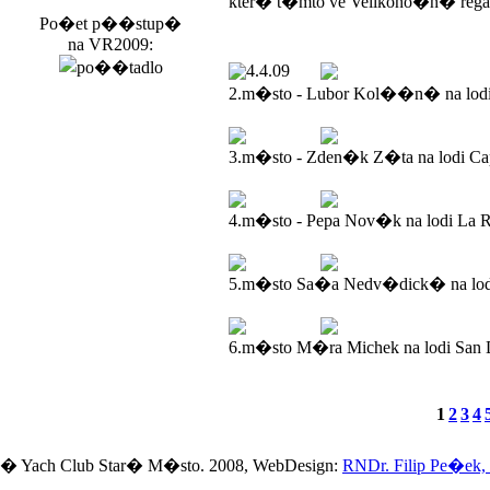
kter� t�mto ve Velikono�n� rega
Po�et p��stup�
na VR2009:
4.4.09
2.m�sto - Lubor Kol��n� na lod
3.m�sto - Zden�k Z�ta na lodi Ca
4.m�sto - Pepa Nov�k na lodi La R
5.m�sto Sa�a Nedv�dick� na lodi
6.m�sto M�ra Michek na lodi San 
1
2
3
4
� Yach Club Star� M�sto. 2008, WebDesign:
RNDr. Filip Pe�ek,