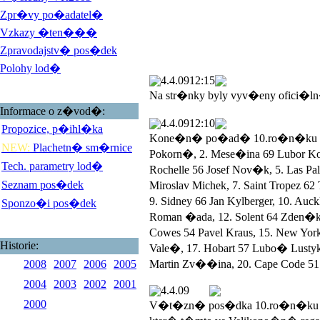
Zpr�vy po�adatel�
Vzkazy �ten���
Zpravodajstv� pos�dek
Polohy lod�
4.4.09
12:15
Na str�nky byly vyv�eny ofici�l
Informace o z�vod�:
4.4.09
12:10
Propozice, p�ihl�ka
Kone�n� po�ad� 10.ro�n�ku Veli
NEW:
Plachetn� sm�rnice
Pokorn�, 2. Mese�ina 69 Lubor 
Tech. parametry lod�
Rochelle 56 Josef Nov�k, 5. Las 
Seznam pos�dek
Miroslav Michek, 7. Saint Tropez 
9. Sidney 66 Jan Kylberger, 10. Au
Sponzo�i pos�dek
Roman �ada, 12. Solent 64 Zden�k
Cowes 54 Pavel Kraus, 15. New York
Historie:
Vale�, 17. Hobart 57 Lubo� Lustyk, 
2008
2007
2006
2005
Martin Zv��ina, 20. Cape Code 51 
2004
2003
2002
2001
4.4.09
2000
V�t�zn� pos�dka 10.ro�n�ku V