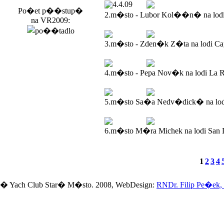
4.4.09
Po�et p��stup�
2.m�sto - Lubor Kol��n� na lod
na VR2009:
3.m�sto - Zden�k Z�ta na lodi Ca
4.m�sto - Pepa Nov�k na lodi La R
5.m�sto Sa�a Nedv�dick� na lodi
6.m�sto M�ra Michek na lodi San 
1
2
3
4
� Yach Club Star� M�sto. 2008, WebDesign:
RNDr. Filip Pe�ek,