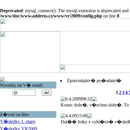
Deprecated
: mysql_connect(): The mysql extension is deprecated and 
/www/doc/www.address.cz/www/vr/2009/config.php
on line
8
Zpravodajstv� po�adatel�
Novinky na V� email:
1
2
3
4
6.4.2009
08:32
Konec dobr�, v�echno dobr�. To
Z�vod on-line:
4.4.09
15:00
V�sledky 1. etapy
Dal�� fotky z vyhl�en� v�sled
V�sledky VR2009