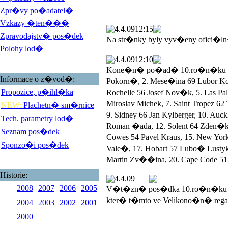
Zpr�vy po�adatel�
Vzkazy �ten���
4.4.09
12:15
Zpravodajstv� pos�dek
Na str�nky byly vyv�eny ofici�l
Polohy lod�
4.4.09
12:10
Kone�n� po�ad� 10.ro�n�ku Veli
Informace o z�vod�:
Pokorn�, 2. Mese�ina 69 Lubor 
Propozice, p�ihl�ka
Rochelle 56 Josef Nov�k, 5. Las 
Miroslav Michek, 7. Saint Tropez 
NEW:
Plachetn� sm�rnice
9. Sidney 66 Jan Kylberger, 10. Au
Tech. parametry lod�
Roman �ada, 12. Solent 64 Zden�k
Seznam pos�dek
Cowes 54 Pavel Kraus, 15. New York
Sponzo�i pos�dek
Vale�, 17. Hobart 57 Lubo� Lustyk, 
Martin Zv��ina, 20. Cape Code 51 
Historie:
4.4.09
2008
2007
2006
2005
V�t�zn� pos�dka 10.ro�n�ku V
kter� t�mto ve Velikono�n� rega
2004
2003
2002
2001
2000